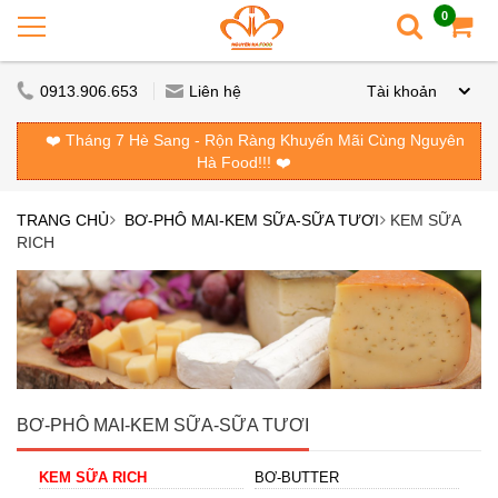
0
0913.906.653
Liên hệ
Tài khoản
❤️ Tháng 7 Hè Sang - Rộn Ràng Khuyến Mãi Cùng Nguyên
Hà Food!!! ❤️
TRANG CHỦ
BƠ-PHÔ MAI-KEM SỮA-SỮA TƯƠI
KEM SỮA
RICH
BƠ-PHÔ MAI-KEM SỮA-SỮA TƯƠI
KEM SỮA RICH
BƠ-BUTTER