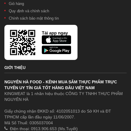
Giỏ hàng
Quy định và chính sách
Chính sách bảo mật thông tin
Tải app ngay
GIỚI THIỆU
NGUYÊN HÀ FOOD - KÊNH MUA SẮM THỰC PHẨM TRỰC
TUYẾN UY TÍN GIÁ TỐT HÀNG ĐẦU VIỆT NAM
KINGMEAT là 1 nhãn hiệu thuộc CÔNG TY TNHH THỰC PHẨM
NGUYÊN HÀ
Giấy chứng nhận ĐKKD số: 4102051013 do Sở KH và ĐT
TPHCM cấp lần đầu ngày 11/06/2007.
Mã Số Thuế: 0305037004
Điện thoại: 0913.906.653 (Ms.Tuyết)