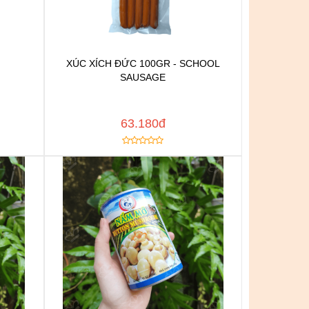
XÚC XÍCH ĐỨC 100GR - SCHOOL
n
Chat để được tư vấn
SAUSAGE
h
Thêm vào yêu thích
Copy đường dẫn
 NGAY
MUA NGAY
63.180đ