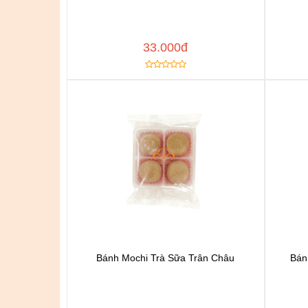
Thêm vào yêu thích
Copy đường dẫn
Cop
MUA NGAY
33.000đ
Bánh Mochi Trà Sữa Trân Châu
Bán
Chat để được tư vấn
Thêm vào yêu thích
Copy đường dẫn
Cop
MUA NGAY