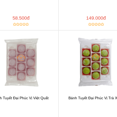
Thêm vào yêu thích
Thêm vào yêu thíc
y đường dẫn
Copy đường dẫn
MUA NGAY
MUA
58.500đ
149.000đ
h Tuyết Đại Phúc Vị Việt Quất
Bánh Tuyết Đại Phúc Vị Trà 
Chat để được tư vấn
Chat để được tư vấ
Thêm vào yêu thích
Thêm vào yêu thíc
y đường dẫn
Copy đường dẫn
MUA NGAY
MUA