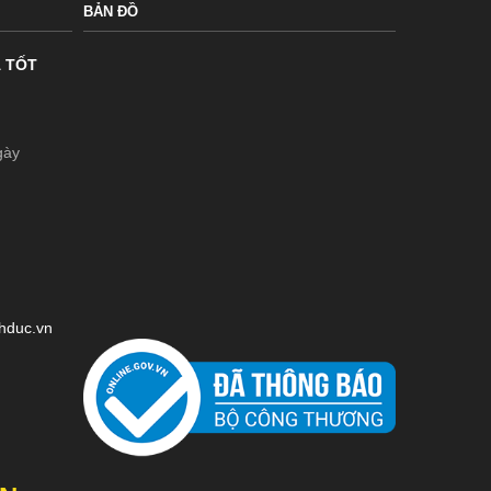
BẢN ĐỒ
Á TỐT
gày
chduc.vn