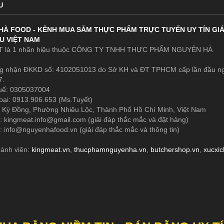
U
HÀ FOOD - KÊNH MUA SẮM THỰC PHẨM TRỰC TUYẾN UY TÍN GI
U VIỆT NAM
 là 1 nhãn hiệu thuộc CÔNG TY TNHH THỰC PHẨM NGUYÊN HÀ
g nhận ĐKKD số: 4102051013 do Sở KH và ĐT TPHCM cấp lần đầu n
7.
uế: 0305037004
oại: 0913.906.653 (Ms.Tuyết)
 Kỳ Đồng, Phường Nhiêu Lộc, Thành Phố Hồ Chí Minh, Việt Nam
1:
kingmeat.info@gmail.com
(giải đáp thắc mắc và đặt hàng)
2:
info@nguyenhafood.vn
(giải đáp thắc mắc và thông tin)
hành viên:
kingmeat.vn
,
thucphamnguyenha.vn
,
butchershop.vn
,
xucxi