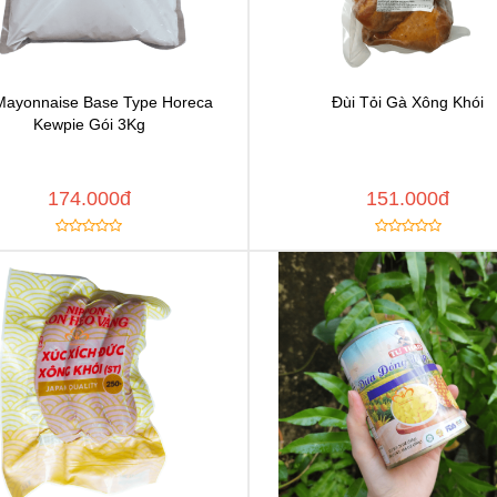
Mayonnaise Base Type Horeca
Đùi Tỏi Gà Xông Khói
Chat để được tư vấn
Chat để được tư vấ
Kewpie Gói 3Kg
Thêm vào yêu thích
Thêm vào yêu thíc
y đường dẫn
Copy đường dẫn
MUA NGAY
MUA
174.000đ
151.000đ