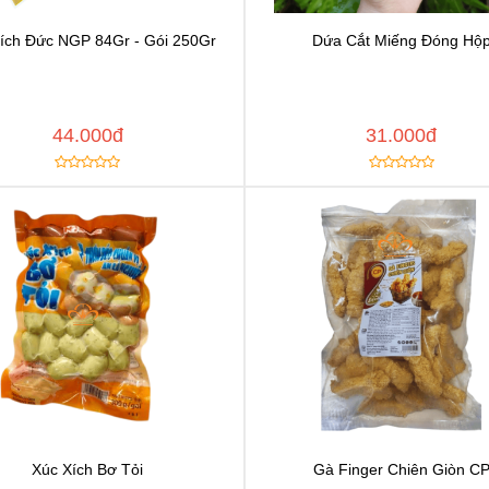
ích Đức NGP 84Gr - Gói 250Gr
Dứa Cắt Miếng Đóng Hộ
Chat để được tư vấn
Chat để được tư vấ
Thêm vào yêu thích
Thêm vào yêu thíc
y đường dẫn
Copy đường dẫn
MUA NGAY
MUA
44.000đ
31.000đ
Xúc Xích Bơ Tỏi
Gà Finger Chiên Giòn C
Chat để được tư vấn
Chat để được tư vấ