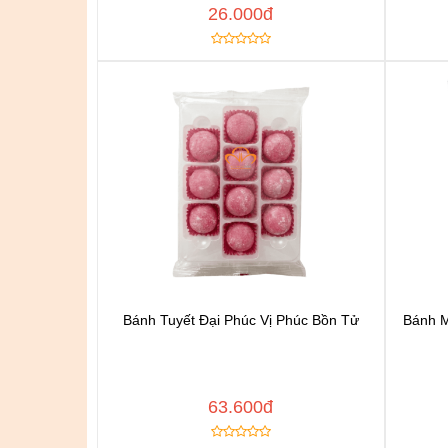
26.000đ
Bánh Tuyết Đại Phúc Vị Phúc Bồn Tử
Bánh M
Chat để được tư vấn
Thêm vào yêu thích
Copy đường dẫn
Cop
MUA NGAY
63.600đ