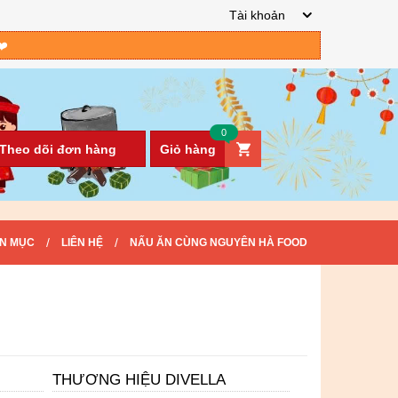
Tài khoản
❤️
0
Theo dõi đơn hàng
Giỏ hàng
/
/
N MỤC
LIÊN HỆ
NẤU ĂN CÙNG NGUYÊN HÀ FOOD
THƯƠNG HIỆU DIVELLA