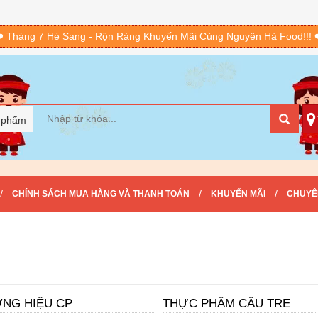
️ Tháng 7 Hè Sang - Rộn Ràng Khuyến Mãi Cùng Nguyên Hà Food!!! 
 phẩm
/
/
/
CHÍNH SÁCH MUA HÀNG VÀ THANH TOÁN
KHUYẾN MÃI
CHUYÊ
NG HIỆU CP
THỰC PHẨM CẦU TRE