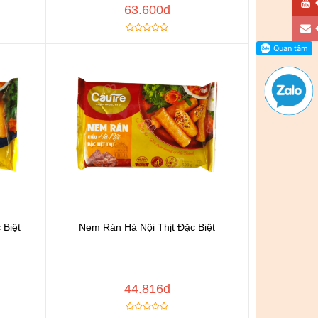
63.600đ
 Biệt
Nem Rán Hà Nội Thịt Đặc Biệt
n
Chat để được tư vấn
h
Thêm vào yêu thích
Copy đường dẫn
 NGAY
MUA NGAY
44.816đ