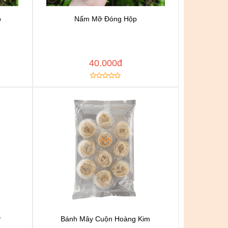
p
Nấm Mỡ Đóng Hộp
n
Chat để được tư vấn
h
Thêm vào yêu thích
Copy đường dẫn
 NGAY
MUA NGAY
40.000đ
P
Bánh Mây Cuộn Hoàng Kim
n
Chat để được tư vấn