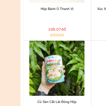
Hộp Bánh Ú Thanh Vị
Xúc X
Chat để được tư vấn
Thêm vào yêu thích
Copy đường dẫn
Cop
MUA NGAY
199.074đ
Củ Sen Cắt Lát Đóng Hộp
Chat để được tư vấn