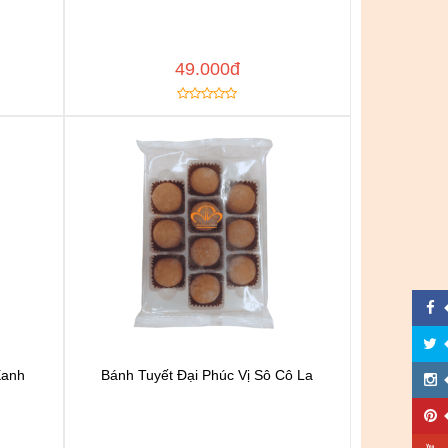
h
Thêm vào yêu thích
Copy đường dẫn
 NGAY
MUA NGAY
49.000đ
Xanh
Bánh Tuyết Đại Phúc Vị Sô Cô La
n
Chat để được tư vấn
h
Thêm vào yêu thích
Copy đường dẫn
 NGAY
MUA NGAY