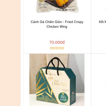
Cánh Gà Chiên Giòn - Fried Crispy
Xốt 
Chat để được tư vấn
Chicken Wing
Thêm vào yêu thích
Copy đường dẫn
Cop
MUA NGAY
70.000đ