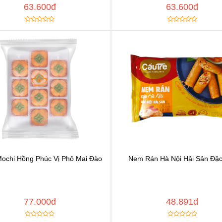
63.600đ
63.600đ
ochi Hồng Phúc Vị Phô Mai Đào
Nem Rán Hà Nội Hải Sản Đặc
Chat để được tư vấn
Chat để được tư vấ
Thêm vào yêu thích
Thêm vào yêu thíc
y đường dẫn
Copy đường dẫn
MUA NGAY
MUA
77.000đ
48.891đ