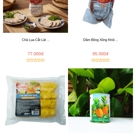
Chả Lụa Cắt Lát ...
Dăm Bông Xông Khói ...
77.000đ
85.000đ