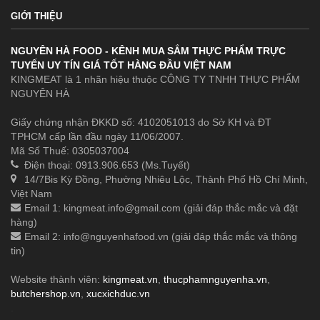
GIỚI THIỆU
NGUYÊN HÀ FOOD - KÊNH MUA SẮM THỰC PHẨM TRỰC
TUYẾN UY TÍN GIÁ TỐT HÀNG ĐẦU VIỆT NAM
KINGMEAT là 1 nhãn hiệu thuộc CÔNG TY TNHH THỰC PHẨM
NGUYÊN HÀ
Giấy chứng nhận ĐKKD số: 4102051013 do Sở KH và ĐT
TPHCM cấp lần đầu ngày 11/06/2007.
Mã Số Thuế: 0305037004
Điện thoại: 0913.906.653 (Ms.Tuyết)
14/7Bis Kỳ Đồng, Phường Nhiêu Lộc, Thành Phố Hồ Chí Minh,
Việt Nam
Email 1:
kingmeat.info@gmail.com
(giải đáp thắc mắc và đặt
hàng)
Email 2:
info@nguyenhafood.vn
(giải đáp thắc mắc và thông
tin)
Website thành viên:
kingmeat.vn
,
thucphamnguyenha.vn
,
butchershop.vn
,
xucxichduc.vn
.