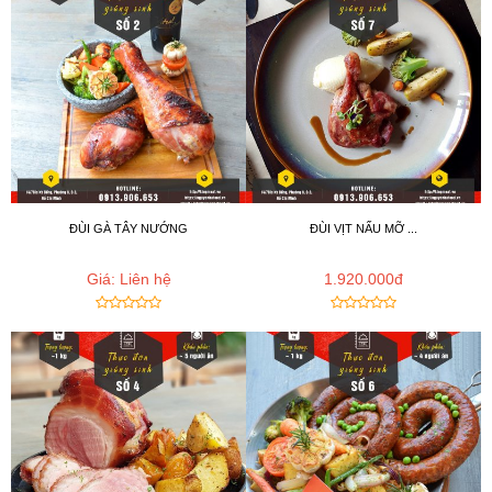
ĐÙI GÀ TÂY NƯỚNG
ĐÙI VỊT NẤU MỠ ...
Giá: Liên hệ
1.920.000đ