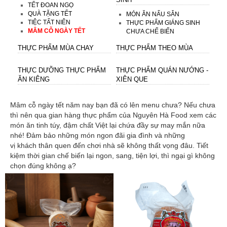
TẾT ĐOAN NGỌ
QUÀ TẶNG TẾT
MÓN ĂN NẤU SẴN
TIỆC TẤT NIÊN
THỰC PHẨM GIÁNG SINH
MÂM CỖ NGÀY TẾT
CHƯA CHẾ BIẾN
THỰC PHẨM MÙA CHAY
THỰC PHẨM THEO MÙA
THỰC DƯỠNG THỰC PHẨM
THỰC PHẨM QUÁN NƯỚNG -
ĂN KIÊNG
XIÊN QUE
Mâm cỗ ngày tết năm nay bạn đã có lên menu chưa? Nếu chưa
thì nên qua gian hàng thực phẩm của Nguyên Hà Food xem các
món ăn tinh túy, đậm chất Việt lại chứa đầy sự may mắn nữa
nhé! Đảm bảo những món ngon đãi gia đình và những
vị khách thân quen đến chơi nhà sẽ không thất vọng đâu. Tiết
kiệm thời gian chế biến lại ngon, sang, tiện lợi, thì ngại gì không
chọn đúng không ạ?