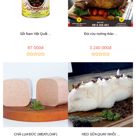
Sốt Nam Việt Quất ...
Đùi cừu nướng thảo ...
87.000đ
3.240.000đ
CHẢ LỤA ĐỨC (MEATLOAF)
HEO SỮA QUAY NHỒI ...