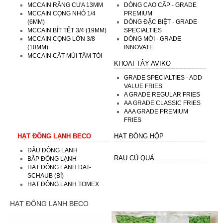
MCCAIN RĂNG CƯA 13MM
DÒNG CAO CẤP - GRADE
MCCAIN CỌNG NHỎ 1/4
PREMIUM
(6MM)
DÒNG ĐẶC BIỆT - GRADE
MCCAIN BÍT TẾT 3/4 (19MM)
SPECIALTIES
MCCAIN CỌNG LỚN 3/8
DÒNG MỚI - GRADE
(10MM)
INNOVATE
MCCAIN CẮT MÚI TẨM TỎI
KHOAI TÂY AVIKO
GRADE SPECIALTIES - ADD
VALUE FRIES
A GRADE REGULAR FRIES
AA GRADE CLASSIC FRIES
AAA GRADE PREMIUM
FRIES
HẠT ĐÔNG LẠNH BECO
HẠT ĐÓNG HỘP
ĐẬU ĐÔNG LẠNH
RAU CỦ QUẢ
BẮP ĐÔNG LẠNH
HẠT ĐÔNG LẠNH DAT-
SCHAUB (BỈ)
HẠT ĐÔNG LẠNH TOMEX
HẠT ĐÔNG LẠNH BECO