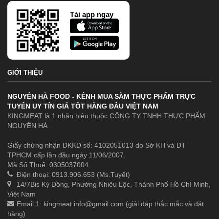
Tải app ngay
GIỚI THIỆU
NGUYÊN HÀ FOOD - KÊNH MUA SẮM THỰC PHẨM TRỰC
TUYẾN UY TÍN GIÁ TỐT HÀNG ĐẦU VIỆT NAM
KINGMEAT là 1 nhãn hiệu thuộc CÔNG TY TNHH THỰC PHẨM
NGUYÊN HÀ
Giấy chứng nhận ĐKKD số: 4102051013 do Sở KH và ĐT
TPHCM cấp lần đầu ngày 11/06/2007.
Mã Số Thuế: 0305037004
Điện thoại: 0913.906.653 (Ms.Tuyết)
14/7Bis Kỳ Đồng, Phường Nhiêu Lộc, Thành Phố Hồ Chí Minh,
Việt Nam
Email 1:
kingmeat.info@gmail.com
(giải đáp thắc mắc và đặt
hàng)