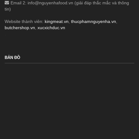
Email 2:
info@nguyenhafood.vn
(giải đáp thắc mắc và thông
tin)
Website thành viên:
kingmeat.vn
,
thucphamnguyenha.vn
,
butchershop.vn
,
xucxichduc.vn
.
BẢN ĐỒ