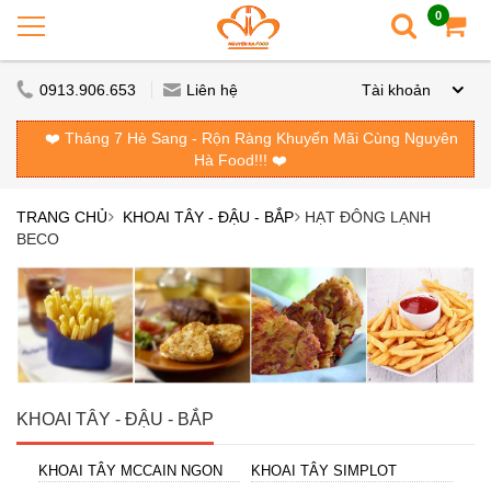
0
0913.906.653
Liên hệ
Tài khoản
❤️ Tháng 7 Hè Sang - Rộn Ràng Khuyến Mãi Cùng Nguyên
Hà Food!!! ❤️
TRANG CHỦ
KHOAI TÂY - ĐẬU - BẮP
HẠT ĐÔNG LẠNH
BECO
KHOAI TÂY - ĐẬU - BẮP
KHOAI TÂY MCCAIN NGON
KHOAI TÂY SIMPLOT