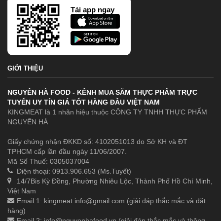
Tải app ngay
GIỚI THIỆU
NGUYÊN HÀ FOOD - KÊNH MUA SẮM THỰC PHẨM TRỰC
TUYẾN UY TÍN GIÁ TỐT HÀNG ĐẦU VIỆT NAM
KINGMEAT là 1 nhãn hiệu thuộc CÔNG TY TNHH THỰC PHẨM
NGUYÊN HÀ
Giấy chứng nhận ĐKKD số: 4102051013 do Sở KH và ĐT
TPHCM cấp lần đầu ngày 11/06/2007.
Mã Số Thuế: 0305037004
Điện thoại: 0913.906.653 (Ms.Tuyết)
14/7Bis Kỳ Đồng, Phường Nhiêu Lộc, Thành Phố Hồ Chí Minh,
Việt Nam
Email 1:
kingmeat.info@gmail.com
(giải đáp thắc mắc và đặt
hàng)
Email 2:
info@nguyenhafood.vn
(giải đáp thắc mắc và thông