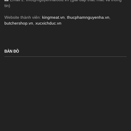
tin)
Website thành viên:
kingmeat.vn
,
thucphamnguyenha.vn
,
butchershop.vn
,
xucxichduc.vn
.
BẢN ĐỒ