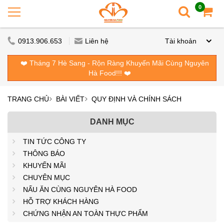
0
0913.906.653
Liên hệ
Tài khoản
❤️ Tháng 7 Hè Sang - Rộn Ràng Khuyến Mãi Cùng Nguyên
Hà Food!!! ❤️
TRANG CHỦ
BÀI VIẾT
QUY ĐỊNH VÀ CHÍNH SÁCH
DANH MỤC
TIN TỨC CÔNG TY
THÔNG BÁO
KHUYẾN MÃI
CHUYÊN MỤC
NẤU ĂN CÙNG NGUYÊN HÀ FOOD
HỖ TRỢ KHÁCH HÀNG
CHỨNG NHẬN AN TOÀN THỰC PHẨM