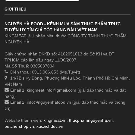
GIỚI THIỆU
NGUYÊN HÀ FOOD - KÊNH MUA SẮM THỰC PHẨM TRỰC
TUYẾN UY TÍN GIÁ TỐT HÀNG ĐẦU VIỆT NAM
KINGMEAT là 1 nhãn hiệu thuộc CÔNG TY TNHH THỰC PHẨM
NGUYÊN HÀ
Giấy chứng nhận ĐKKD số: 4102051013 do Sở KH và ĐT
TPHCM cấp lần đầu ngày 11/06/2007.
Mã Số Thuế: 0305037004
Điện thoại: 0913.906.653 (Ms.Tuyết)
14/7Bis Kỳ Đồng, Phường Nhiêu Lộc, Thành Phố Hồ Chí Minh,
Việt Nam
Email 1:
kingmeat.info@gmail.com
(giải đáp thắc mắc và đặt
hàng)
Email 2:
info@nguyenhafood.vn
(giải đáp thắc mắc và thông
tin)
Website thành viên:
kingmeat.vn
,
thucphamnguyenha.vn
,
butchershop.vn
,
xucxichduc.vn
.