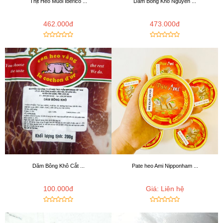
Thịt Heo Muối Iberico ...
Dăm Bông Khô Nguyên ...
462.000đ
473.000đ
Dăm Bông Khô Cắt ...
Pate heo Ami Nipponham ...
100.000đ
Giá: Liên hệ