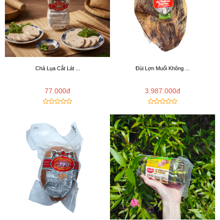
Chả Lụa Cắt Lát ...
Đùi Lợn Muối Không ...
77.000đ
3.987.000đ