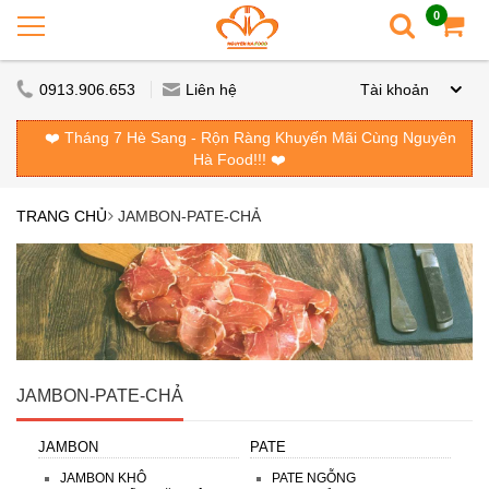
0
0913.906.653
Liên hệ
Tài khoản
❤️ Tháng 7 Hè Sang - Rộn Ràng Khuyến Mãi Cùng Nguyên
Hà Food!!! ❤️
TRANG CHỦ
JAMBON-PATE-CHẢ
JAMBON-PATE-CHẢ
JAMBON
PATE
JAMBON KHÔ
PATE NGỖNG