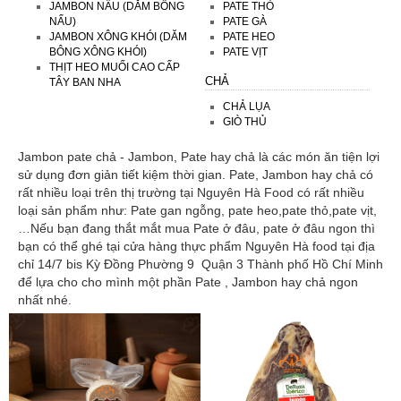
JAMBON NẤU (DĂM BÔNG
PATE THỎ
NẤU)
PATE GÀ
JAMBON XÔNG KHÓI (DĂM
PATE HEO
BÔNG XÔNG KHÓI)
PATE VỊT
THỊT HEO MUỐI CAO CẤP
CHẢ
TÂY BAN NHA
CHẢ LỤA
GIÒ THỦ
Jambon pate chả - Jambon, Pate hay chả là các món ăn tiện lợi
sử dụng đơn giản tiết kiệm thời gian. Pate, Jambon hay chả có
rất nhiều loại trên thị trường tại Nguyên Hà Food có rất nhiều
loại sản phẩm như: Pate gan ngỗng, pate heo,pate thỏ,pate vịt,
…Nếu bạn đang thắt mắt mua Pate ở đâu, pate ở đâu ngon thì
bạn có thể ghé tại cửa hàng thực phẩm Nguyên Hà food tại địa
chỉ 14/7 bis Kỳ Đồng Phường 9 Quận 3 Thành phố Hồ Chí Minh
để lựa cho cho mình một phần Pate , Jambon hay chả ngon
nhất nhé.