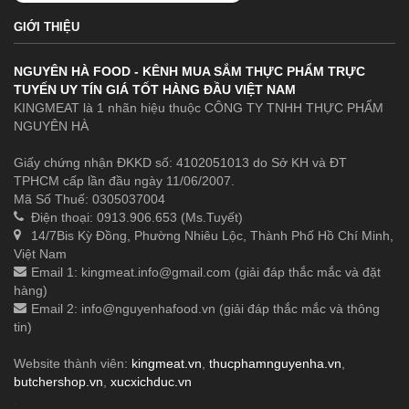
GIỚI THIỆU
NGUYÊN HÀ FOOD - KÊNH MUA SẮM THỰC PHẨM TRỰC
TUYẾN UY TÍN GIÁ TỐT HÀNG ĐẦU VIỆT NAM
KINGMEAT là 1 nhãn hiệu thuộc CÔNG TY TNHH THỰC PHẨM
NGUYÊN HÀ
Giấy chứng nhận ĐKKD số: 4102051013 do Sở KH và ĐT
TPHCM cấp lần đầu ngày 11/06/2007.
Mã Số Thuế: 0305037004
Điện thoại: 0913.906.653 (Ms.Tuyết)
14/7Bis Kỳ Đồng, Phường Nhiêu Lộc, Thành Phố Hồ Chí Minh,
Việt Nam
Email 1:
kingmeat.info@gmail.com
(giải đáp thắc mắc và đặt
hàng)
Email 2:
info@nguyenhafood.vn
(giải đáp thắc mắc và thông
tin)
Website thành viên:
kingmeat.vn
,
thucphamnguyenha.vn
,
butchershop.vn
,
xucxichduc.vn
.