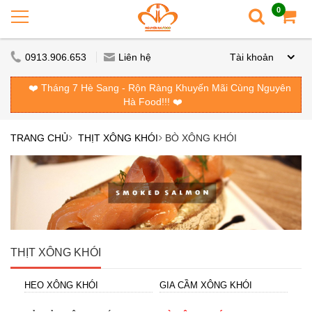
0
0913.906.653
Liên hệ
Tài khoản
❤️ Tháng 7 Hè Sang - Rộn Ràng Khuyến Mãi Cùng Nguyên
Hà Food!!! ❤️
TRANG CHỦ
THỊT XÔNG KHÓI
BÒ XÔNG KHÓI
THỊT XÔNG KHÓI
HEO XÔNG KHÓI
GIA CẦM XÔNG KHÓI