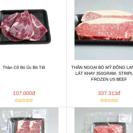
Thăn Cổ Bò Úc Bít Tết
THĂN NGOẠI BÒ MỸ ĐÔNG LẠ
Chat để được tư vấn
Chat để được tư vấ
LÁT KHAY 350GRAM- STRIPL
Thêm vào yêu thích
Thêm vào yêu thíc
FROZEN US BEEF
y đường dẫn
Copy đường dẫn
MUA NGAY
MUA
107.000đ
337.313đ