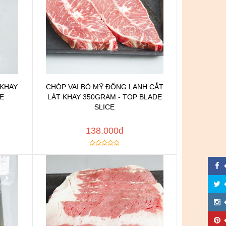
 KHAY
CHÓP VAI BÒ MỸ ĐÔNG LẠNH CẮT
n
Chat để được tư vấn
E
LÁT KHAY 350GRAM - TOP BLADE
h
Thêm vào yêu thích
SLICE
Copy đường dẫn
 NGAY
MUA NGAY
138.000đ