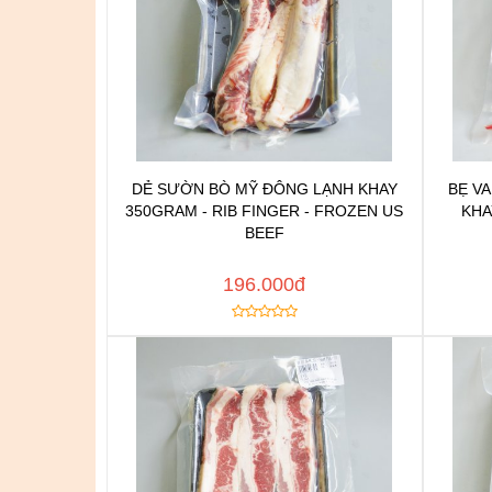
DẺ SƯỜN BÒ MỸ ĐÔNG LẠNH KHAY
BẸ VA
Chat để được tư vấn
350GRAM - RIB FINGER - FROZEN US
KHA
Thêm vào yêu thích
BEEF
Copy đường dẫn
Cop
MUA NGAY
196.000đ