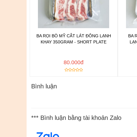
BA RỌI BÒ MỸ CẮT LÁT ĐÔNG LẠNH
BA 
Chat để được tư vấn
KHAY 350GRAM - SHORT PLATE
LẠ
Thêm vào yêu thích
Copy đường dẫn
Cop
MUA NGAY
80.000đ
Bình luận
*** Bình luận bằng tài khoản Zalo