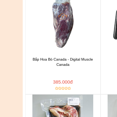
Bắp Hoa Bò Canada - Digital Muscle
Chat để được tư vấn
Canada
Thêm vào yêu thích
Copy đường dẫn
Cop
MUA NGAY
385.000đ