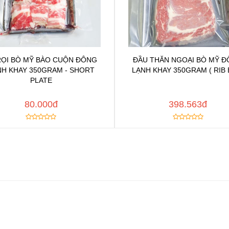
RỌI BÒ MỸ BÀO CUỘN ĐÔNG
ĐẦU THĂN NGOẠI BÒ MỸ 
Chat để được tư vấn
Chat để được tư vấ
NH KHAY 350GRAM - SHORT
LẠNH KHAY 350GRAM ( RIB 
Thêm vào yêu thích
Thêm vào yêu thíc
PLATE
y đường dẫn
Copy đường dẫn
MUA NGAY
MUA
80.000đ
398.563đ