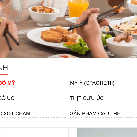
NH
BÒ MỸ
MỲ Ý (SPAGHETII)
BÒ ÚC
THỊT CỪU ÚC
 XỐT CHẤM
SẢN PHẨM CẦU TRE