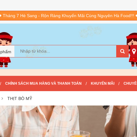
️ Tháng 7 Hè Sang - Rộn Ràng Khuyến Mãi Cùng Nguyên Hà Food!!! 
 phẩm
/
/
/
CHÍNH SÁCH MUA HÀNG VÀ THANH TOÁN
KHUYẾN MÃI
CHUYÊ
THỊT BÒ MỸ