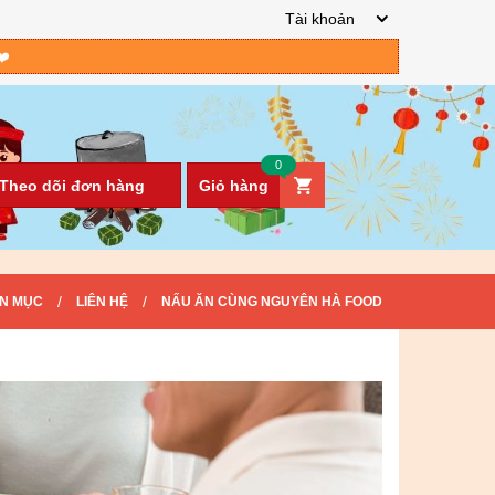
Tài khoản
❤️
0
Theo dõi đơn hàng
Giỏ hàng
/
/
N MỤC
LIÊN HỆ
NẤU ĂN CÙNG NGUYÊN HÀ FOOD