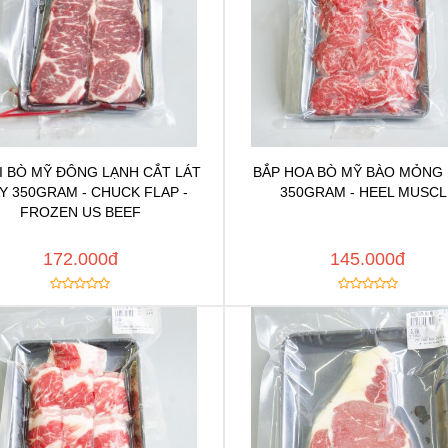
I BÒ MỸ ĐÔNG LẠNH CẮT LÁT
BẮP HOA BÒ MỸ BÀO MỎNG
Chat để được tư vấn
Chat để được tư vấ
Y 350GRAM - CHUCK FLAP -
350GRAM - HEEL MUSCL
Thêm vào yêu thích
Thêm vào yêu thíc
FROZEN US BEEF
y đường dẫn
Copy đường dẫn
MUA NGAY
MUA
172.000đ
145.000đ