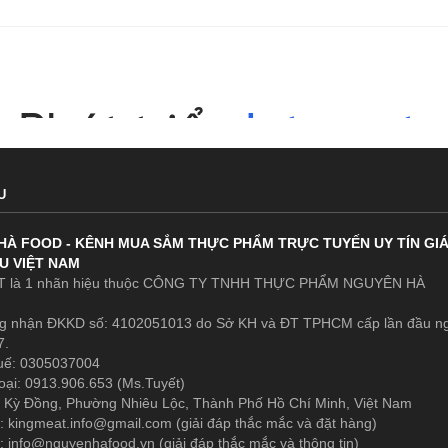
U
HÀ FOOD - KÊNH MUA SẮM THỰC PHẨM TRỰC TUYẾN UY TÍN GI
U VIỆT NAM
 là 1 nhãn hiệu thuộc CÔNG TY TNHH THỰC PHẨM NGUYÊN HÀ
g nhận ĐKKD số: 4102051013 do Sở KH và ĐT TPHCM cấp lần đầu n
7.
uế: 0305037004
oại: 0913.906.653 (Ms.Tuyết)
 Kỳ Đồng, Phường Nhiêu Lộc, Thành Phố Hồ Chí Minh, Việt Nam
1:
kingmeat.info@gmail.com
(giải đáp thắc mắc và đặt hàng)
2:
info@nguyenhafood.vn
(giải đáp thắc mắc và thông tin)