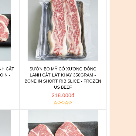
NH CẮT
SƯỜN BÒ MỸ CÓ XƯƠNG ĐÔNG
n
Chat để được tư vấn
OIN -
LẠNH CẮT LÁT KHAY 350GRAM -
h
Thêm vào yêu thích
BONE IN SHORT RIB SLICE - FROZEN
US BEEF
Copy đường dẫn
 NGAY
MUA NGAY
218.000đ