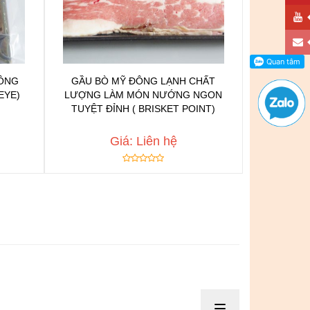
ĐÔNG
GẦU BÒ MỸ ĐÔNG LẠNH CHẤT
n
EYE)
LƯỢNG LÀM MÓN NƯỚNG NGON
Chat để được tư vấn
h
TUYỆT ĐỈNH ( BRISKET POINT)
Thêm vào yêu thích
 NGAY
Copy đường dẫn
Giá: Liên hệ