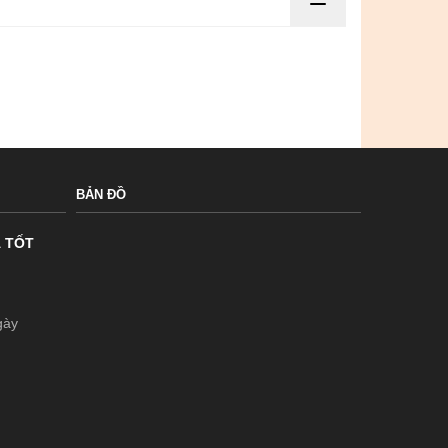
BẢN ĐỒ
Á TỐT
gày