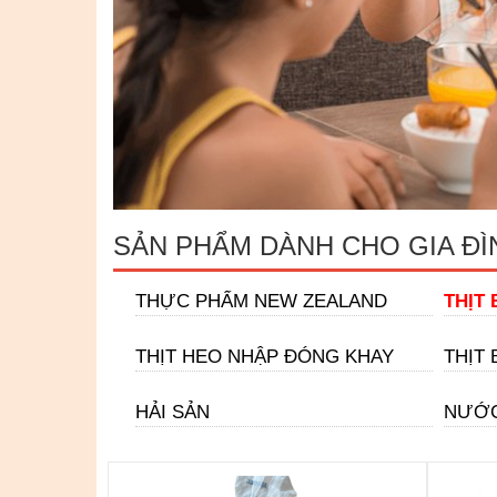
SẢN PHẨM DÀNH CHO GIA ĐÌ
THỰC PHẨM NEW ZEALAND
THỊT 
THỊT HEO NHẬP ĐÓNG KHAY
THỊT 
HẢI SẢN
NƯỚC