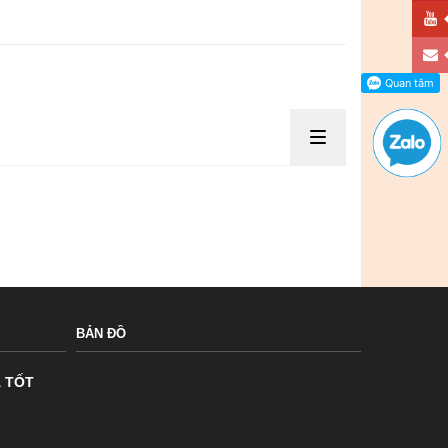
BẢN ĐỒ
Á TỐT