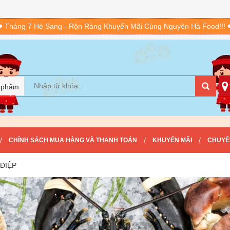
️ Tháng 7 Hè Sang - Rộn Ràng Khuyến Mãi Cùng Nguyên Hà Food!!! 
 phẩm
/
/
/
CHÍNH SÁCH MUA HÀNG VÀ THANH TOÁN
KHUYẾN MÃI
CHUYÊ
 ĐIỆP