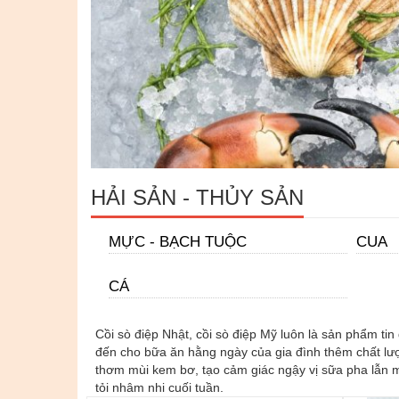
HẢI SẢN - THỦY SẢN
MỰC - BẠCH TUỘC
CUA
CÁ
Cồi sò điệp Nhật, cồi sò điệp Mỹ luôn là sản phẩm ti
đến cho bữa ăn hằng ngày của gia đình thêm chất lượn
thơm mùi kem bơ, tạo cảm giác ngậy vị sữa pha lẫn mù
tỏi nhâm nhi cuối tuần.