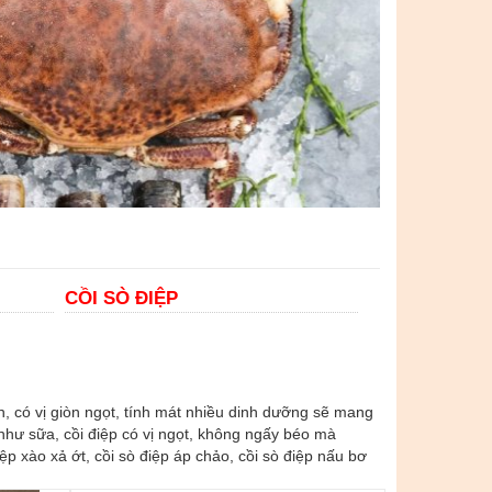
CỒI SÒ ĐIỆP
n, có vị giòn ngọt, tính mát nhiều dinh dưỡng sẽ mang
 như sữa, cồi điệp có vị ngọt, không ngấy béo mà
p xào xả ớt, cồi sò điệp áp chảo, cồi sò điệp nấu bơ