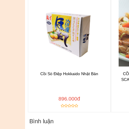
Cồi Sò Điệp Hokkaido Nhật Bản
CỒ
Chat để được tư vấn
SCA
Thêm vào yêu thích
Copy đường dẫn
Cop
MUA NGAY
896.000đ
Bình luận