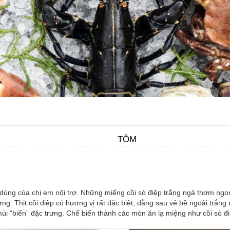
TÔM
n dùng của chị em nội trợ. Những miếng cồi sò điệp trắng ngà thơm ngo
g. Thịt cồi điệp có hương vị rất đặc biệt, đằng sau vẻ bề ngoài trắng
i “biển” đặc trưng. Chế biến thành các món ăn lạ miệng như cồi sò điệ