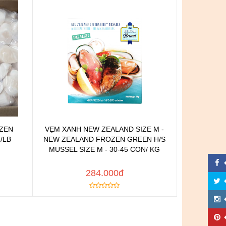
OZEN
VẸM XANH NEW ZEALAND SIZE M -
n
Chat để được tư vấn
/LB
NEW ZEALAND FROZEN GREEN H/S
h
Thêm vào yêu thích
MUSSEL SIZE M - 30-45 CON/ KG
Copy đường dẫn
 NGAY
MUA NGAY
284.000đ