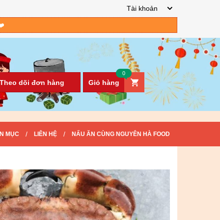
Tài khoản
❤️
0
Theo dõi đơn hàng
Giỏ hàng
/
/
N MỤC
LIÊN HỆ
NẤU ĂN CÙNG NGUYÊN HÀ FOOD