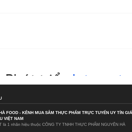
U
HÀ FOOD - KÊNH MUA SẮM THỰC PHẨM TRỰC TUYẾN UY TÍN GI
U VIỆT NAM
 là 1 nhãn hiệu thuộc CÔNG TY TNHH THỰC PHẨM NGUYÊN HÀ