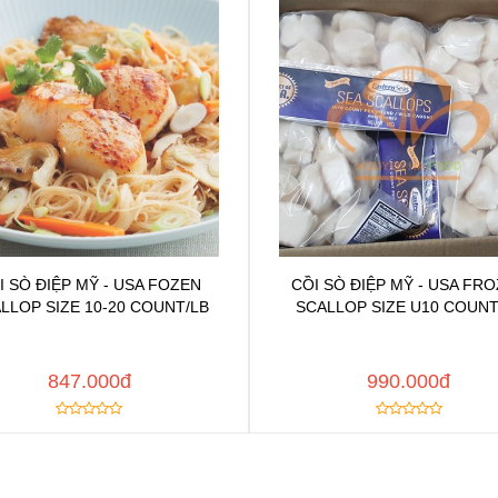
I SÒ ĐIỆP MỸ - USA FOZEN
CỒI SÒ ĐIỆP MỸ - USA FR
Chat để được tư vấn
Chat để được tư vấ
LLOP SIZE 10-20 COUNT/LB
SCALLOP SIZE U10 COUNT
Thêm vào yêu thích
Thêm vào yêu thíc
y đường dẫn
Copy đường dẫn
MUA NGAY
MUA
847.000đ
990.000đ