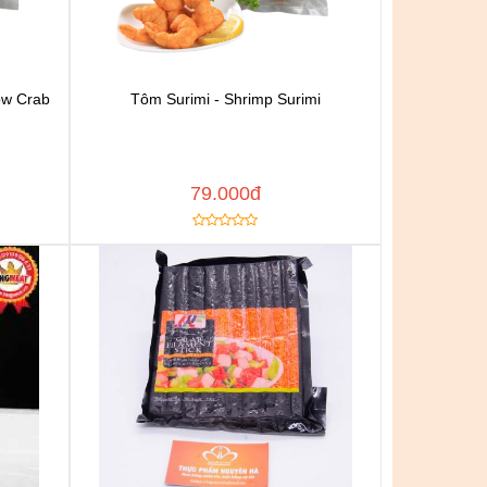
ow Crab
Tôm Surimi - Shrimp Surimi
n
Chat để được tư vấn
h
Thêm vào yêu thích
Copy đường dẫn
 NGAY
MUA NGAY
79.000đ