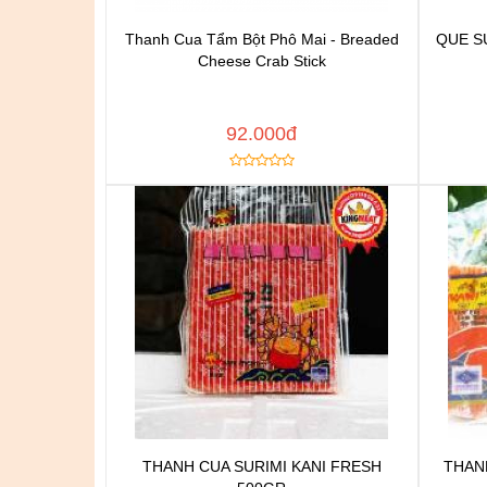
Thanh Cua Tẩm Bột Phô Mai - Breaded
QUE S
Chat để được tư vấn
Cheese Crab Stick
Thêm vào yêu thích
Copy đường dẫn
Cop
MUA NGAY
92.000đ
THANH CUA SURIMI KANI FRESH
THAN