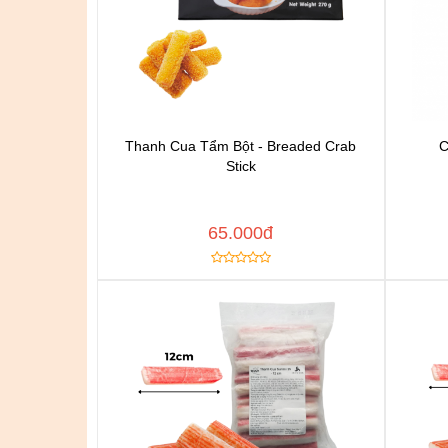
Thanh Cua Tẩm Bột - Breaded Crab
C
Chat để được tư vấn
Stick
Thêm vào yêu thích
Copy đường dẫn
Cop
MUA NGAY
65.000đ