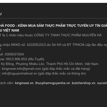
U
HÀ FOOD - KÊNH MUA SẮM THỰC PHẨM TRỰC TUYẾN UY TÍN GI
U VIỆT NAM
 là 1 nhãn hiệu thuộc CÔNG TY TNHH THỰC PHẨM NGUYÊN HÀ
g nhận ĐKKD số: 4102051013 do Sở KH và ĐT TPHCM cấp lần đầu n
7.
uế: 0305037004
oại: 0913.906.653 (Ms.Tuyết)
 Kỳ Đồng, Phường Nhiêu Lộc, Thành Phố Hồ Chí Minh, Việt Nam
1:
kingmeat.info@gmail.com
(giải đáp thắc mắc và đặt hàng)
2:
info@nguyenhafood.vn
(giải đáp thắc mắc và thông tin)
hành viên:
kingmeat.vn
,
thucphamnguyenha.vn
,
butchershop.vn
,
xucxi