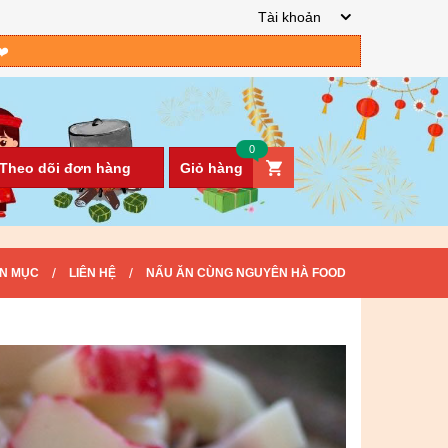
Tài khoản
❤️
0
Theo dõi đơn hàng
Giỏ hàng
/
/
N MỤC
LIÊN HỆ
NẤU ĂN CÙNG NGUYÊN HÀ FOOD