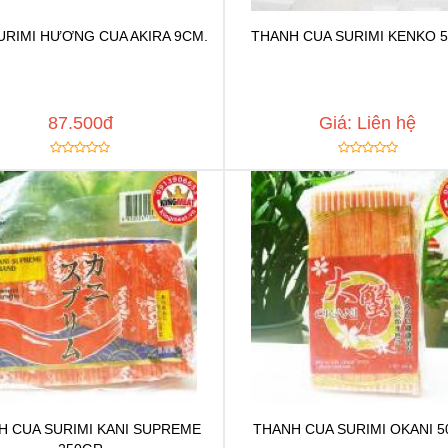
URIMI HƯƠNG CUA AKIRA 9CM.
THANH CUA SURIMI KENKO 
Chat để được tư vấn
Chat để được tư vấ
Thêm vào yêu thích
Thêm vào yêu thíc
y đường dẫn
MUA NGAY
Copy đường dẫn
87.500đ
Giá: Liên hệ
H CUA SURIMI KANI SUPREME
THANH CUA SURIMI OKANI 