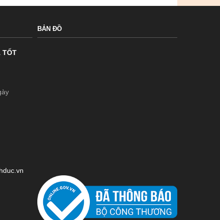
BẢN ĐỒ
Á TỐT
gày
chduc.vn