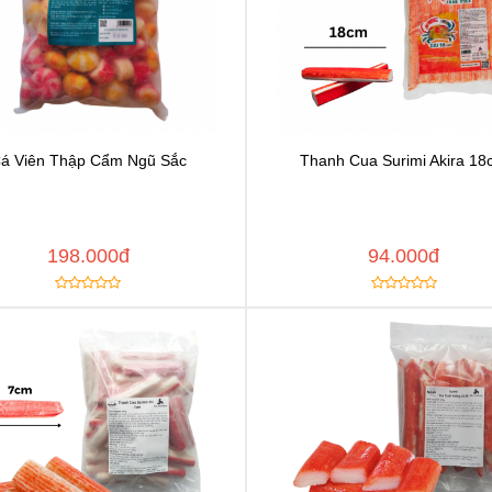
á Viên Thập Cẩm Ngũ Sắc
Thanh Cua Surimi Akira 1
Chat để được tư vấn
Chat để được tư vấ
Thêm vào yêu thích
Thêm vào yêu thíc
y đường dẫn
Copy đường dẫn
MUA NGAY
MUA
198.000đ
94.000đ