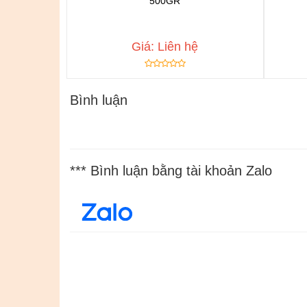
500GR
Chat để được tư vấn
Thêm vào yêu thích
Copy đường dẫn
Giá: Liên hệ
Bình luận
*** Bình luận bằng tài khoản Zalo