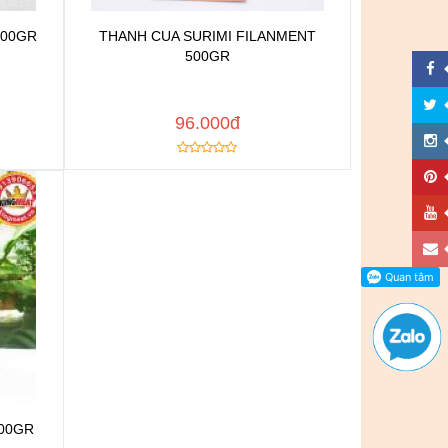
500GR
THANH CUA SURIMI FILANMENT
Chat để được tư vấn
500GR
n
Thêm vào yêu thích
h
Copy đường dẫn
MUA NGAY
96.000đ
500GR