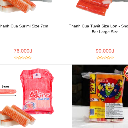
hanh Cua Surimi Size 7cm
Thanh Cua Tuyết Size Lớn - Sn
Chat để được tư vấn
Chat để được tư vấ
Bar Large Size
Thêm vào yêu thích
Thêm vào yêu thíc
y đường dẫn
Copy đường dẫn
MUA NGAY
MUA
76.000đ
90.000đ