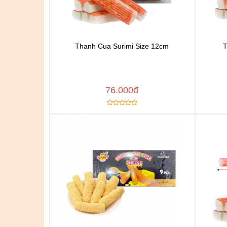
Thanh Cua Surimi Size 12cm
T
Chat để được tư vấn
Thêm vào yêu thích
Copy đường dẫn
Cop
MUA NGAY
76.000đ