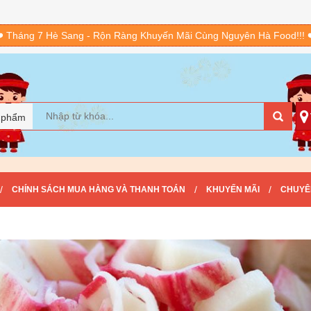
️ Tháng 7 Hè Sang - Rộn Ràng Khuyến Mãi Cùng Nguyên Hà Food!!! 
 phẩm
/
/
/
CHÍNH SÁCH MUA HÀNG VÀ THANH TOÁN
KHUYẾN MÃI
CHUYÊ