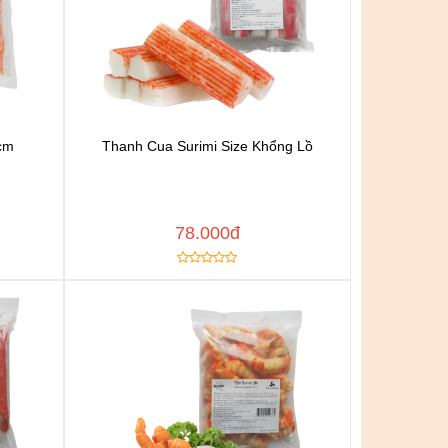
8cm
Thanh Cua Surimi Size Khổng Lồ
n
Chat để được tư vấn
h
Thêm vào yêu thích
Copy đường dẫn
 NGAY
MUA NGAY
78.000đ