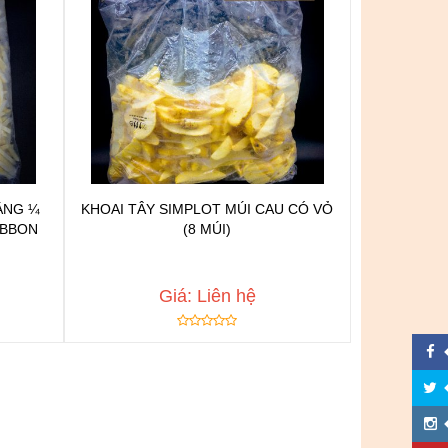
ẲNG ¼
KHOAI TÂY SIMPLOT MÚI CAU CÓ VỎ
IBBON
(8 MÚI)
n
Chat để được tư vấn
h
Thêm vào yêu thích
Copy đường dẫn
Giá: Liên hệ