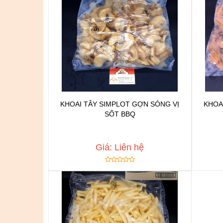
KHOAI TÂY SIMPLOT GỢN SÓNG VỊ
KHOA
SỐT BBQ
Chat để được tư vấn
Thêm vào yêu thích
Copy đường dẫn
Giá: Liên hệ