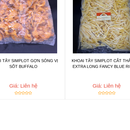
I TÂY SIMPLOT GỢN SÓNG VỊ
KHOAI TÂY SIMPLOT CẮT TH
SỐT BUFFALO
EXTRA LONG FANCY BLUE R
Chat để được tư vấn
Chat để được tư vấ
Thêm vào yêu thích
Thêm vào yêu thíc
Copy đường dẫn
Copy đường dẫn
Giá: Liên hệ
Giá: Liên hệ