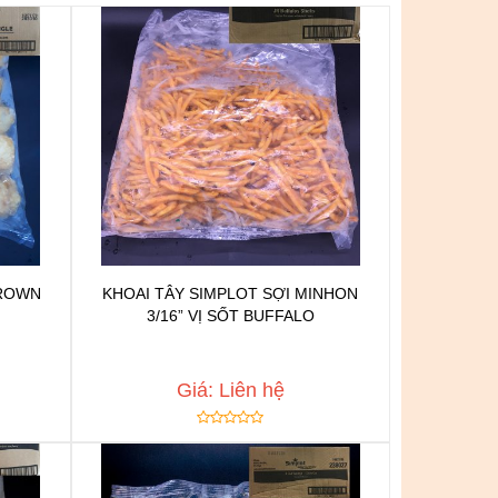
BROWN
KHOAI TÂY SIMPLOT SỢI MINHON
3/16” VỊ SỐT BUFFALO
n
Chat để được tư vấn
h
Thêm vào yêu thích
Copy đường dẫn
Giá: Liên hệ