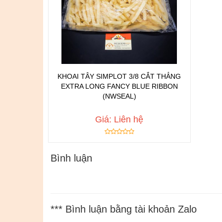
KHOAI TÂY SIMPLOT 3/8 CẮT THẲNG
EXTRA LONG FANCY BLUE RIBBON
Chat để được tư vấn
(NWSEAL)
Thêm vào yêu thích
Copy đường dẫn
Giá: Liên hệ
Bình luận
*** Bình luận bằng tài khoản Zalo