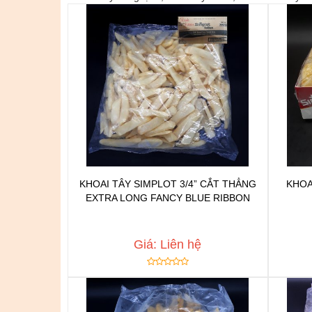
KHOAI TÂY SIMPLOT 3/4” CẮT THẲNG
KHOA
EXTRA LONG FANCY BLUE RIBBON
Chat để được tư vấn
Thêm vào yêu thích
Copy đường dẫn
Giá: Liên hệ