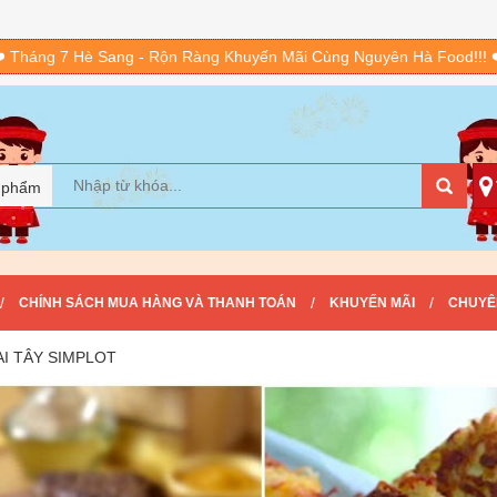
️ Tháng 7 Hè Sang - Rộn Ràng Khuyến Mãi Cùng Nguyên Hà Food!!! 
 phẩm
/
/
/
CHÍNH SÁCH MUA HÀNG VÀ THANH TOÁN
KHUYẾN MÃI
CHUYÊ
I TÂY SIMPLOT