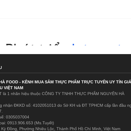
U
HÀ FOOD - KÊNH MUA SẮM THỰC PHẨM TRỰC TUYẾN UY TÍN GI
U VIỆT NAM
 là 1 nhãn hiệu thuộc CÔNG TY TNHH THỰC PHẨM NGUYÊN HÀ
g nhận ĐKKD số: 4102051013 do Sở KH và ĐT TPHCM cấp lần đầu n
7.
uế: 0305037004
oại: 0913.906.653 (Ms.Tuyết)
 Kỳ Đồng, Phường Nhiêu Lộc, Thành Phố Hồ Chí Minh, Việt Nam