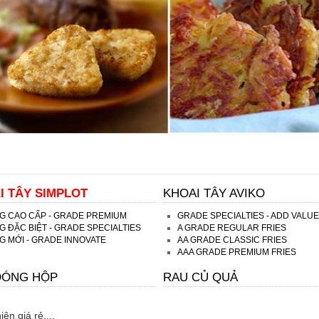
I TÂY SIMPLOT
KHOAI TÂY AVIKO
G CAO CẤP - GRADE PREMIUM
GRADE SPECIALTIES - ADD VALUE
 ĐẶC BIỆT - GRADE SPECIALTIES
A GRADE REGULAR FRIES
 MỚI - GRADE INNOVATE
AA GRADE CLASSIC FRIES
AAA GRADE PREMIUM FRIES
ĐÓNG HỘP
RAU CỦ QUẢ
ên giá rẻ....