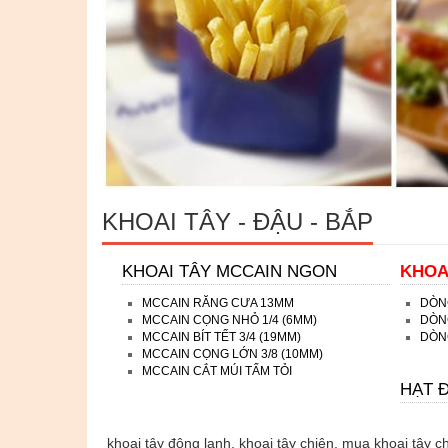
KHOAI TÂY - ĐẬU - BẮP
KHOAI TÂY MCCAIN NGON
KHOA
MCCAIN RĂNG CƯA 13MM
DÒN
MCCAIN CỌNG NHỎ 1/4 (6MM)
DÒNG
MCCAIN BÍT TẾT 3/4 (19MM)
DÒNG
MCCAIN CỌNG LỚN 3/8 (10MM)
MCCAIN CẮT MÚI TẨM TỎI
HẠT 
khoai tây đông lạnh, khoai tây chiên, mua khoai tây chi