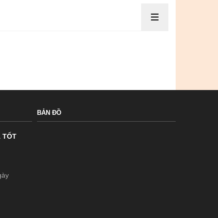
BẢN ĐỒ
Á TỐT
gày