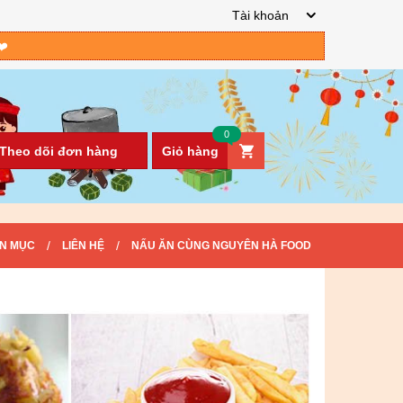
Tài khoản
❤️
0
Theo dõi đơn hàng
Giỏ hàng
/
/
N MỤC
LIÊN HỆ
NẤU ĂN CÙNG NGUYÊN HÀ FOOD