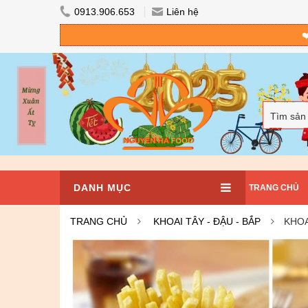
0913.906.653
Liên hệ
❤
Tìm sản
DANH MỤC
TRANG CHỦ
TRANG CHỦ
KHOAI TÂY - ĐẬU - BẮP
KHOA