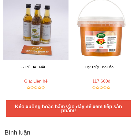
SI RÔ HẠT MẮC ...
Hạt Thủy Tinh Đào ...
Giá: Liên hệ
117.600đ
Kéo xuống hoặc bấm vào đây để xem tiếp sản
phẩm!
Bình luận