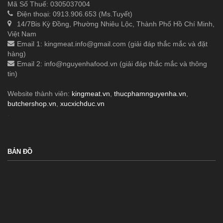
Mã Số Thuế: 0305037004
Điện thoại: 0913.906.653 (Ms.Tuyết)
14/7Bis Kỳ Đồng, Phường Nhiêu Lộc, Thành Phố Hồ Chí Minh,
Việt Nam
Email 1:
kingmeat.info@gmail.com
(giải đáp thắc mắc và đặt
hàng)
Email 2:
info@nguyenhafood.vn
(giải đáp thắc mắc và thông
tin)
Website thành viên:
kingmeat.vn
,
thucphamnguyenha.vn
,
butchershop.vn
,
xucxichduc.vn
.
BẢN ĐỒ