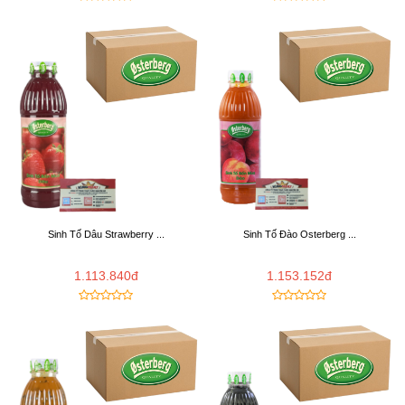
Sinh Tố Dâu Strawberry ...
Sinh Tố Đào Osterberg ...
1.113.840đ
1.153.152đ