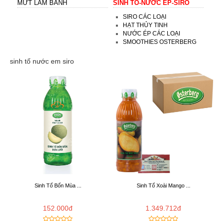
MỨT LÀM BÁNH
SINH TỐ-NƯỚC ÉP-SIRO
SIRO CÁC LOẠI
HẠT THỦY TINH
NƯỚC ÉP CÁC LOẠI
SMOOTHIES OSTERBERG
sinh tố nước em siro
Sinh Tố Bốn Mùa ...
Sinh Tố Xoài Mango ...
152.000đ
1.349.712đ