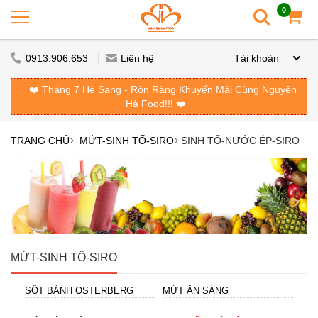
0
0913.906.653
Liên hệ
Tài khoản
❤️ Tháng 7 Hè Sang - Rộn Ràng Khuyến Mãi Cùng Nguyên
Hà Food!!! ❤️
TRANG CHỦ
MỨT-SINH TỐ-SIRO
SINH TỐ-NƯỚC ÉP-SIRO
MỨT-SINH TỐ-SIRO
SỐT BÁNH OSTERBERG
MỨT ĂN SÁNG