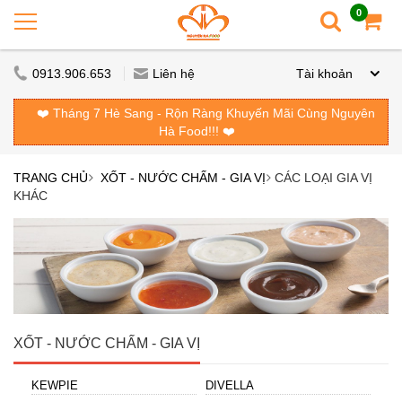
0
0913.906.653
Liên hệ
Tài khoản
❤️ Tháng 7 Hè Sang - Rộn Ràng Khuyến Mãi Cùng Nguyên
Hà Food!!! ❤️
TRANG CHỦ
XỐT - NƯỚC CHẤM - GIA VỊ
CÁC LOẠI GIA VỊ
KHÁC
XỐT - NƯỚC CHẤM - GIA VỊ
KEWPIE
DIVELLA