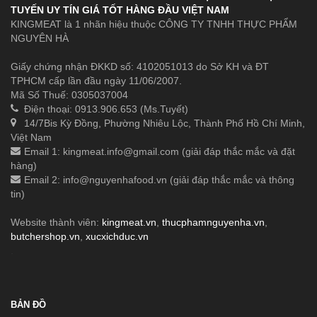
TUYẾN UY TÍN GIÁ TỐT HÀNG ĐẦU VIỆT NAM
KINGMEAT là 1 nhãn hiệu thuộc CÔNG TY TNHH THỰC PHẨM
NGUYÊN HÀ
Giấy chứng nhận ĐKKD số: 4102051013 do Sở KH và ĐT
TPHCM cấp lần đầu ngày 11/06/2007.
Mã Số Thuế: 0305037004
Điện thoại: 0913.906.653 (Ms.Tuyết)
14/7Bis Kỳ Đồng, Phường Nhiêu Lộc, Thành Phố Hồ Chí Minh,
Việt Nam
Email 1:
kingmeat.info@gmail.com
(giải đáp thắc mắc và đặt
hàng)
Email 2:
info@nguyenhafood.vn
(giải đáp thắc mắc và thông
tin)
Website thành viên:
kingmeat.vn
,
thucphamnguyenha.vn
,
butchershop.vn
,
xucxichduc.vn
.
BẢN ĐỒ