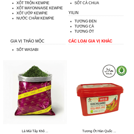
XỐT TRỘN KEWPIE
SỐT CÀ CHUA
XỐT MAYONNAISE KEWPIE
YILIN
XỐT ƯỚP KEWPIE
NƯỚC CHẤM KEWPIE
TƯƠNG ĐEN
TƯƠNG CÀ
TƯƠNG ỚT
GIA VỊ THẢO MỘC
CÁC LOẠI GIA VỊ KHÁC
SỐT WASABI
Lá Mùi Tây Khô ...
Tương Ớt Hàn Quốc ...