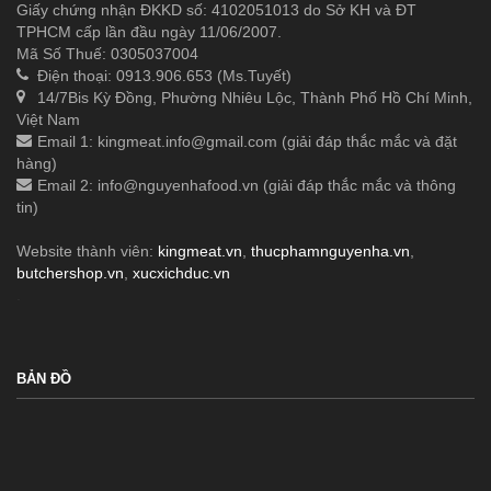
Giấy chứng nhận ĐKKD số: 4102051013 do Sở KH và ĐT
TPHCM cấp lần đầu ngày 11/06/2007.
Mã Số Thuế: 0305037004
Điện thoại: 0913.906.653 (Ms.Tuyết)
14/7Bis Kỳ Đồng, Phường Nhiêu Lộc, Thành Phố Hồ Chí Minh,
Việt Nam
Email 1:
kingmeat.info@gmail.com
(giải đáp thắc mắc và đặt
hàng)
Email 2:
info@nguyenhafood.vn
(giải đáp thắc mắc và thông
tin)
Website thành viên:
kingmeat.vn
,
thucphamnguyenha.vn
,
butchershop.vn
,
xucxichduc.vn
.
BẢN ĐỒ