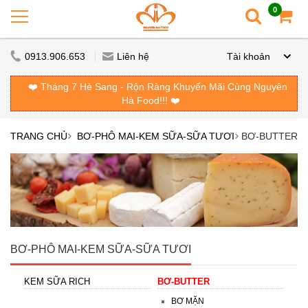
0
0913.906.653
Liên hệ
Tài khoản
❤️ Tháng 7 Hè Sang - Rộn Ràng Khuyến Mãi Cùng Nguyên
Hà Food!!! ❤️
TRANG CHỦ
BƠ-PHÔ MAI-KEM SỮA-SỮA TƯƠI
BƠ-BUTTER
BƠ-PHÔ MAI-KEM SỮA-SỮA TƯƠI
KEM SỮA RICH
BƠ-BUTTER
BƠ MẶN