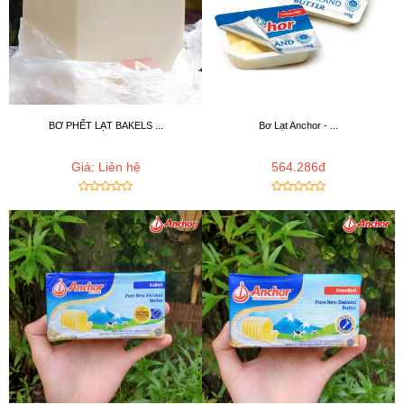
BƠ PHẾT LẠT BAKELS ...
Bơ Lạt Anchor - ...
Giá: Liên hệ
564.286đ