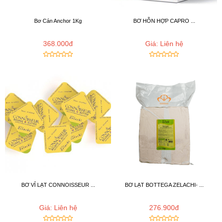
Bơ Cán Anchor 1Kg
BƠ HỖN HỢP CAPRO ...
368.000đ
Giá: Liên hệ
BƠ VỈ LẠT CONNOISSEUR ...
BƠ LẠT BOTTEGA ZELACHI- ...
Giá: Liên hệ
276.900đ