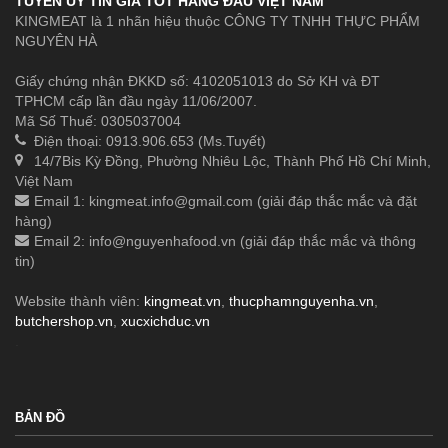
TUYẾN UY TÍN GIÁ TỐT HÀNG ĐẦU VIỆT NAM
KINGMEAT là 1 nhãn hiệu thuộc CÔNG TY TNHH THỰC PHẨM
NGUYÊN HÀ
Giấy chứng nhận ĐKKD số: 4102051013 do Sở KH và ĐT
TPHCM cấp lần đầu ngày 11/06/2007.
Mã Số Thuế: 0305037004
Điện thoại: 0913.906.653 (Ms.Tuyết)
14/7Bis Kỳ Đồng, Phường Nhiêu Lộc, Thành Phố Hồ Chí Minh,
Việt Nam
Email 1:
kingmeat.info@gmail.com
(giải đáp thắc mắc và đặt
hàng)
Email 2:
info@nguyenhafood.vn
(giải đáp thắc mắc và thông
tin)
Website thành viên:
kingmeat.vn
,
thucphamnguyenha.vn
,
butchershop.vn
,
xucxichduc.vn
.
BẢN ĐỒ