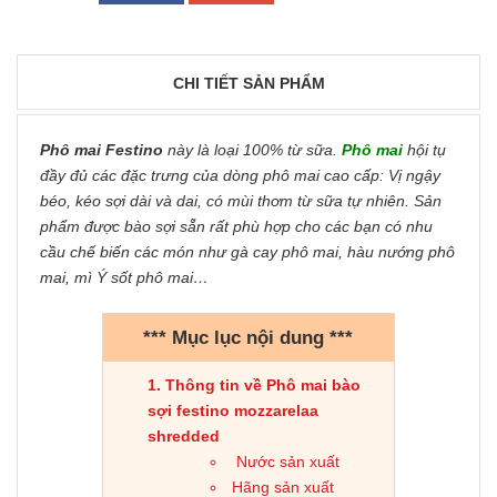
CHI TIẾT SẢN PHẨM
Phô mai Festino
này là loại 100% từ sữa.
Phô mai
hội tụ
đầy đủ các đặc trưng của dòng phô mai cao cấp: Vị ngậy
béo, kéo sợi dài và dai, có mùi thơm từ sữa tự nhiên. Sản
phẩm được bào sợi sẵn rất phù hợp cho các bạn có nhu
cầu chế biến các món như gà cay phô mai, hàu nướng phô
mai, mì Ý sốt phô mai…
*** Mục lục nội dung ***
Thông tin về Phô mai bào
sợi festino mozzarelaa
shredded
Nước sản xuất
Hãng sản xuất