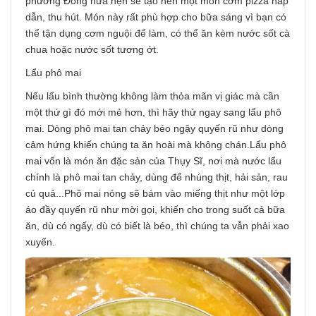
phương Đông hứa hẹn sẽ tạo nên một món cơm pizza hấp
dẫn, thu hút. Món này rất phù hợp cho bữa sáng vì bạn có
thể tận dụng cơm nguội để làm, có thể ăn kèm nước sốt cà
chua hoặc nước sốt tương ớt.
Lẩu phô mai
Nếu lẩu bình thường không làm thỏa mãn vị giác mà cần
một thứ gì đó mới mẻ hơn, thì hãy thử ngay sang lẩu phô
mai. Dòng phô mai tan chảy béo ngậy quyến rũ như dòng
cảm hứng khiến chúng ta ăn hoài mà không chán.Lẩu phô
mai vốn là món ăn đặc sản của Thụy Sĩ, nơi mà nước lẩu
chính là phô mai tan chảy, dùng để nhúng thịt, hải sản, rau
củ quả...Phô mai nóng sẽ bám vào miếng thịt như một lớp
áo đầy quyến rũ như mời gọi, khiến cho trong suốt cả bữa
ăn, dù có ngấy, dù có biết là béo, thì chúng ta vẫn phải xao
xuyến.