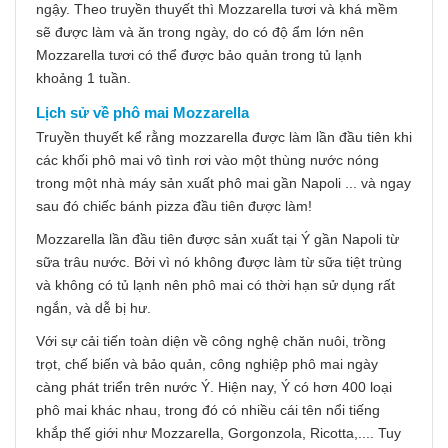
ngậy. Theo truyền thuyết thì Mozzarella tươi và khá mềm
sẽ được làm và ăn trong ngày, do có độ ẩm lớn nên
Mozzarella tươi có thể được bảo quản trong tủ lạnh
khoảng 1 tuần.
Lịch sử về phô mai Mozzarella
Truyền thuyết kể rằng mozzarella được làm lần đầu tiên khi
các khối phô mai vô tình rơi vào một thùng nước nóng
trong một nhà máy sản xuất phô mai gần Napoli ... và ngay
sau đó chiếc bánh pizza đầu tiên được làm!
Mozzarella lần đầu tiên được sản xuất tại Ý gần Napoli từ
sữa trâu nước. Bởi vì nó không được làm từ sữa tiệt trùng
và không có tủ lạnh nên phô mai có thời hạn sử dụng rất
ngắn, và dễ bị hư.
Với sự cải tiến toàn diện về công nghệ chăn nuôi, trồng
trọt, chế biến và bảo quản, công nghiệp phô mai ngày
càng phát triển trên nước Ý. Hiện nay, Ý có hơn 400 loại
phô mai khác nhau, trong đó có nhiều cái tên nổi tiếng
khắp thế giới như Mozzarella, Gorgonzola, Ricotta,.... Tuy