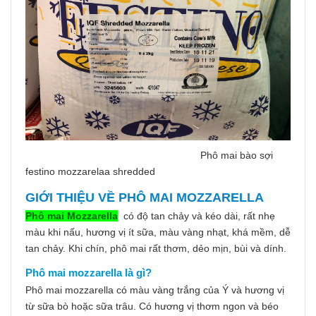
Phô mai bào sợi
festino mozzarelaa shredded
GIỚI THIỆU VỀ PHÔ MAI MOZZARELLA
Phô mai Mozzarella
có độ tan chảy và kéo dài, rất nhẹ
màu khi nấu, hương vị ít sữa, màu vàng nhạt, khá mềm, dễ
tan chảy. Khi chín, phô mai rất thơm, dẻo mịn, bùi và dính.
Phô mai mozzarella là gì?
Phô mai mozzarella có màu vàng trắng của Ý và hương vị
từ sữa bò hoặc sữa trâu. Có hương vị thơm ngon và béo