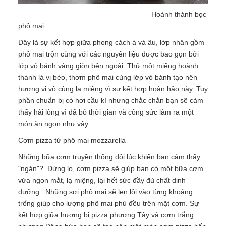
Hoành thánh bọc
phô mai
Đây là sự kết hợp giữa phong cách á và âu, lớp nhân gồm
phô mai trộn cùng với các nguyên liệu được bao gọn bởi
lớp vỏ bánh vàng giòn bên ngoài. Thử một miếng hoành
thánh là vị béo, thơm phô mai cùng lớp vỏ bánh tạo nên
hương vị vô cùng lạ miệng vì sự kết hợp hoàn hảo này. Tuy
phần chuẩn bị có hơi cầu kì nhưng chắc chắn bạn sẽ cảm
thấy hài lòng vì đã bỏ thời gian và công sức làm ra một
món ăn ngon như vậy.
Cơm pizza từ phô mai mozzarella
Những bữa cơm truyền thống đôi lúc khiến bạn cảm thấy
"ngán"? Đừng lo, cơm pizza sẽ giúp bạn có một bữa cơm
vừa ngon mắt, lạ miệng, lại hết sức đầy đủ chất dinh
dưỡng. Những sợi phô mai sẽ len lỏi vào từng khoảng
trống giúp cho lượng phô mai phủ đều trên mặt cơm. Sự
kết hợp giữa hương bị pizza phương Tây và cơm trắng