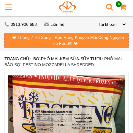
0
0913.906.653
Liên hệ
Tài khoản
❤️ Tháng 7 Hè Sang - Rộn Ràng Khuyến Mãi Cùng Nguyên
Hà Food!!! ❤️
TRANG CHỦ
BƠ-PHÔ MAI-KEM SỮA-SỮA TƯƠI
PHÔ MAI
BÀO SỢI FESTINO MOZZARELLA SHREDDED