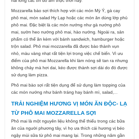
hài lòng các tín đồ ẩm thực thời nay.
Mozzarella bào sợi thích hợp với các món Mỳ Ý, gà cay
phô mai, món salad Hy Lạp hoặc các món ăn dùng lớp phủ
phô mai. Đặc biệt là các món nướng như gà nướng phô
mai, sườn heo nướng phô mai, hào nướng. Ngoài ra, sản
phẩm có thể ăn kèm với bánh sandwich, hamburger hoặc
trộn salad. Phô mai mozzarella đã được bào thành vụn
nhỏ, màu vàng nhạt rất tiện lợi trong việc chế biến. Vì ưu
điểm của phô mai Mozzarella khi làm nóng sẽ tan ra nhưng
không chảy mà hơi dai, kéo được thành sợi dài do đó được
sử dụng làm pizza.
Phô mai bào sợi rất tiện dụng để sử dụng làm topping của
các món nướng như bánh tráng hay bánh mì, salad,...
TRẢI NGHIỆM HƯƠNG VỊ MÓN ĂN ĐỘC- LẠ
TỪ PHÔ MAI MOZZARELLA SỢI
Phô mai là một nguyên liệu không thể thiếu trong các bữa
ăn của người phương tây, vì họ ưa thích cái hương vị béo
ngậy mùi sữa từ phô mai mang lại. Trong những năm gần