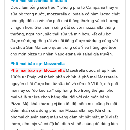
Phô mai Mozzarella di bufala
Được làm bằng sữa trâu Ý phong phú từ Campania thay vì
sữa bò trong nước, mozzarella di bufala có hàm lượng chất
béo gấp đôi so với các phô mai thông thường và có hương
vị ngon hơn. Gía thành cũng đắt so với mozzarella thông
thường, ngọt hơn, sắc thái sữa và mịn hơn, kết cấu bơ
được sử dụng rộng rãi và nổi tiếng được sử dụng cùng với
cà chua San Marzano quan trọng của Ý và húng quế tươi
cho món pizza tự nhiên Napoletana và salad gia truyền.
Phô mai bào sợi Mozzarella
Phô mai bào sợi Mozzarella
Maestrella được nhập khẩu
100% từ Pháp vói thành phần chính là phô mai Mozzarella
nguyên chất được làm từ sữa bò và sữa dê.Vì thế, mà phô
mai này có “độ kéo sợi" xếp hàng Top trong thế giới phô
mai và là sự lựa chọn hàng đầu đối với các món bánh
Pizza. Mặt khác,hương vị tinh tế, độ mềm mịn cũng là một
điểm nhấn của dòng phô mai Mozzarella này. Khi chín,
phomai chuyển sang màu vàng đậm rất bắt mắt, mùi vị rất
thơm, dẻo mịn và có độ kết dính vì thế chúng dễ dàng làm