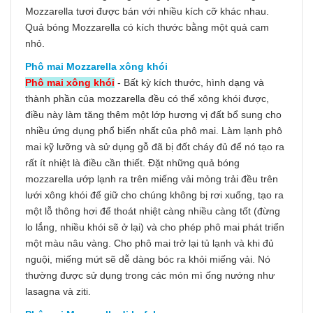
Mozzarella tươi được bán với nhiều kích cỡ khác nhau.
Quả bóng Mozzarella có kích thước bằng một quả cam
nhỏ.
Phô mai Mozzarella xông khói
Phô mai xông khói
- Bất kỳ kích thước, hình dạng và
thành phần của mozzarella đều có thể xông khói được,
điều này làm tăng thêm một lớp hương vị đất bổ sung cho
nhiều ứng dụng phổ biến nhất của phô mai. Làm lạnh phô
mai kỹ lưỡng và sử dụng gỗ đã bị đốt cháy đủ để nó tạo ra
rất ít nhiệt là điều cần thiết. Đặt những quả bóng
mozzarella ướp lạnh ra trên miếng vải mỏng trải đều trên
lưới xông khói để giữ cho chúng không bị rơi xuống, tạo ra
một lỗ thông hơi để thoát nhiệt càng nhiều càng tốt (đừng
lo lắng, nhiều khói sẽ ở lại) và cho phép phô mai phát triển
một màu nâu vàng. Cho phô mai trở lại tủ lạnh và khi đủ
nguội, miếng mứt sẽ dễ dàng bóc ra khỏi miếng vải. Nó
thường được sử dụng trong các món mì ống nướng như
lasagna và ziti.