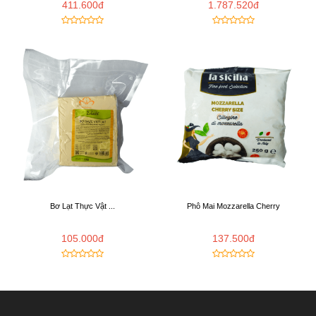
411.600đ
1.787.520đ
Bơ Lạt Thực Vật ...
Phô Mai Mozzarella Cherry
105.000đ
137.500đ