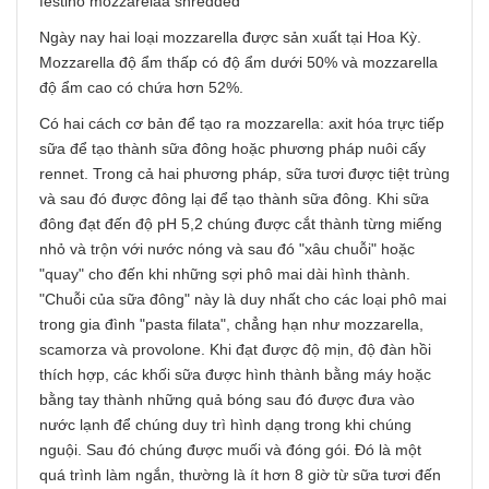
festino mozzarelaa shredded
Ngày nay hai loại mozzarella được sản xuất tại Hoa Kỳ.
Mozzarella độ ẩm thấp có độ ẩm dưới 50% và mozzarella
độ ẩm cao có chứa hơn 52%.
Có hai cách cơ bản để tạo ra mozzarella: axit hóa trực tiếp
sữa để tạo thành sữa đông hoặc phương pháp nuôi cấy
rennet. Trong cả hai phương pháp, sữa tươi được tiệt trùng
và sau đó được đông lại để tạo thành sữa đông. Khi sữa
đông đạt đến độ pH 5,2 chúng được cắt thành từng miếng
nhỏ và trộn với nước nóng và sau đó "xâu chuỗi" hoặc
"quay" cho đến khi những sợi phô mai dài hình thành.
"Chuỗi của sữa đông" này là duy nhất cho các loại phô mai
trong gia đình "pasta filata", chẳng hạn như mozzarella,
scamorza và provolone. Khi đạt được độ mịn, độ đàn hồi
thích hợp, các khối sữa được hình thành bằng máy hoặc
bằng tay thành những quả bóng sau đó được đưa vào
nước lạnh để chúng duy trì hình dạng trong khi chúng
nguội. Sau đó chúng được muối và đóng gói. Đó là một
quá trình làm ngắn, thường là ít hơn 8 giờ từ sữa tươi đến