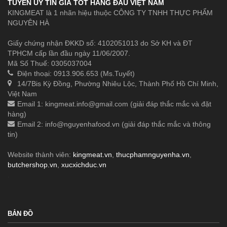
TUYẾN UY TÍN GIÁ TỐT HÀNG ĐẦU VIỆT NAM
KINGMEAT là 1 nhãn hiệu thuộc CÔNG TY TNHH THỰC PHẨM
NGUYÊN HÀ
Giấy chứng nhận ĐKKD số: 4102051013 do Sở KH và ĐT
TPHCM cấp lần đầu ngày 11/06/2007.
Mã Số Thuế: 0305037004
Điện thoại: 0913.906.653 (Ms.Tuyết)
14/7Bis Kỳ Đồng, Phường Nhiêu Lộc, Thành Phố Hồ Chí Minh,
Việt Nam
Email 1:
kingmeat.info@gmail.com
(giải đáp thắc mắc và đặt
hàng)
Email 2:
info@nguyenhafood.vn
(giải đáp thắc mắc và thông
tin)
Website thành viên:
kingmeat.vn
,
thucphamnguyenha.vn
,
butchershop.vn
,
xucxichduc.vn
.
BẢN ĐỒ