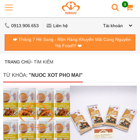
0
0913.906.653
Liên hệ
Tài khoản
❤️ Tháng 7 Hè Sang - Rộn Ràng Khuyến Mãi Cùng Nguyên
Hà Food!!! ❤️
TRANG CHỦ
TÌM KIẾM
TỪ KHÓA:
"NUOC XOT PHO MAI"