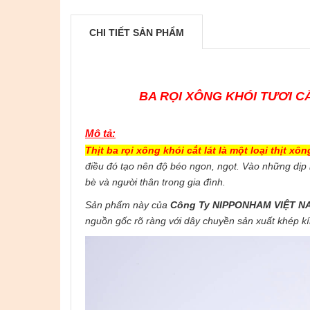
CHI TIẾT SẢN PHẨM
BA RỌI XÔNG KHÓI TƯƠI C
Mô tả:
Thịt ba rọi xông khói cắt lát là một loại thịt xô
điều đó tạo nên độ béo ngon, ngọt. Vào những dịp l
bè và người thân trong gia đình.
Sản phẩm này của
Công Ty NIPPONHAM VIỆT NA
nguồn gốc rõ ràng với dây chuyền sản xuất khép k