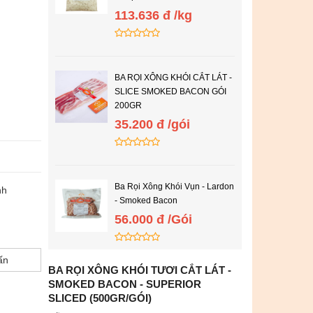
113.636 đ /kg
BA RỌI XÔNG KHÓI CẮT LÁT -
SLICE SMOKED BACON GÓI
200GR
35.200 đ /gói
Ba Rọi Xông Khói Vụn - Lardon
nh
- Smoked Bacon
56.000 đ /Gói
ấn
BA RỌI XÔNG KHÓI TƯƠI CẮT LÁT -
SMOKED BACON - SUPERIOR
SLICED (500GR/GÓI)