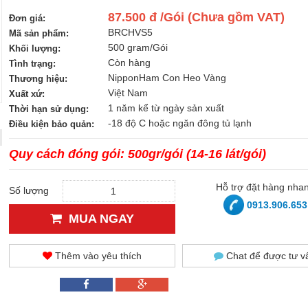
87.500 đ /Gói (Chưa gồm VAT)
Đơn giá:
BRCHVS5
Mã sản phẩm:
500 gram/Gói
Khối lượng:
Còn hàng
Tình trạng:
NipponHam Con Heo Vàng
Thương hiệu:
Việt Nam
Xuất xứ:
1 năm kể từ ngày sản xuất
Thời hạn sử dụng:
-18 độ C hoặc ngăn đông tủ lạnh
Điều kiện bảo quản:
Quy cách đóng gói: 500gr/gói (14-16 lát/gói)
Hỗ trợ đặt hàng nha
Số lượng
0913.906.653
MUA NGAY
Thêm vào yêu thích
Chat để được tư v