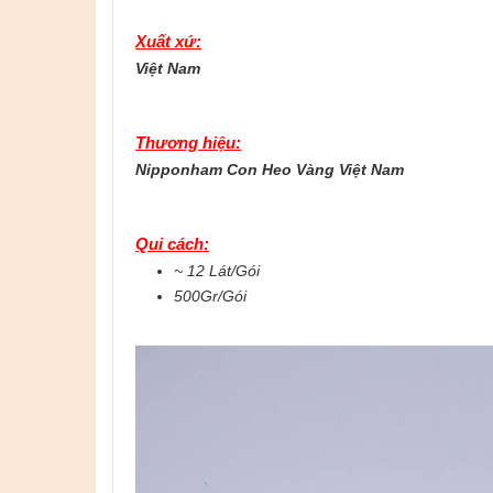
Xuất xứ:
Việt Nam
Thương hiệu:
Nipponham Con Heo Vàng Việt Nam
Qui cách:
~ 12 Lát/Gói
500Gr/Gói