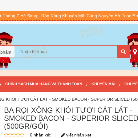
️ Tháng 7 Hè Sang - Rộn Ràng Khuyến Mãi Cùng Nguyên Hà Food!!! 
 phẩm
/
/
/
CHÍNH SÁCH MUA HÀNG VÀ THANH TOÁN
KHUYẾN MÃI
CHUYÊ
NG KHÓI TƯƠI CẮT LÁT - SMOKED BACON - SUPERIOR SLICED (50
BA RỌI XÔNG KHÓI TƯƠI CẮT LÁT -
SMOKED BACON - SUPERIOR SLICE
(500GR/GÓI)
0 nhận xét
viết nhận xét