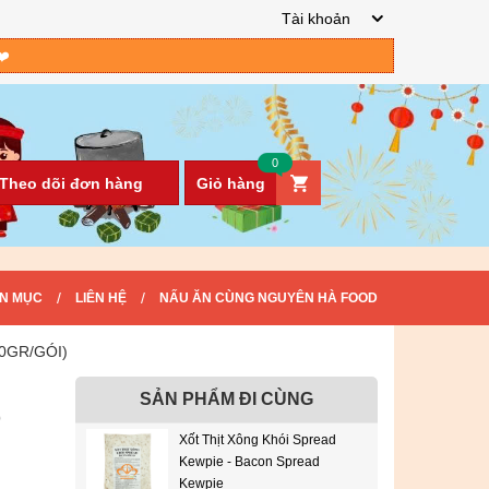
Tài khoản
❤️
0
Theo dõi đơn hàng
Giỏ hàng
/
/
N MỤC
LIÊN HỆ
NẤU ĂN CÙNG NGUYÊN HÀ FOOD
0GR/GÓI)
SẢN PHẨM ĐI CÙNG
D
Xốt Thịt Xông Khói Spread
Kewpie - Bacon Spread
Kewpie