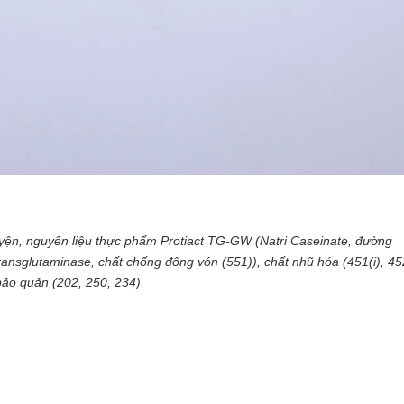
uyện, nguyên liệu thực phẩm Protiact TG-GW (Natri Caseinate, đường
 transglutaminase, chất chống đông vón (551)), chất nhũ hóa (451(i), 452
 bảo quản (202, 250, 234).