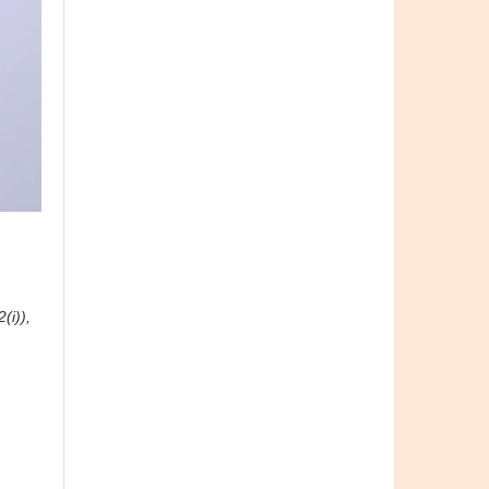
(i)),