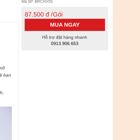
Mã SP: BRCHVS5
87.500 đ /Gói
MUA NGAY
Hỗ trợ đặt hàng nhanh
0913.906.653
 mỡ
ãi bạn
h,