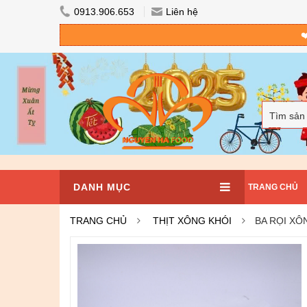
0913.906.653
Liên hệ
❤
Tìm sản
DANH MỤC
TRANG CHỦ
TRANG CHỦ
THỊT XÔNG KHÓI
BA RỌI XÔ