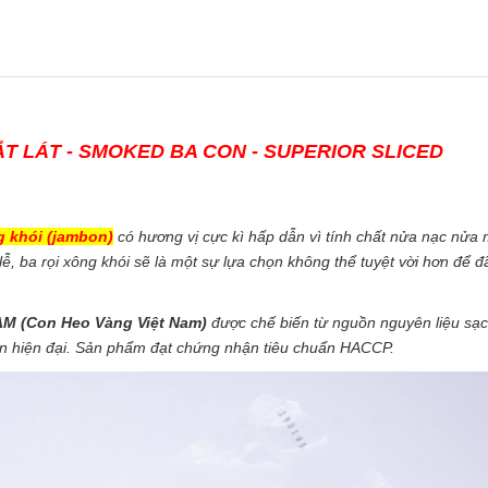
ẮT LÁT - SMOKED BA CON - SUPERIOR SLICED
ng khói (jambon)
có hương vị cực kì hấp dẫn vì tính chất nửa nạc nửa
ễ, ba rọi xông khói sẽ là một sự lựa chọn không thể tuyệt vời hơn để đ
M (Con Heo Vàng Việt Nam)
được chế biến từ nguồn nguyên liệu sạc
ín hiện đại. Sản phẩm đạt chứng nhận tiêu chuẩn HACCP.