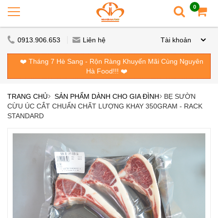
0
0913.906.653
Liên hệ
Tài khoản
❤️ Tháng 7 Hè Sang - Rộn Ràng Khuyến Mãi Cùng Nguyên
Hà Food!!! ❤️
TRANG CHỦ
SẢN PHẨM DÀNH CHO GIA ĐÌNH
BẸ SƯỜN
CỪU ÚC CẮT CHUẨN CHẤT LƯỢNG KHAY 350GRAM - RACK
STANDARD