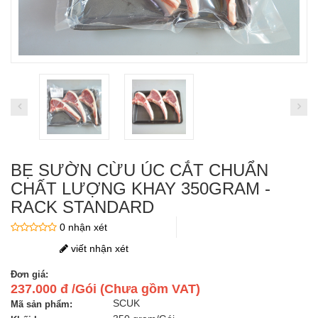
BẸ SƯỜN CỪU ÚC CẮT CHUẨN
CHẤT LƯỢNG KHAY 350GRAM -
RACK STANDARD
0 nhận xét
viết nhận xét
Đơn giá:
237.000 đ /Gói (Chưa gồm VAT)
SCUK
Mã sản phẩm: