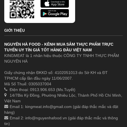
GIỚI THIỆU
NGUYÊN HÀ FOOD - KÊNH MUA SẮM THỰC PHẨM TRỰC
TUYẾN UY TÍN GIÁ TỐT HÀNG ĐẦU VIỆT NAM
KINGMEAT là 1 nhãn hiệu thuộc CÔNG TY TNHH THỰC PHẨM
NGUYÊN HÀ
Giấy chứng nhận ĐKKD số: 4102051013 do Sở KH và ĐT
TPHCM cấp lần đầu ngày 11/06/2007.
Mã Số Thuế: 0305037004
Điện thoại: 0913.906.653 (Ms.Tuyết)
14/7Bis Kỳ Đồng, Phường Nhiêu Lộc, Thành Phố Hồ Chí Minh,
Việt Nam
Email 1:
kingmeat.info@gmail.com
(giải đáp thắc mắc và đặt
hàng)
Email 2:
info@nguyenhafood.vn
(giải đáp thắc mắc và thông
tin)