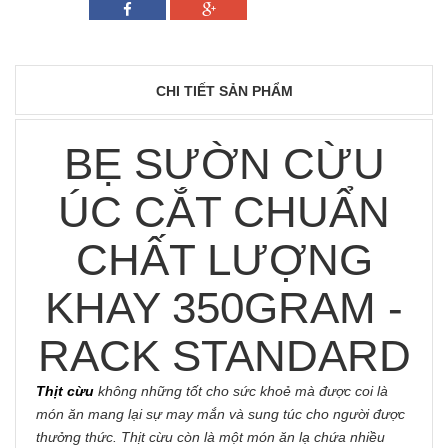
CHI TIẾT SẢN PHẨM
BẸ SƯỜN CỪU
ÚC CẮT CHUẨN
CHẤT LƯỢNG
KHAY 350GRAM -
RACK STANDARD
Thịt cừu
không những tốt cho sức khoẻ mà được coi là
món ăn mang lại sự may mắn và sung túc cho người được
thưởng thức. Thịt cừu còn là một món ăn lạ chứa nhiều