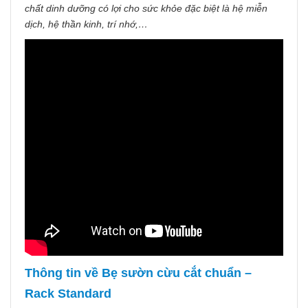
chất dinh dưỡng có lợi cho sức khỏe đặc biệt là hệ miễn
dịch, hệ thần kinh, trí nhớ,…
Thông tin về Bẹ sườn cừu cắt chuẩn –
Rack Standard