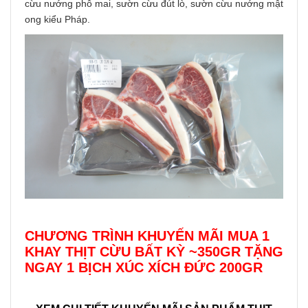
cừu nướng phô mai, sườn cừu đút lò, sườn cừu nướng mật
ong kiểu Pháp.
CHƯƠNG TRÌNH KHUYẾN MÃI MUA 1
KHAY THỊT CỪU BẤT KỲ ~350GR TẶNG
NGAY 1 BỊCH XÚC XÍCH ĐỨC 200GR