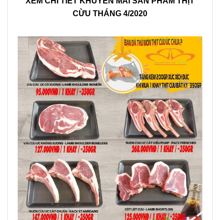
XEM
CHI TIẾT KHUYẾN MÃI SẢN PHẨM THỊT
CỪU THÁNG 4/2020