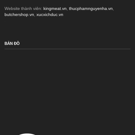
Website thành viên:
kingmeat.vn
,
thucphamnguyenha.vn
,
butchershop.vn
,
xucxichduc.vn
.
BẢN ĐỒ