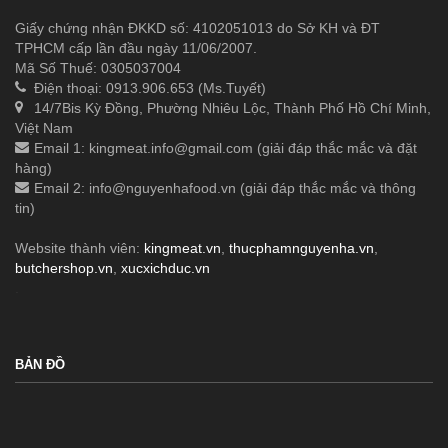
Giấy chứng nhận ĐKKD số: 4102051013 do Sở KH và ĐT
TPHCM cấp lần đầu ngày 11/06/2007.
Mã Số Thuế: 0305037004
Điện thoại: 0913.906.653 (Ms.Tuyết)
14/7Bis Kỳ Đồng, Phường Nhiêu Lộc, Thành Phố Hồ Chí Minh,
Việt Nam
Email 1:
kingmeat.info@gmail.com
(giải đáp thắc mắc và đặt
hàng)
Email 2:
info@nguyenhafood.vn
(giải đáp thắc mắc và thông
tin)
Website thành viên:
kingmeat.vn
,
thucphamnguyenha.vn
,
butchershop.vn
,
xucxichduc.vn
.
BẢN ĐỒ