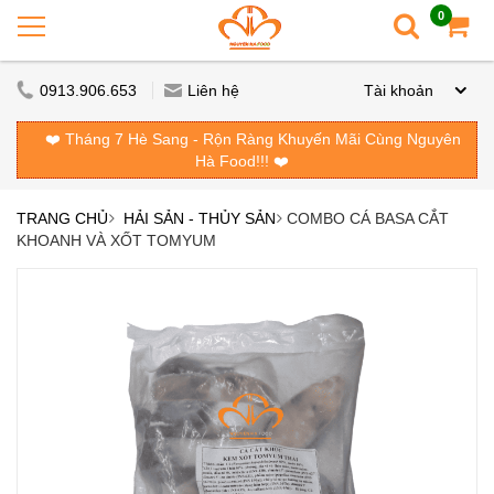
0
0913.906.653
Liên hệ
Tài khoản
❤️ Tháng 7 Hè Sang - Rộn Ràng Khuyến Mãi Cùng Nguyên
Hà Food!!! ❤️
TRANG CHỦ
HẢI SẢN - THỦY SẢN
COMBO CÁ BASA CẮT
KHOANH VÀ XỐT TOMYUM