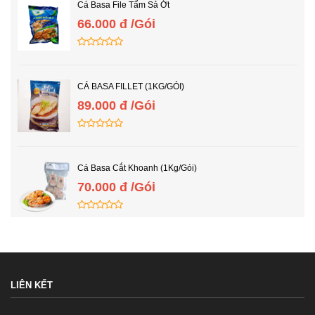
Cá Basa File Tẩm Sả Ớt
66.000 đ /Gói
CÁ BASA FILLET (1KG/GÓI)
89.000 đ /Gói
Cá Basa Cắt Khoanh (1Kg/Gói)
70.000 đ /Gói
LIÊN KẾT