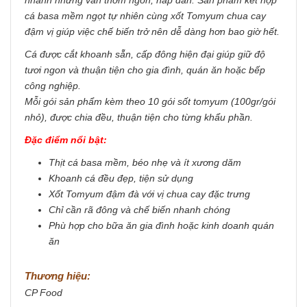
cá basa mềm ngọt tự nhiên cùng xốt Tomyum chua cay
đậm vị giúp việc chế biến trở nên dễ dàng hơn bao giờ hết.
Cá được cắt khoanh sẵn, cấp đông hiện đại giúp giữ độ
tươi ngon và thuận tiện cho gia đình, quán ăn hoặc bếp
công nghiệp.
Mỗi gói sản phẩm kèm theo 10 gói sốt tomyum (100gr/gói
nhỏ), được chia đều, thuận tiện cho từng khẩu phần.
Đặc điểm nổi bật:
Thịt cá basa mềm, béo nhẹ và ít xương dăm
Khoanh cá đều đẹp, tiện sử dụng
Xốt Tomyum đậm đà với vị chua cay đặc trưng
Chỉ cần rã đông và chế biến nhanh chóng
Phù hợp cho bữa ăn gia đình hoặc kinh doanh quán
ăn
Thương hiệu:
CP Food