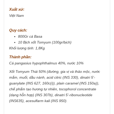
Xuất xứ:
Việt Nam
Quy cách:
800Gr cá Basa
10 Bịch xốt Tomyum (100gr/bịch)
Khối lượng tịnh: 1,8Kg
Thành phần:
Cá pangasius hypophthalmus 40%, nước 10%
Xốt Tomyum Thái 50% (đường, gia vị và thảo mộc, nước
mắm, muối, dầu nành, acid citric (INS 330), dinatri 5'-
guanylate (INS 627, 160c(i)), plain caramel (INS 150a)),
chế phẩm tạo hương tự nhiên, tocophorol concentrate
(dạng hỗn hợp) (INS 307b), dinatri 5'-ribonucleotide
(INS635), acesulfarm kali (INS 950).