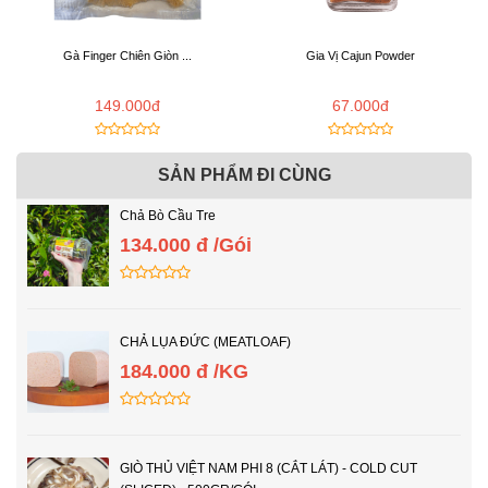
Gà Finger Chiên Giòn ...
Gia Vị Cajun Powder
149.000đ
67.000đ
SẢN PHẨM ĐI CÙNG
Chả Bò Cầu Tre
134.000 đ /Gói
CHẢ LỤA ĐỨC (MEATLOAF)
184.000 đ /KG
GIÒ THỦ VIỆT NAM PHI 8 (CẮT LÁT) - COLD CUT