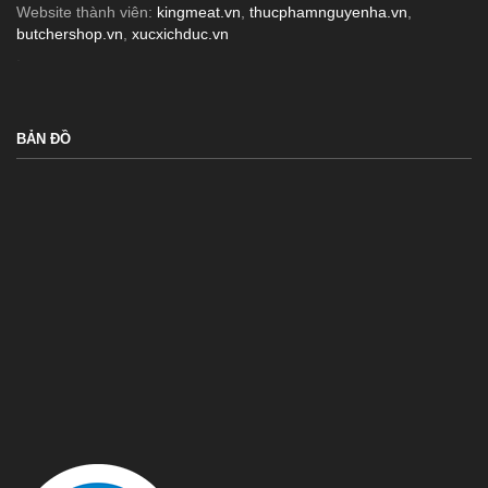
Website thành viên:
kingmeat.vn
,
thucphamnguyenha.vn
,
butchershop.vn
,
xucxichduc.vn
.
BẢN ĐỒ