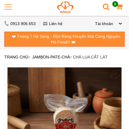
0
0913.906.653
Liên hệ
Tài khoản
❤️ Tháng 7 Hè Sang - Rộn Ràng Khuyến Mãi Cùng Nguyên
Hà Food!!! ❤️
TRANG CHỦ
JAMBON-PATE-CHẢ
CHẢ LỤA CẮT LÁT