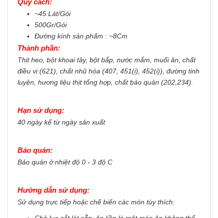
Quy cách:
~45 Lát/Gói
500Gr/Gói
Đường kính sản phẩm : ~8Cm
Thành phần:
Thịt heo, bột khoai tây, bột bắp, nước mắm, muối ăn, chất
điều vị (621), chất nhũ hóa (407, 451(i), 452(i)), đường tinh
luyện, hương liệu thịt tổng hợp, chất bảo quản (202,234).
Hạn sử dụng:
40 ngày kể từ ngày sản xuất
Bảo quản:
Bảo quản ở nhiệt độ 0 - 3 độ C
Hướng dẫn sử dụng:
Sử dụng trực tiếp hoặc chế biến các món tùy thích:
Chả lụa cắt lát sẵn, ăn liền là một món ăn không thể