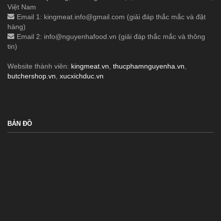
Việt Nam
Email 1:
kingmeat.info@gmail.com
(giải đáp thắc mắc và đặt
hàng)
Email 2:
info@nguyenhafood.vn
(giải đáp thắc mắc và thông
tin)
Website thành viên:
kingmeat.vn
,
thucphamnguyenha.vn
,
butchershop.vn
,
xucxichduc.vn
.
BẢN ĐỒ