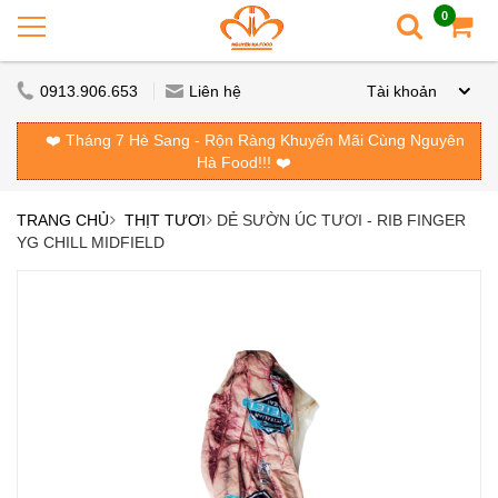
0
0913.906.653
Liên hệ
Tài khoản
❤️ Tháng 7 Hè Sang - Rộn Ràng Khuyến Mãi Cùng Nguyên
Hà Food!!! ❤️
TRANG CHỦ
THỊT TƯƠI
DẺ SƯỜN ÚC TƯƠI - RIB FINGER
YG CHILL MIDFIELD