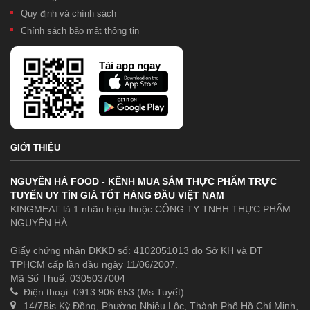
Quy định và chính sách
Chính sách bảo mật thông tin
Tải app ngay
GIỚI THIỆU
NGUYÊN HÀ FOOD - KÊNH MUA SẮM THỰC PHẨM TRỰC
TUYẾN UY TÍN GIÁ TỐT HÀNG ĐẦU VIỆT NAM
KINGMEAT là 1 nhãn hiệu thuộc CÔNG TY TNHH THỰC PHẨM
NGUYÊN HÀ
Giấy chứng nhận ĐKKD số: 4102051013 do Sở KH và ĐT
TPHCM cấp lần đầu ngày 11/06/2007.
Mã Số Thuế: 0305037004
Điện thoại: 0913.906.653 (Ms.Tuyết)
14/7Bis Kỳ Đồng, Phường Nhiêu Lộc, Thành Phố Hồ Chí Minh,