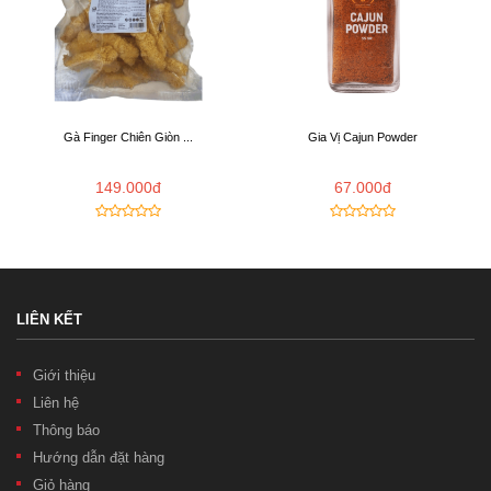
Gà Finger Chiên Giòn ...
Gia Vị Cajun Powder
149.000đ
67.000đ
LIÊN KẾT
Giới thiệu
Liên hệ
Thông báo
Hướng dẫn đặt hàng
Giỏ hàng