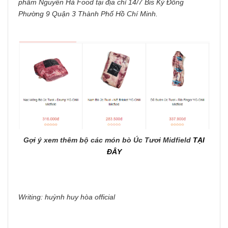
phẩm Nguyên Hà Food tại địa chỉ 14/7 Bis Kỳ Đồng
Phường 9 Quận 3 Thành Phố Hồ Chí Minh.
Gợi ý xem thêm bộ các món bò Úc Tươi Midfield
TẠI
ĐÂY
Writing: huỳnh huy hòa official