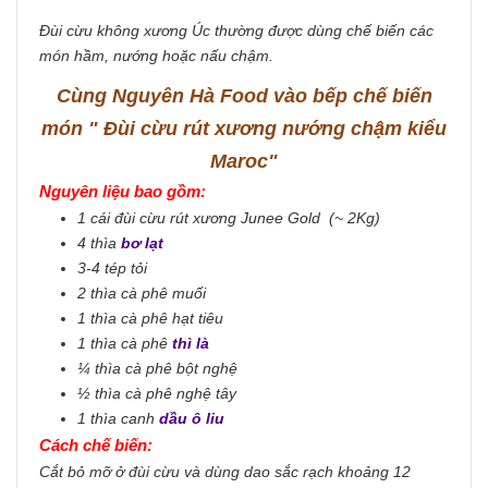
Đùi cừu không xương Úc thường được dùng chế biến các
món hầm, nướng hoặc nấu chậm.
Cùng Nguyên Hà Food vào bếp chế biến
món " Đùi cừu rút xương nướng chậm kiểu
Maroc"
Nguyên liệu bao gồm:
1 cái đùi cừu rút xương Junee Gold (~ 2Kg)
4 thìa
bơ lạt
3-4 tép tỏi
2 thìa cà phê muối
1 thìa cà phê hạt tiêu
1 thìa cà phê
thì là
¼ thìa cà phê bột nghệ
½ thìa cà phê nghệ tây
1 thìa canh
dầu ô liu
Cách chế biến:
Cắt bỏ mỡ ở đùi cừu và dùng dao sắc rạch khoảng 12