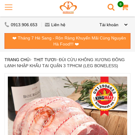
0
0913.906.653
Liên hệ
Tài khoản
❤️ Tháng 7 Hè Sang - Rộn Ràng Khuyến Mãi Cùng Nguyên
Hà Food!!! ❤️
TRANG CHỦ
THỊT TƯƠI
ĐÙI CỪU KHÔNG XƯƠNG ĐÔNG
LẠNH NHẬP KHẨU TẠI QUẬN 3 TPHCM (LEG BONELESS)