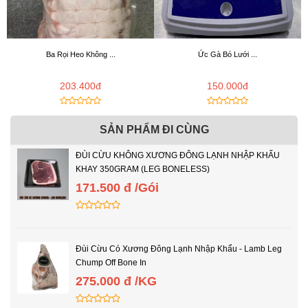
Ba Rọi Heo Không ...
Ức Gà Bó Lưới ...
203.400đ
150.000đ
SẢN PHẨM ĐI CÙNG
ĐÙI CỪU KHÔNG XƯƠNG ĐÔNG LẠNH NHẬP KHẨU
KHAY 350GRAM (LEG BONELESS)
171.500 đ /Gói
Đùi Cừu Có Xương Đông Lạnh Nhập Khẩu - Lamb Leg
Chump Off Bone In
275.000 đ /KG