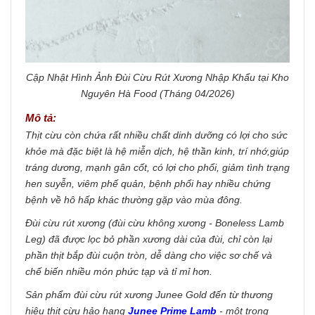
Cập Nhật Hình Ảnh Đùi Cừu Rút Xương Nhập Khẩu tại Kho
Nguyên Hà Food (Tháng 04/2026)
Mô tả:
Thịt cừu còn chứa rất nhiều chất dinh dưỡng có lợi cho sức
khỏe mà đặc biệt là hệ miễn dịch, hệ thần kinh, trí nhớ,giúp
tráng dương, mạnh gân cốt, có lợi cho phổi, giảm tình trạng
hen suyễn, viêm phế quản, bệnh phổi hay nhiều chứng
bệnh về hô hấp khác thường gặp vào mùa đông.
Đùi cừu rút xương (đùi cừu không xương - Boneless Lamb
Leg) đã được lọc bỏ phần xương dài của đùi, chỉ còn lại
phần thịt bắp đùi cuộn tròn, dễ dàng cho việc sơ chế và
chế biến nhiều món phức tạp và tỉ mỉ hơn.
Sản phẩm đùi cừu rút xương Junee Gold đến từ thương
hiệu thịt cừu hảo hạng
Junee Prime Lamb
- một trong