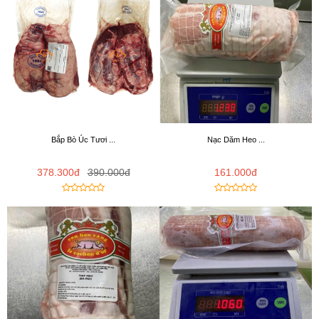
Bắp Bò Úc Tươi ...
Nạc Dăm Heo ...
378.300đ
390.000đ
161.000đ