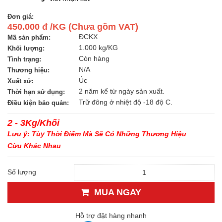
Đơn giá:
450.000 đ /KG (Chưa gồm VAT)
ĐCKX
Mã sản phẩm:
1.000 kg/KG
Khối lượng:
Còn hàng
Tình trạng:
N/A
Thương hiệu:
Úc
Xuất xứ:
2 năm kể từ ngày sản xuất.
Thời hạn sử dụng:
Trữ đông ở nhiệt độ -18 độ C.
Điều kiện bảo quản:
2 - 3Kg/Khối
Lưu ý: Tùy Thời Điểm Mà Sẽ Có Những Thương Hiệu
Cừu Khác Nhau
Số lượng
MUA NGAY
Hỗ trợ đặt hàng nhanh