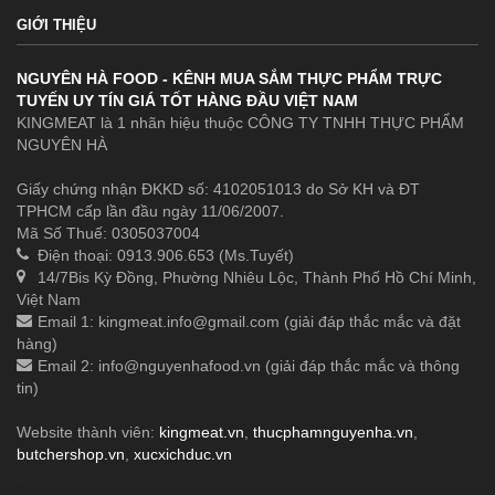
GIỚI THIỆU
NGUYÊN HÀ FOOD - KÊNH MUA SẮM THỰC PHẨM TRỰC
TUYẾN UY TÍN GIÁ TỐT HÀNG ĐẦU VIỆT NAM
KINGMEAT là 1 nhãn hiệu thuộc CÔNG TY TNHH THỰC PHẨM
NGUYÊN HÀ
Giấy chứng nhận ĐKKD số: 4102051013 do Sở KH và ĐT
TPHCM cấp lần đầu ngày 11/06/2007.
Mã Số Thuế: 0305037004
Điện thoại: 0913.906.653 (Ms.Tuyết)
14/7Bis Kỳ Đồng, Phường Nhiêu Lộc, Thành Phố Hồ Chí Minh,
Việt Nam
Email 1:
kingmeat.info@gmail.com
(giải đáp thắc mắc và đặt
hàng)
Email 2:
info@nguyenhafood.vn
(giải đáp thắc mắc và thông
tin)
Website thành viên:
kingmeat.vn
,
thucphamnguyenha.vn
,
butchershop.vn
,
xucxichduc.vn
.