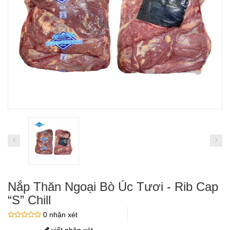
Nắp Thăn Ngoại Bò Úc Tươi - Rib Cap
“S” Chill
0 nhận xét
viết nhận xét