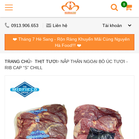
0
0913.906.653
Liên hệ
Tài khoản
❤️ Tháng 7 Hè Sang - Rộn Ràng Khuyến Mãi Cùng Nguyên
Hà Food!!! ❤️
TRANG CHỦ
THỊT TƯƠI
NẮP THĂN NGOẠI BÒ ÚC TƯƠI -
RIB CAP “S” CHILL