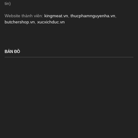
tin)
Website thành viên:
kingmeat.vn
,
thucphamnguyenha.vn
,
butchershop.vn
,
xucxichduc.vn
.
BẢN ĐỒ