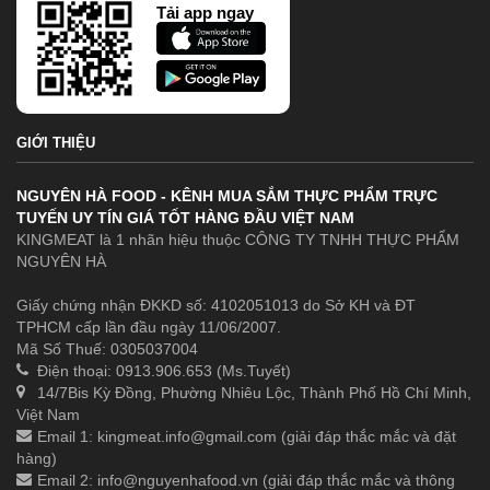
Tải app ngay
GIỚI THIỆU
NGUYÊN HÀ FOOD - KÊNH MUA SẮM THỰC PHẨM TRỰC
TUYẾN UY TÍN GIÁ TỐT HÀNG ĐẦU VIỆT NAM
KINGMEAT là 1 nhãn hiệu thuộc CÔNG TY TNHH THỰC PHẨM
NGUYÊN HÀ
Giấy chứng nhận ĐKKD số: 4102051013 do Sở KH và ĐT
TPHCM cấp lần đầu ngày 11/06/2007.
Mã Số Thuế: 0305037004
Điện thoại: 0913.906.653 (Ms.Tuyết)
14/7Bis Kỳ Đồng, Phường Nhiêu Lộc, Thành Phố Hồ Chí Minh,
Việt Nam
Email 1:
kingmeat.info@gmail.com
(giải đáp thắc mắc và đặt
hàng)
Email 2:
info@nguyenhafood.vn
(giải đáp thắc mắc và thông