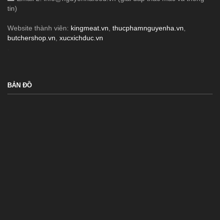
tin)
Website thành viên:
kingmeat.vn
,
thucphamnguyenha.vn
,
butchershop.vn
,
xucxichduc.vn
.
BẢN ĐỒ