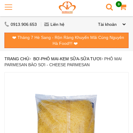
0
0913.906.653
Liên hệ
Tài khoản
❤️ Tháng 7 Hè Sang - Rộn Ràng Khuyến Mãi Cùng Nguyên
Hà Food!!! ❤️
TRANG CHỦ
BƠ-PHÔ MAI-KEM SỮA-SỮA TƯƠI
PHÔ MAI
PARMESAN BÀO SỢI - CHEESE PARMESAN