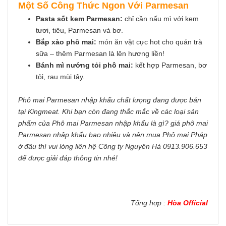
Một Số Công Thức Ngon Với Parmesan
Pasta sốt kem Parmesan:
chỉ cần nấu mì với kem
tươi, tiêu, Parmesan và bơ.
Bắp xào phô mai:
món ăn vặt cực hot cho quán trà
sữa – thêm Parmesan là lên hương liền!
Bánh mì nướng tỏi phô mai:
kết hợp Parmesan, bơ
tỏi, rau mùi tây.
Phô mai Parmesan nhập khẩu chất lượng đang được bán
tại Kingmeat. Khi bạn còn đang thắc mắc về các loại sản
phẩm của Phô mai Parmesan nhập khẩu là gì? giá phô mai
Parmesan nhập khẩu bao nhiêu và nên mua Phô mai Pháp
ở đâu thì vui lòng liên hệ Công ty Nguyên Hà 0913.906.653
để được giải đáp thông tin nhé!
Tổng hợp :
Hòa Official