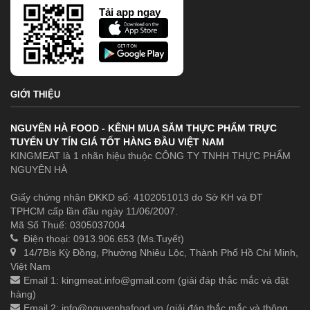
Tải app ngay
GIỚI THIỆU
NGUYÊN HÀ FOOD - KÊNH MUA SẮM THỰC PHẨM TRỰC
TUYẾN UY TÍN GIÁ TỐT HÀNG ĐẦU VIỆT NAM
KINGMEAT là 1 nhãn hiệu thuộc CÔNG TY TNHH THỰC PHẨM
NGUYÊN HÀ
Giấy chứng nhận ĐKKD số: 4102051013 do Sở KH và ĐT
TPHCM cấp lần đầu ngày 11/06/2007.
Mã Số Thuế: 0305037004
Điện thoại: 0913.906.653 (Ms.Tuyết)
14/7Bis Kỳ Đồng, Phường Nhiêu Lộc, Thành Phố Hồ Chí Minh,
Việt Nam
Email 1:
kingmeat.info@gmail.com
(giải đáp thắc mắc và đặt
hàng)
Email 2:
info@nguyenhafood.vn
(giải đáp thắc mắc và thông