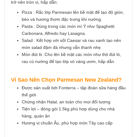
trở nên tròn vị, hấp dẫn:
Pizza : Rắc lớp Parmesan lên bề mặt để tạo độ giòn,
béo và hương thơm đặc trưng khi nướng.
Pasta : Dùng trong các món mì Ý như Spaghetti
Carbonara, Alfredo hay Lasagna.
Salad : Kết hợp với sốt Caesar và rau xanh tạo nên
món salad đậm đà nhưng vẫn thanh nhẹ.
Món đút lò :Cho lên bề mặt các món như thịt đút lò,
rau củ nướng để tạo lớp vỏ vàng ươm, hấp dẫn.
Vì Sao Nên Chọn Parmesan New Zealand?
Được sản xuất bởi Fonterra – tập đoàn sữa hàng đầu
thế giới
Chứng nhận Halal, an toàn cho mọi đối tượng
Tiện lợi – đóng gói 1.5kg phù hợp dùng cho nhà
hàng, quán ăn
Hương vị chuẩn Âu, phù hợp món Tây cao cấp