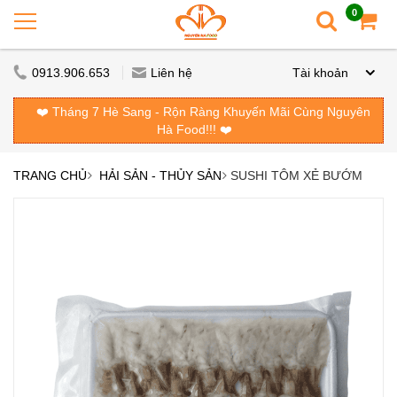
0
0913.906.653
Liên hệ
Tài khoản
❤️ Tháng 7 Hè Sang - Rộn Ràng Khuyến Mãi Cùng Nguyên
Hà Food!!! ❤️
TRANG CHỦ
HẢI SẢN - THỦY SẢN
SUSHI TÔM XẺ BƯỚM