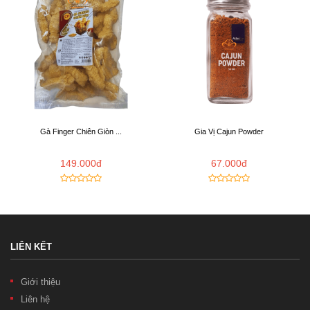
Gà Finger Chiên Giòn ...
Gia Vị Cajun Powder
149.000đ
67.000đ
LIÊN KẾT
Giới thiệu
Liên hệ