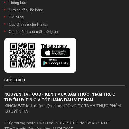
Thông báo
Hướng dẫn đặt hàng
Giỏ hàng
Quy định và chính sách
Chính sách bảo mật thông tin
Tải app ngay
GIỚI THIỆU
NGUYÊN HÀ FOOD - KÊNH MUA SẮM THỰC PHẨM TRỰC
TUYẾN UY TÍN GIÁ TỐT HÀNG ĐẦU VIỆT NAM
KINGMEAT là 1 nhãn hiệu thuộc CÔNG TY TNHH THỰC PHẨM
NGUYÊN HÀ
Giấy chứng nhận ĐKKD số: 4102051013 do Sở KH và ĐT
TPHCM cấp lần đầu ngày 11/06/2007.