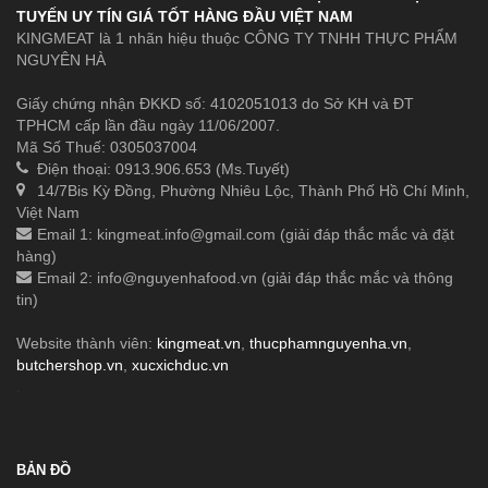
TUYẾN UY TÍN GIÁ TỐT HÀNG ĐẦU VIỆT NAM
KINGMEAT là 1 nhãn hiệu thuộc CÔNG TY TNHH THỰC PHẨM
NGUYÊN HÀ
Giấy chứng nhận ĐKKD số: 4102051013 do Sở KH và ĐT
TPHCM cấp lần đầu ngày 11/06/2007.
Mã Số Thuế: 0305037004
Điện thoại: 0913.906.653 (Ms.Tuyết)
14/7Bis Kỳ Đồng, Phường Nhiêu Lộc, Thành Phố Hồ Chí Minh,
Việt Nam
Email 1:
kingmeat.info@gmail.com
(giải đáp thắc mắc và đặt
hàng)
Email 2:
info@nguyenhafood.vn
(giải đáp thắc mắc và thông
tin)
Website thành viên:
kingmeat.vn
,
thucphamnguyenha.vn
,
butchershop.vn
,
xucxichduc.vn
.
BẢN ĐỒ