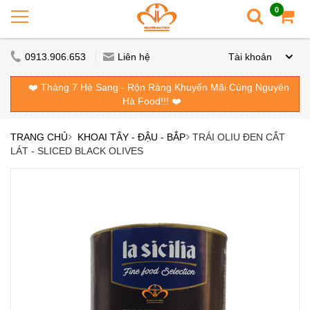
0
0913.906.653
Liên hệ
Tài khoản
❤️ Tháng 7 Hè Sang - Rộn Ràng Khuyến Mãi Cùng Nguyên
Hà Food!!! ❤️
TRANG CHỦ
KHOAI TÂY - ĐẬU - BẮP
TRÁI OLIU ĐEN CẮT
LÁT - SLICED BLACK OLIVES