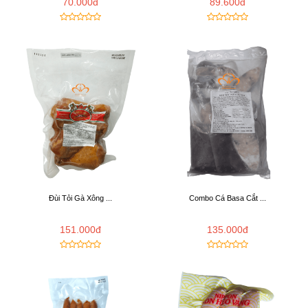
70.000đ
89.600đ
Đùi Tỏi Gà Xông ...
Combo Cá Basa Cắt ...
151.000đ
135.000đ