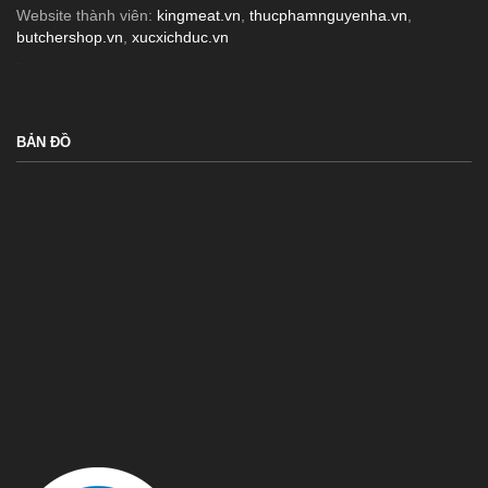
Website thành viên:
kingmeat.vn
,
thucphamnguyenha.vn
,
butchershop.vn
,
xucxichduc.vn
.
BẢN ĐỒ