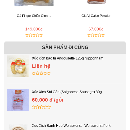
Gà Finger Chiên Giòn ...
Gia Vị Cajun Powder
149.000đ
67.000đ
SẢN PHẨM ĐI CÙNG
Xúc xích bao tử Andouilette 125g Nipponham
Liên hệ
Xúc Xích Sài Gòn (Saigonese Sausage) 80g
60.000 đ /gói
Xúc Xích Bành Heo Weisswurst - Weisswurst Pork