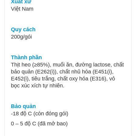
Xuất xứ
Việt Nam
Quy cách
200g/gói
Thành phần
Thịt heo (≥85%), muối ăn, đường lactose, chất
bảo quản (E262(i)), chất nhũ hóa (E451(i),
E452(i), tiêu trắng, chất oxy hóa (E316), vỏ
bọc xúc xích tự nhiên.
Bảo quản
-18 độ C (còn đóng gói)
0 – 5 độ C (đã mở bao)