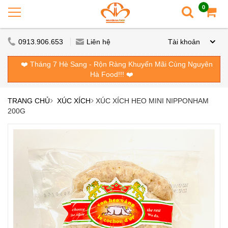
0
0913.906.653
Liên hệ
Tài khoản
❤️ Tháng 7 Hè Sang - Rộn Ràng Khuyến Mãi Cùng Nguyên
Hà Food!!! ❤️
TRANG CHỦ
XÚC XÍCH
XÚC XÍCH HEO MINI NIPPONHAM
200G