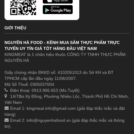
GIỚI THIỆU
NGUYÊN HÀ FOOD - KÊNH MUA SẮM THỰC PHẨM TRỰC
TUYẾN UY TÍN GIÁ TỐT HÀNG ĐẦU VIỆT NAM
KINGMEAT là 1 nhãn hiệu thuộc CÔNG TY TNHH THỰC PHẨM
NGUYÊN HÀ
Giấy chứng nhận ĐKKD số: 4102051013 do Sở KH và ĐT
TPHCM cấp lần đầu ngày 11/06/2007.
Mã Số Thuế: 0305037004
Điện thoại: 0913.906.653 (Ms.Tuyết)
14/7Bis Kỳ Đồng, Phường Nhiêu Lộc, Thành Phố Hồ Chí Minh,
Việt Nam
Email 1:
kingmeat.info@gmail.com
(giải đáp thắc mắc và đặt
hàng)
Email 2:
info@nguyenhafood.vn
(giải đáp thắc mắc và thông
tin)