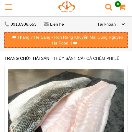
0
0913.906.653
Liên hệ
Tài khoản
❤️ Tháng 7 Hè Sang - Rộn Ràng Khuyến Mãi Cùng Nguyên
Hà Food!!! ❤️
TRANG CHỦ
HẢI SẢN - THỦY SẢN
CÁ
CÁ CHẼM PHI LÊ