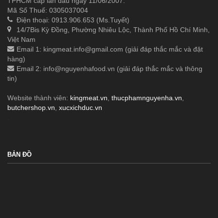
TPHCM cấp lần đầu ngày 11/06/2007.
Mã Số Thuế: 0305037004
Điện thoại: 0913.906.653 (Ms.Tuyết)
14/7Bis Kỳ Đồng, Phường Nhiêu Lộc, Thành Phố Hồ Chí Minh,
Việt Nam
Email 1:
kingmeat.info@gmail.com
(giải đáp thắc mắc và đặt
hàng)
Email 2:
info@nguyenhafood.vn
(giải đáp thắc mắc và thông
tin)
Website thành viên:
kingmeat.vn
,
thucphamnguyenha.vn
,
butchershop.vn
,
xucxichduc.vn
.
BẢN ĐỒ