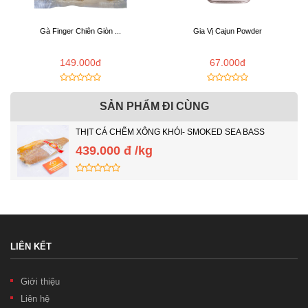
Gà Finger Chiên Giòn ...
Gia Vị Cajun Powder
149.000đ
67.000đ
SẢN PHẨM ĐI CÙNG
THỊT CÁ CHẼM XÔNG KHÓI- SMOKED SEA BASS
439.000 đ /kg
LIÊN KẾT
Giới thiệu
Liên hệ