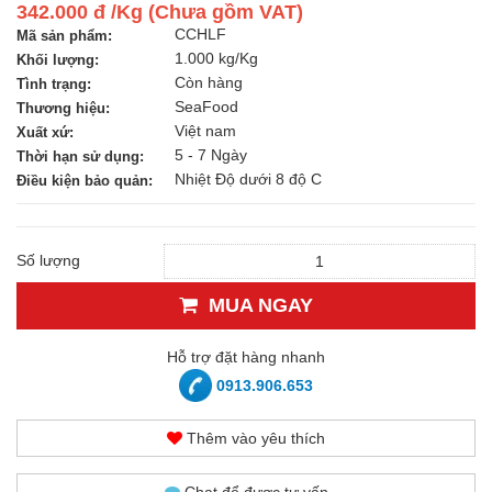
342.000 đ /Kg (Chưa gồm VAT)
CCHLF
Mã sản phẩm:
1.000 kg/Kg
Khối lượng:
Còn hàng
Tình trạng:
SeaFood
Thương hiệu:
Việt nam
Xuất xứ:
5 - 7 Ngày
Thời hạn sử dụng:
Nhiệt Độ dưới 8 độ C
Điều kiện bảo quản:
Số lượng
MUA NGAY
Hỗ trợ đặt hàng nhanh
0913.906.653
Thêm vào yêu thích
Chat để được tư vấn