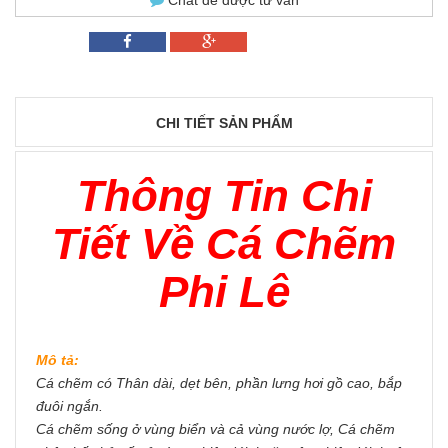
CHI TIẾT SẢN PHẨM
Thông Tin Chi
Tiết Về Cá Chẽm
Phi Lê
Mô tả:
Cá chẽm có Thân dài, dẹt bên, phần lưng hơi gồ cao, bắp
đuôi ngắn.
Cá chẽm sống ở vùng biển và cả vùng nước lợ, Cá chẽm