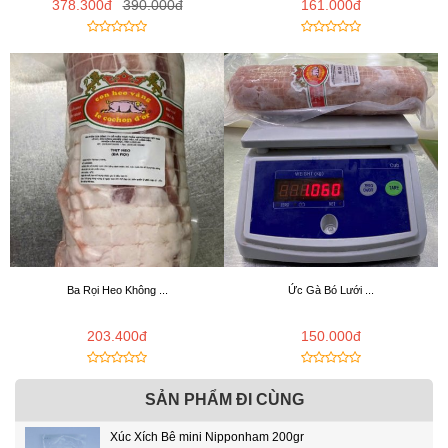
378.300đ
390.000đ
161.000đ
Ba Rọi Heo Không ...
Ức Gà Bó Lưới ...
203.400đ
150.000đ
SẢN PHẨM ĐI CÙNG
Xúc Xích Bê mini Nipponham 200gr