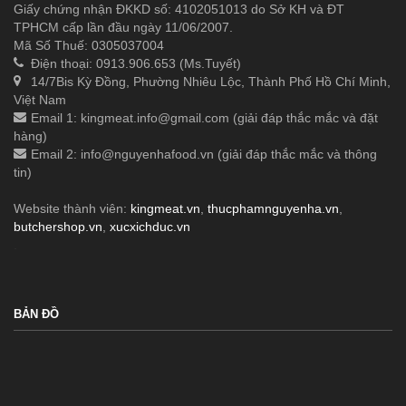
Giấy chứng nhận ĐKKD số: 4102051013 do Sở KH và ĐT
TPHCM cấp lần đầu ngày 11/06/2007.
Mã Số Thuế: 0305037004
Điện thoại: 0913.906.653 (Ms.Tuyết)
14/7Bis Kỳ Đồng, Phường Nhiêu Lộc, Thành Phố Hồ Chí Minh,
Việt Nam
Email 1:
kingmeat.info@gmail.com
(giải đáp thắc mắc và đặt
hàng)
Email 2:
info@nguyenhafood.vn
(giải đáp thắc mắc và thông
tin)
Website thành viên:
kingmeat.vn
,
thucphamnguyenha.vn
,
butchershop.vn
,
xucxichduc.vn
.
BẢN ĐỒ