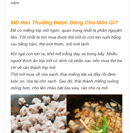
năm.
Mỡ Heo Thường Được Dùng Cho Món Gì?
Để có miếng tóp mỡ ngon, quan trọng nhất là phần nguyên
liệu. Tốt nhất là tìm mua được thịt mỡ từ con lợn nuôi bằng
rau bằng cám, thịt mới thơm, mỡ mới lành.
Khi ngả con lợn ra, khổ mỡ trắng dày và bóng bẩy. Nhiều
người thích ăn tóp mỡ có dính cả phần nạc nên mua thịt ba
chỉ về rán thành tóp mỡ.
Thịt mỡ mua về rửa sạch, thái miếng dài và dầy rồi đem
luộc sơ, rửa lại cho sạch. Sau đó, thái thành miếng vuông
mỏng hơn, cho lên chảo bật lửa vừa, rán cho ra mỡ.