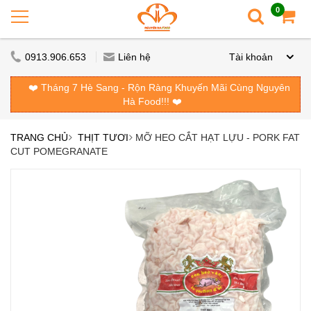
0
0913.906.653
Liên hệ
Tài khoản
❤️ Tháng 7 Hè Sang - Rộn Ràng Khuyến Mãi Cùng Nguyên
Hà Food!!! ❤️
TRANG CHỦ
THỊT TƯƠI
MỠ HEO CẮT HẠT LỰU - PORK FAT
CUT POMEGRANATE