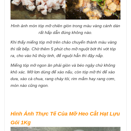
Hình ảnh món tóp mỡ chiên giòn trong màu vàng cánh dán
rất hấp dẫn đúng không nào.
Khi thấy miếng tóp mỡ trên chảo chuyển thành màu vàng
thì tắt bếp. Chờ thêm 5 phút cho mỡ nguột bớt thì vớt tóp
ra, cho vào hũ thủy tinh, để nguội hẳn thì đậy nắp.
Miếng tóp mỡ ngon ăn phải giòn và béo ngậy chứ không
khô xác. Mỡ lợn dùng để xào nấu, còn tóp mỡ thì để xào
dưa, xào cà chua, rang cháy tỏi, rim mắm hay rang cơm,
món nào cũng ngon.
Hình Ảnh Thực Tế Của Mỡ Heo Cắt Hạt Lựu
Gói 1Kg