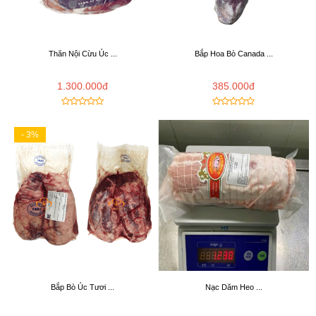
Thăn Nội Cừu Úc ...
Bắp Hoa Bò Canada ...
1.300.000đ
385.000đ
- 3%
Bắp Bò Úc Tươi ...
Nạc Dăm Heo ...