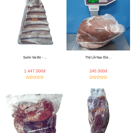
Sườn Vai Bò - ...
Thịt Lõi Nạc Đùi ...
1.447.000đ
245.000đ