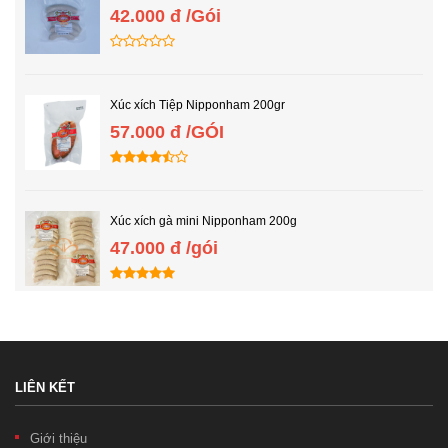
42.000 đ /Gói
Xúc xích Tiệp Nipponham 200gr
57.000 đ /GÓI
Xúc xích gà mini Nipponham 200g
47.000 đ /gói
LIÊN KẾT
Giới thiệu