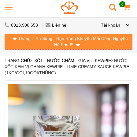
0
0913.906.653
Liên hệ
Tài khoản
❤️ Tháng 7 Hè Sang - Rộn Ràng Khuyến Mãi Cùng Nguyên
Hà Food!!! ❤️
TRANG CHỦ
XỐT - NƯỚC CHẤM - GIA VỊ
KEWPIE
NƯỚC
XỐT KEM VỊ CHANH KEWPIE - LIME CREAMY SAUCE KEWPIE
(1KG/GÓI,10GÓI/THÙNG)