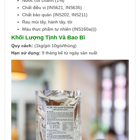
Nước cốt chanh (1%)
Chất điều vị (INS621, INS635)
Chất bảo quản (INS202, INS211)
Rau mùi tây, hành tây, tỏi
Màu thực phẩm tự nhiên (INS160a(i))
Khối Lượng Tịnh Và Bao Bì
Quy cách:
(1kg/gói 10gói/thùng)
Hạn sử dụng:
9 tháng kể từ ngày sản xuất