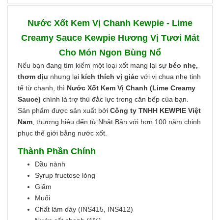
Nước Xốt Kem Vị Chanh Kewpie - Lime
Creamy Sauce Kewpie Hương Vị Tươi Mát
Cho Món Ngon Bùng Nổ
Nếu bạn đang tìm kiếm một loại xốt mang lại sự
béo nhẹ,
thơm dịu
nhưng lại
kích thích vị giác
với vị chua nhẹ tinh
tế từ chanh, thì
Nước Xốt Kem Vị Chanh (Lime Creamy
Sauce)
chính là trợ thủ đắc lực trong căn bếp của bạn.
Sản phẩm được sản xuất bởi
Công ty TNHH KEWPIE Việt
Nam
, thương hiệu đến từ Nhật Bản với hơn 100 năm chinh
phục thế giới bằng nước xốt.
Thành Phần Chính
Dầu nành
Syrup fructose lỏng
Giấm
Muối
Chất làm dày (INS415, INS412)