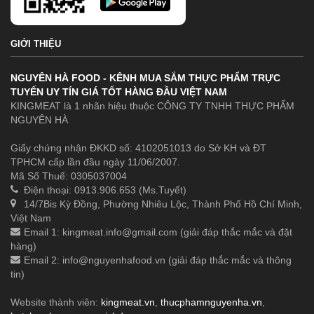
GIỚI THIỆU
NGUYÊN HÀ FOOD - KÊNH MUA SẮM THỰC PHẨM TRỰC
TUYẾN UY TÍN GIÁ TỐT HÀNG ĐẦU VIỆT NAM
KINGMEAT là 1 nhãn hiệu thuộc CÔNG TY TNHH THỰC PHẨM
NGUYÊN HÀ
Giấy chứng nhận ĐKKD số: 4102051013 do Sở KH và ĐT
TPHCM cấp lần đầu ngày 11/06/2007.
Mã Số Thuế: 0305037004
Điện thoại: 0913.906.653 (Ms.Tuyết)
14/7Bis Kỳ Đồng, Phường Nhiêu Lộc, Thành Phố Hồ Chí Minh,
Việt Nam
Email 1:
kingmeat.info@gmail.com
(giải đáp thắc mắc và đặt
hàng)
Email 2:
info@nguyenhafood.vn
(giải đáp thắc mắc và thông
tin)
Website thành viên:
kingmeat.vn
,
thucphamnguyenha.vn
,