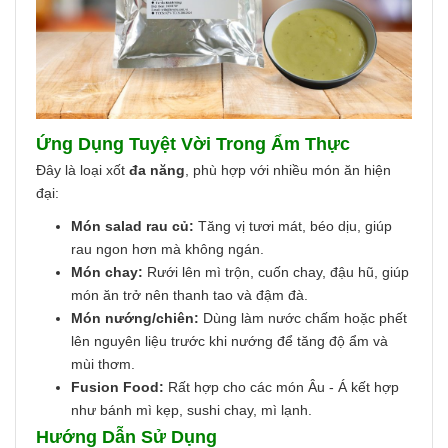
Ứng Dụng Tuyệt Vời Trong Ẩm Thực
Đây là loại xốt
đa năng
, phù hợp với nhiều món ăn hiện
đại:
Món salad rau củ:
Tăng vị tươi mát, béo dịu, giúp
rau ngon hơn mà không ngán.
Món chay:
Rưới lên mì trộn, cuốn chay, đậu hũ, giúp
món ăn trở nên thanh tao và đậm đà.
Món nướng/chiên:
Dùng làm nước chấm hoặc phết
lên nguyên liệu trước khi nướng để tăng độ ẩm và
mùi thơm.
Fusion Food:
Rất hợp cho các món Âu - Á kết hợp
như bánh mì kẹp, sushi chay, mì lạnh.
Hướng Dẫn Sử Dụng