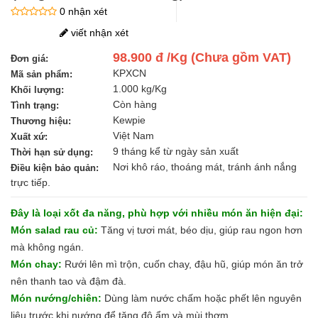
0 nhận xét
viết nhận xét
98.900 đ /Kg (Chưa gồm VAT)
Đơn giá:
KPXCN
Mã sản phẩm:
1.000 kg/Kg
Khối lượng:
Còn hàng
Tình trạng:
Kewpie
Thương hiệu:
Việt Nam
Xuất xứ:
9 tháng kể từ ngày sản xuất
Thời hạn sử dụng:
Nơi khô ráo, thoáng mát, tránh ánh nắng
Điều kiện bảo quản:
trực tiếp.
Đây là loại xốt đa năng, phù hợp với nhiều món ăn hiện đại:
Món salad rau củ:
Tăng vị tươi mát, béo dịu, giúp rau ngon hơn
mà không ngán.
Món chay:
Rưới lên mì trộn, cuốn chay, đậu hũ, giúp món ăn trở
nên thanh tao và đậm đà.
Món nướng/chiên:
Dùng làm nước chấm hoặc phết lên nguyên
liệu trước khi nướng để tăng độ ẩm và mùi thơm.