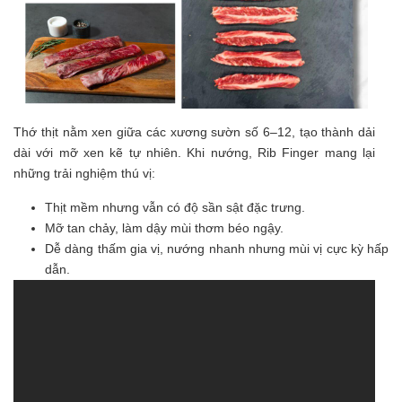
Thớ thịt nằm xen giữa các xương sườn số 6–12, tạo thành dải
dài với mỡ xen kẽ tự nhiên. Khi nướng, Rib Finger mang lại
những trải nghiệm thú vị:
Thịt mềm nhưng vẫn có độ sần sật đặc trưng.
Mỡ tan chảy, làm dậy mùi thơm béo ngậy.
Dễ dàng thấm gia vị, nướng nhanh nhưng mùi vị cực kỳ hấp
dẫn.