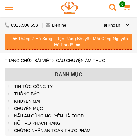
0
0913.906.653
Liên hệ
Tài khoản
❤️ Tháng 7 Hè Sang - Rộn Ràng Khuyến Mãi Cùng Nguyên
Hà Food!!! ❤️
TRANG CHỦ
BÀI VIẾT
CÂU CHUYỆN ẨM THỰC
DANH MỤC
TIN TỨC CÔNG TY
THÔNG BÁO
KHUYẾN MÃI
CHUYÊN MỤC
NẤU ĂN CÙNG NGUYÊN HÀ FOOD
HỖ TRỢ KHÁCH HÀNG
CHỨNG NHẬN AN TOÀN THỰC PHẨM