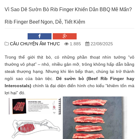
Vì Sao Dẽ Sườn Bò Rib Finger Khiến Dân BBQ Mê Mẩn?
Rib Finger Beef Ngon, Dễ, Tiết Kiệm
CÂU CHUYỆN ẨM THỰC
1.885
22/08/2025
Trong thế giới thịt bò, có những phần thoạt nhìn tưởng “vô
thưởng vô phạt” – nhỏ, nhiều gân mỡ, trông không hấp dẫn bằng
steak thượng hạng. Nhưng khi lên bếp than, chúng lại trở thành
ngôi sao của bàn tiệc.
Dẽ sườn bò (Beef Rib Finger hay
Intercostals)
chính là đại diện điển hình cho kiểu “khiêm tốn mà
lợi hại” đó.