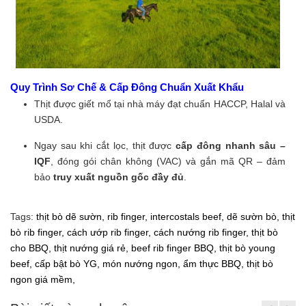
Quy Trình Sơ Chế & Cấp Đông Chuẩn Xuất Khẩu
Thịt được giết mổ tại nhà máy đạt chuẩn HACCP, Halal và
USDA.
Ngay sau khi cắt lọc, thịt được
cấp đông nhanh sâu –
IQF
, đóng gói chân không (VAC) và gắn mã QR – đảm
bảo
truy xuất nguồn gốc đầy đủ
.
Tags:
thịt bò dẽ sườn,
rib finger,
intercostals beef,
dẽ sườn bò,
thịt
bò rib finger,
cách ướp rib finger,
cách nướng rib finger,
thịt bò
cho BBQ,
thịt nướng giá rẻ,
beef rib finger BBQ,
thịt bò young
beef,
cấp bật bò YG,
món nướng ngon,
ẩm thực BBQ,
thịt bò
ngon giá mềm,