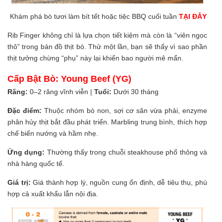
Khám phá bò tươi làm bít tết hoặc tiệc BBQ cuối tuần
TẠI ĐÂY
Rib Finger không chỉ là lựa chọn tiết kiệm mà còn là “viên ngọc
thô” trong bản đồ thịt bò. Thử một lần, bạn sẽ thấy vì sao phần
thịt tưởng chừng “phụ” này lại khiến bao người mê mẩn.
Cấp Bật Bò: Young Beef (YG)
Răng:
0–2 răng vĩnh viễn |
Tuổi:
Dưới 30 tháng
Đặc điểm:
Thuộc nhóm bò non, sợi cơ săn vừa phải, enzyme
phân hủy thịt bắt đầu phát triển. Marbling trung bình, thích hợp
chế biến nướng và hầm nhẹ.
Ứng dụng:
Thường thấy trong chuỗi steakhouse phổ thông và
nhà hàng quốc tế.
Giá trị:
Giá thành hợp lý, nguồn cung ổn định, dễ tiêu thụ, phù
hợp cả xuất khẩu lẫn nội địa.