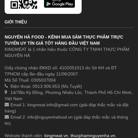
GIỚI THIỆU
NGUYÊN HÀ FOOD - KÊNH MUA SẮM THỰC PHẨM TRỰC
TUYẾN UY TÍN GIÁ TỐT HÀNG ĐẦU VIỆT NAM
KINGMEAT là 1 nhãn hiệu thuộc CÔNG TY TNHH THỰC PHẨM
NGUYÊN HÀ
Giấy chứng nhận ĐKKD số: 4102051013 do Sở KH và ĐT
TPHCM cấp lần đầu ngày 11/06/2007.
Mã Số Thuế: 0305037004
Điện thoại: 0913.906.653 (Ms.Tuyết)
14/7Bis Kỳ Đồng, Phường Nhiêu Lộc, Thành Phố Hồ Chí Minh,
Việt Nam
Email 1:
kingmeat.info@gmail.com
(giải đáp thắc mắc và đặt
hàng)
Email 2:
info@nguyenhafood.vn
(giải đáp thắc mắc và thông
tin)
Website thành viên:
kingmeat.vn
,
thucphamnguyenha.vn
,