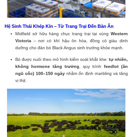
Hệ Sinh Thái Khép Kín – Từ Trang Trại Đến Bàn Ăn
Midfield sở hữu hàng chục trang trại tại vùng
Western
Victoria
– nơi có khí hậu ôn hòa, đồng cỏ giàu dinh
dưỡng cho đàn bò Black Angus sinh trưởng khỏe mạnh.
Bò được nuôi theo mô hình kiểm soát khắt khe:
tự nhiên,
không hormone tăng trưởng
, quy trình
feedlot (ăn
ngũ cốc) 100–150 ngày
nhằm ổn định marbling và tăng
vị thịt.