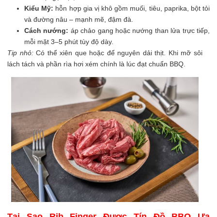
Kiểu Mỹ:
hỗn hợp gia vị khô gồm muối, tiêu, paprika, bột tỏi
và đường nâu – mạnh mẽ, đậm đà.
Cách nướng:
áp chảo gang hoặc nướng than lửa trực tiếp,
mỗi mặt 3–5 phút tùy độ dày.
Tip nhỏ:
Có thể xiên que hoặc để nguyên dải thịt. Khi mỡ sôi
lách tách và phần rìa hơi xém chính là lúc đạt chuẩn BBQ.
Tại Sao Rib Finger Được Tín Đồ BBQ Ưa