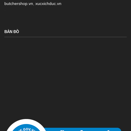
butchershop.vn
,
xucxichduc.vn
.
BẢN ĐỒ