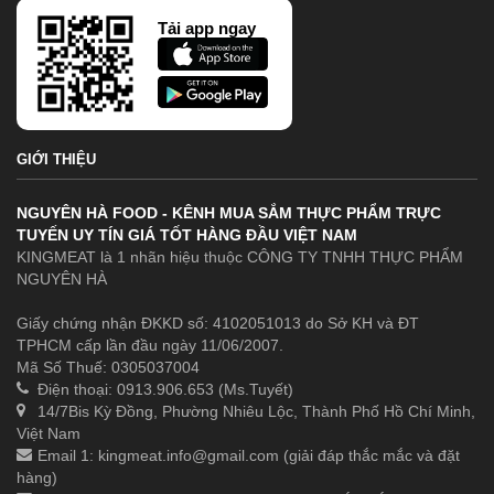
Tải app ngay
GIỚI THIỆU
NGUYÊN HÀ FOOD - KÊNH MUA SẮM THỰC PHẨM TRỰC
TUYẾN UY TÍN GIÁ TỐT HÀNG ĐẦU VIỆT NAM
KINGMEAT là 1 nhãn hiệu thuộc CÔNG TY TNHH THỰC PHẨM
NGUYÊN HÀ
Giấy chứng nhận ĐKKD số: 4102051013 do Sở KH và ĐT
TPHCM cấp lần đầu ngày 11/06/2007.
Mã Số Thuế: 0305037004
Điện thoại: 0913.906.653 (Ms.Tuyết)
14/7Bis Kỳ Đồng, Phường Nhiêu Lộc, Thành Phố Hồ Chí Minh,
Việt Nam
Email 1:
kingmeat.info@gmail.com
(giải đáp thắc mắc và đặt
hàng)