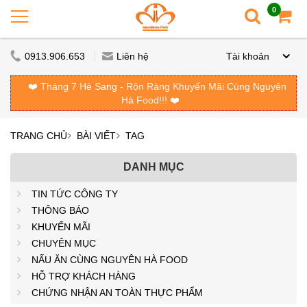
0
0913.906.653
Liên hệ
Tài khoản
❤️ Tháng 7 Hè Sang - Rộn Ràng Khuyến Mãi Cùng Nguyên
Hà Food!!! ❤️
TRANG CHỦ
BÀI VIẾT
TAG
DANH MỤC
TIN TỨC CÔNG TY
THÔNG BÁO
KHUYẾN MÃI
CHUYÊN MỤC
NẤU ĂN CÙNG NGUYÊN HÀ FOOD
HỖ TRỢ KHÁCH HÀNG
CHỨNG NHẬN AN TOÀN THỰC PHẨM