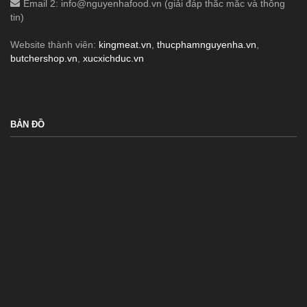
Email 2:
info@nguyenhafood.vn
(giải đáp thắc mắc và thông
tin)
Website thành viên:
kingmeat.vn
,
thucphamnguyenha.vn
,
butchershop.vn
,
xucxichduc.vn
.
BẢN ĐỒ