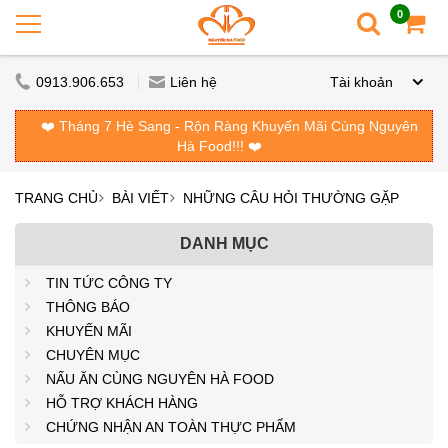
0
0913.906.653
Liên hệ
Tài khoản
❤️ Tháng 7 Hè Sang - Rộn Ràng Khuyến Mãi Cùng Nguyên
Hà Food!!! ❤️
TRANG CHỦ
BÀI VIẾT
NHỮNG CÂU HỎI THƯỜNG GẶP
DANH MỤC
TIN TỨC CÔNG TY
THÔNG BÁO
KHUYẾN MÃI
CHUYÊN MỤC
NẤU ĂN CÙNG NGUYÊN HÀ FOOD
HỖ TRỢ KHÁCH HÀNG
CHỨNG NHẬN AN TOÀN THỰC PHẨM