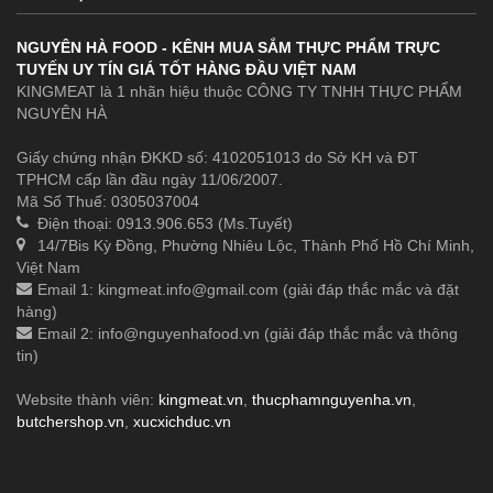
NGUYÊN HÀ FOOD - KÊNH MUA SẮM THỰC PHẨM TRỰC
TUYẾN UY TÍN GIÁ TỐT HÀNG ĐẦU VIỆT NAM
KINGMEAT là 1 nhãn hiệu thuộc CÔNG TY TNHH THỰC PHẨM
NGUYÊN HÀ
Giấy chứng nhận ĐKKD số: 4102051013 do Sở KH và ĐT
TPHCM cấp lần đầu ngày 11/06/2007.
Mã Số Thuế: 0305037004
Điện thoại: 0913.906.653 (Ms.Tuyết)
14/7Bis Kỳ Đồng, Phường Nhiêu Lộc, Thành Phố Hồ Chí Minh,
Việt Nam
Email 1:
kingmeat.info@gmail.com
(giải đáp thắc mắc và đặt
hàng)
Email 2:
info@nguyenhafood.vn
(giải đáp thắc mắc và thông
tin)
Website thành viên:
kingmeat.vn
,
thucphamnguyenha.vn
,
butchershop.vn
,
xucxichduc.vn
.