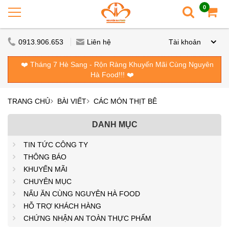
0
0913.906.653
Liên hệ
Tài khoản
❤️ Tháng 7 Hè Sang - Rộn Ràng Khuyến Mãi Cùng Nguyên
Hà Food!!! ❤️
TRANG CHỦ
BÀI VIẾT
CÁC MÓN THỊT BÊ
DANH MỤC
TIN TỨC CÔNG TY
THÔNG BÁO
KHUYẾN MÃI
CHUYÊN MỤC
NẤU ĂN CÙNG NGUYÊN HÀ FOOD
HỖ TRỢ KHÁCH HÀNG
CHỨNG NHẬN AN TOÀN THỰC PHẨM