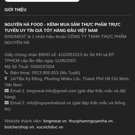
GIỚI THIỆU
NGUYÊN HÀ FOOD - KÊNH MUA SẮM THỰC PHẨM TRỰC
TUYẾN UY TÍN GIÁ TỐT HÀNG ĐẦU VIỆT NAM
KINGMEAT là 1 nhãn hiệu thuộc CÔNG TY TNHH THỰC PHẨM
NGUYÊN HÀ
Giấy chứng nhận ĐKKD số: 4102051013 do Sở KH và ĐT
TPHCM cấp lần đầu ngày 11/06/2007.
Mã Số Thuế: 0305037004
Điện thoại: 0913.906.653 (Ms.Tuyết)
14/7Bis Kỳ Đồng, Phường Nhiêu Lộc, Thành Phố Hồ Chí Minh,
Việt Nam
Email 1:
kingmeat.info@gmail.com
(giải đáp thắc mắc và đặt
hàng)
Email 2:
info@nguyenhafood.vn
(giải đáp thắc mắc và thông
tin)
Website thành viên:
kingmeat.vn
,
thucphamnguyenha.vn
,
butchershop.vn
,
xucxichduc.vn
.