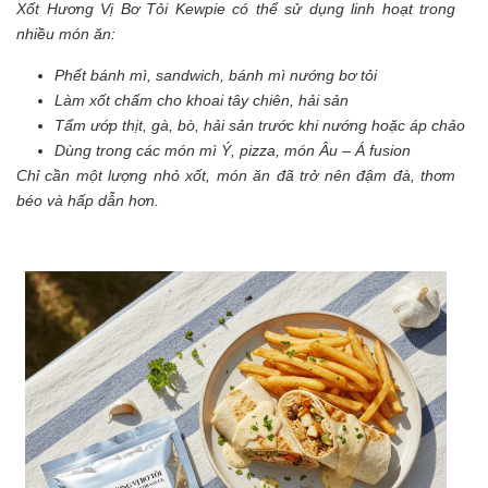
Xốt Hương Vị Bơ Tỏi Kewpie có thể sử dụng linh hoạt trong
nhiều món ăn:
Phết bánh mì, sandwich, bánh mì nướng bơ tỏi
Làm xốt chấm cho khoai tây chiên, hải sản
Tẩm ướp thịt, gà, bò, hải sản trước khi nướng hoặc áp chảo
Dùng trong các món mì Ý, pizza, món Âu – Á fusion
Chỉ cần một lượng nhỏ xốt, món ăn đã trở nên đậm đà, thơm
béo và hấp dẫn hơn.