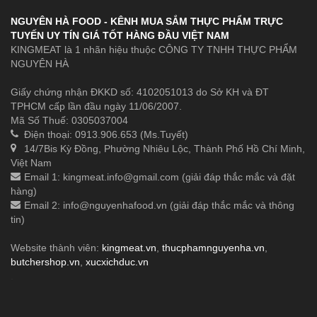
NGUYÊN HÀ FOOD - KÊNH MUA SẮM THỰC PHẨM TRỰC
TUYẾN UY TÍN GIÁ TỐT HÀNG ĐẦU VIỆT NAM
KINGMEAT là 1 nhãn hiệu thuộc CÔNG TY TNHH THỰC PHẨM
NGUYÊN HÀ
Giấy chứng nhận ĐKKD số: 4102051013 do Sở KH và ĐT
TPHCM cấp lần đầu ngày 11/06/2007.
Mã Số Thuế: 0305037004
Điện thoại: 0913.906.653 (Ms.Tuyết)
14/7Bis Kỳ Đồng, Phường Nhiêu Lộc, Thành Phố Hồ Chí Minh,
Việt Nam
Email 1:
kingmeat.info@gmail.com
(giải đáp thắc mắc và đặt
hàng)
Email 2:
info@nguyenhafood.vn
(giải đáp thắc mắc và thông
tin)
Website thành viên:
kingmeat.vn
,
thucphamnguyenha.vn
,
butchershop.vn
,
xucxichduc.vn
.