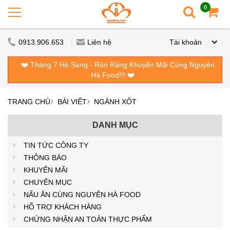
0
0913.906.653
Liên hệ
Tài khoản
❤️ Tháng 7 Hè Sang - Rộn Ràng Khuyến Mãi Cùng Nguyên
Hà Food!!! ❤️
TRANG CHỦ
BÀI VIẾT
NGÀNH XỐT
DANH MỤC
TIN TỨC CÔNG TY
THÔNG BÁO
KHUYẾN MÃI
CHUYÊN MỤC
NẤU ĂN CÙNG NGUYÊN HÀ FOOD
HỖ TRỢ KHÁCH HÀNG
CHỨNG NHẬN AN TOÀN THỰC PHẨM