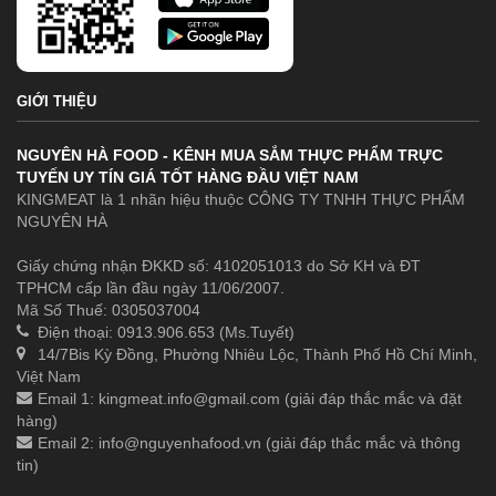
GIỚI THIỆU
NGUYÊN HÀ FOOD - KÊNH MUA SẮM THỰC PHẨM TRỰC
TUYẾN UY TÍN GIÁ TỐT HÀNG ĐẦU VIỆT NAM
KINGMEAT là 1 nhãn hiệu thuộc CÔNG TY TNHH THỰC PHẨM
NGUYÊN HÀ
Giấy chứng nhận ĐKKD số: 4102051013 do Sở KH và ĐT
TPHCM cấp lần đầu ngày 11/06/2007.
Mã Số Thuế: 0305037004
Điện thoại: 0913.906.653 (Ms.Tuyết)
14/7Bis Kỳ Đồng, Phường Nhiêu Lộc, Thành Phố Hồ Chí Minh,
Việt Nam
Email 1:
kingmeat.info@gmail.com
(giải đáp thắc mắc và đặt
hàng)
Email 2:
info@nguyenhafood.vn
(giải đáp thắc mắc và thông
tin)