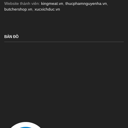
Website thành viên:
kingmeat.vn
,
thucphamnguyenha.vn
,
butchershop.vn
,
xucxichduc.vn
.
BẢN ĐỒ