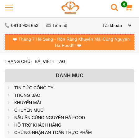
0
0913.906.653
Liên hệ
Tài khoản
❤️ Tháng 7 Hè Sang - Rộn Ràng Khuyến Mãi Cùng Nguyên
Hà Food!!! ❤️
TRANG CHỦ
BÀI VIẾT
TAG
DANH MỤC
TIN TỨC CÔNG TY
THÔNG BÁO
KHUYẾN MÃI
CHUYÊN MỤC
NẤU ĂN CÙNG NGUYÊN HÀ FOOD
HỖ TRỢ KHÁCH HÀNG
CHỨNG NHẬN AN TOÀN THỰC PHẨM