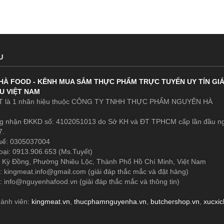
U
HÀ FOOD - KÊNH MUA SẮM THỰC PHẨM TRỰC TUYẾN UY TÍN GI
U VIỆT NAM
 là 1 nhãn hiệu thuộc CÔNG TY TNHH THỰC PHẨM NGUYÊN HÀ
g nhận ĐKKD số: 4102051013 do Sở KH và ĐT TPHCM cấp lần đầu n
7.
uế: 0305037004
oại: 0913.906.653 (Ms.Tuyết)
 Kỳ Đồng, Phường Nhiêu Lộc, Thành Phố Hồ Chí Minh, Việt Nam
1:
kingmeat.info@gmail.com
(giải đáp thắc mắc và đặt hàng)
2:
info@nguyenhafood.vn
(giải đáp thắc mắc và thông tin)
hành viên:
kingmeat.vn
,
thucphamnguyenha.vn
,
butchershop.vn
,
xucxi