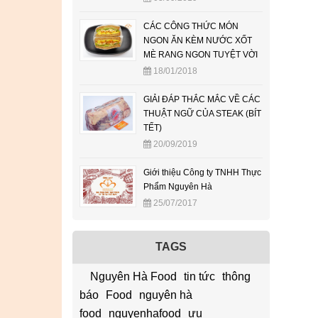
CÁC CÔNG THỨC MÓN
NGON ĂN KÈM NƯỚC XỐT
MÈ RANG NGON TUYỆT VỜI
18/01/2018
GIẢI ĐÁP THẮC MẮC VỀ CÁC
THUẬT NGỮ CỦA STEAK (BÍT
TẾT)
20/09/2019
Giới thiệu Công ty TNHH Thực
Phẩm Nguyên Hà
25/07/2017
TAGS
Nguyên Hà Food
tin tức
thông
báo
Food
nguyên hà
food
nguyenhafood
ưu