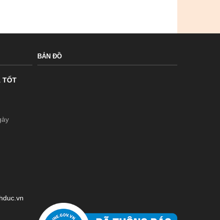
BẢN ĐỒ
Á TỐT
gày
chduc.vn