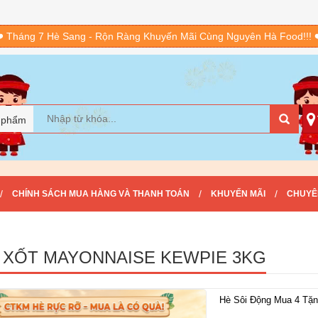
️ Tháng 7 Hè Sang - Rộn Ràng Khuyến Mãi Cùng Nguyên Hà Food!!! 
 phẩm
/
/
/
CHÍNH SÁCH MUA HÀNG VÀ THANH TOÁN
KHUYẾN MÃI
CHUYÊ
 XỐT MAYONNAISE KEWPIE 3KG
Hè Sôi Động Mua 4 Tặn