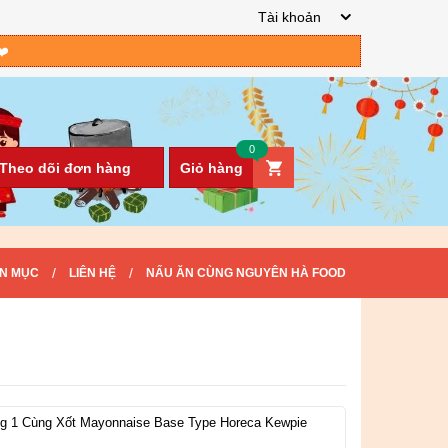
Tài khoản
❤️
0
Theo dõi đơn hàng
Giỏ hàng
/
/
N MỤC
LIÊN HỆ
NẤU ĂN CÙNG NGUYÊN HÀ FOOD
g 1 Cùng Xốt Mayonnaise Base Type Horeca Kewpie