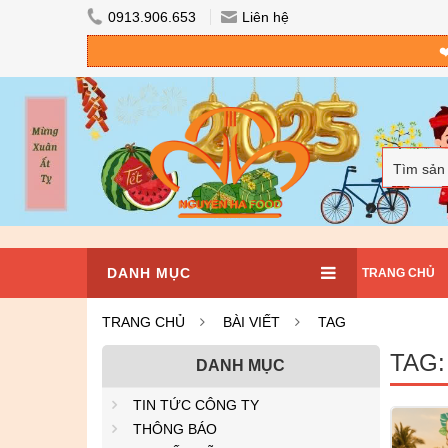
0913.906.653
Liên hệ
❤
Tìm sản
DANH MỤC
TRANG CHỦ
TRANG CHỦ
BÀI VIẾT
TAG
TAG:
DANH MỤC
TIN TỨC CÔNG TY
THÔNG BÁO