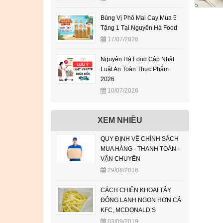
Bùng Vị Phô Mai Cay Mua 5
Tặng 1 Tại Nguyên Hà Food
17/07/2026
Nguyên Hà Food Cập Nhật
Luật An Toàn Thực Phẩm
2026
10/07/2026
XEM NHIỀU
QUY ĐỊNH VỀ CHÍNH SÁCH
MUA HÀNG - THANH TOÁN -
VẬN CHUYỂN
29/08/2016
CÁCH CHIÊN KHOAI TÂY
ĐÔNG LẠNH NGON HƠN CẢ
KFC, MCDONALD’S
03/09/2019