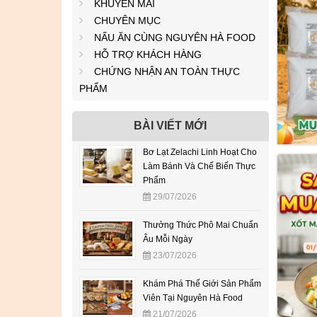
KHUYẾN MÃI
CHUYÊN MỤC
NẤU ĂN CÙNG NGUYÊN HÀ FOOD
HỖ TRỢ KHÁCH HÀNG
CHỨNG NHẬN AN TOÀN THỰC
PHẨM
BÀI VIẾT MỚI
Bơ Lạt Zelachi Linh Hoạt Cho
Làm Bánh Và Chế Biến Thực
Phẩm
29/07/2026
Thưởng Thức Phô Mai Chuẩn
Âu Mỗi Ngày
23/07/2026
Khám Phá Thế Giới Sản Phẩm
Viên Tại Nguyên Hà Food
21/07/2026