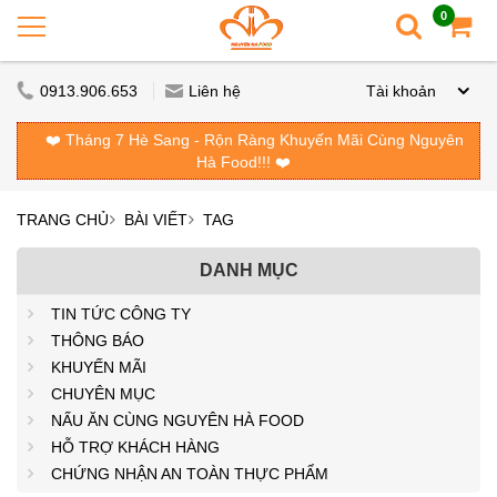
0
0913.906.653
Liên hệ
Tài khoản
❤️ Tháng 7 Hè Sang - Rộn Ràng Khuyến Mãi Cùng Nguyên
Hà Food!!! ❤️
TRANG CHỦ
BÀI VIẾT
TAG
DANH MỤC
TIN TỨC CÔNG TY
THÔNG BÁO
KHUYẾN MÃI
CHUYÊN MỤC
NẤU ĂN CÙNG NGUYÊN HÀ FOOD
HỖ TRỢ KHÁCH HÀNG
CHỨNG NHẬN AN TOÀN THỰC PHẨM