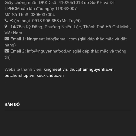
Giấy chứng nhận ĐKKD số: 4102051013 do Sở KH và ĐT
TPHCM cấp lần đầu ngày 11/06/2007.
Mã Số Thuế: 0305037004
Điện thoại: 0913.906.653 (Ms.Tuyết)
14/7Bis Kỳ Đồng, Phường Nhiêu Lộc, Thành Phố Hồ Chí Minh,
Việt Nam
Email 1:
kingmeat.info@gmail.com
(giải đáp thắc mắc và đặt
hàng)
Email 2:
info@nguyenhafood.vn
(giải đáp thắc mắc và thông
tin)
Website thành viên:
kingmeat.vn
,
thucphamnguyenha.vn
,
butchershop.vn
,
xucxichduc.vn
.
BẢN ĐỒ