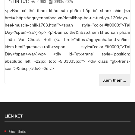
TIN TỨC
2.963
09/05/2025
<p>Bạn có thể tham khảo sản phẩm bắp bò shank shin (<a
href="https://nguyenhafood.vn/detail/bap-bo-uc-tuoi-yp-120days-
heel-muscle-chill-1763.html"><span style="color:#ff0000;">Tại
Đây</span></a>)</p> <p>Bạn có thể&nbsp;tham khảo sản phẩm
Thăn Vai Chuck Roll (<a href="https://nguyenhafood.vn/tim-
kiem.html?q=chuck+roll"><span style="color:#ff0000;">Tại
Đây</span></a>)</p> <div id="gtx-trans" style="position:
absolute; left: -22px; top: -5.33333px;"> <div class="gtx-trans-
icon">&nbsp;</div> </div>
Xem thêm...
LIÊN KẾT
Giới thiệu