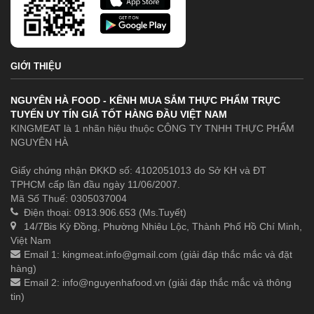
GIỚI THIỆU
NGUYÊN HÀ FOOD - KÊNH MUA SẮM THỰC PHẨM TRỰC
TUYẾN UY TÍN GIÁ TỐT HÀNG ĐẦU VIỆT NAM
KINGMEAT là 1 nhãn hiệu thuộc CÔNG TY TNHH THỰC PHẨM
NGUYÊN HÀ
Giấy chứng nhận ĐKKD số: 4102051013 do Sở KH và ĐT
TPHCM cấp lần đầu ngày 11/06/2007.
Mã Số Thuế: 0305037004
Điện thoại: 0913.906.653 (Ms.Tuyết)
14/7Bis Kỳ Đồng, Phường Nhiêu Lộc, Thành Phố Hồ Chí Minh,
Việt Nam
Email 1:
kingmeat.info@gmail.com
(giải đáp thắc mắc và đặt
hàng)
Email 2:
info@nguyenhafood.vn
(giải đáp thắc mắc và thông
tin)