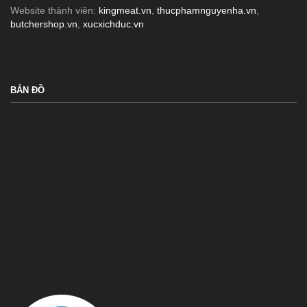
Website thành viên:
kingmeat.vn
,
thucphamnguyenha.vn
,
butchershop.vn
,
xucxichduc.vn
.
BẢN ĐỒ