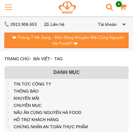
0
0913.906.653
Liên hệ
Tài khoản
❤️ Tháng 7 Hè Sang - Rộn Ràng Khuyến Mãi Cùng Nguyên
Hà Food!!! ❤️
TRANG CHỦ
BÀI VIẾT
TAG
DANH MỤC
TIN TỨC CÔNG TY
THÔNG BÁO
KHUYẾN MÃI
CHUYÊN MỤC
NẤU ĂN CÙNG NGUYÊN HÀ FOOD
HỖ TRỢ KHÁCH HÀNG
CHỨNG NHẬN AN TOÀN THỰC PHẨM