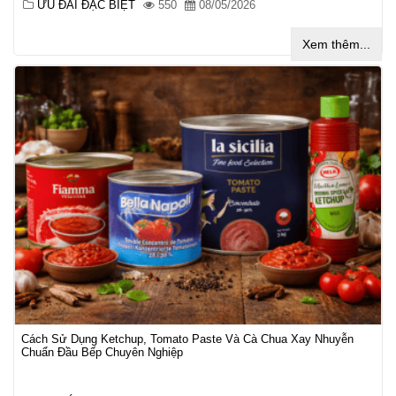
ƯU ĐÃI ĐẶC BIỆT
550
08/05/2026
Xem thêm...
Cách Sử Dụng Ketchup, Tomato Paste Và Cà Chua Xay Nhuyễn
Chuẩn Đầu Bếp Chuyên Nghiệp