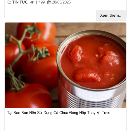
TIN TỨC
1.499
28/05/2025
Xem thêm...
Tại Sao Bạn Nên Sử Dụng Cà Chua Đóng Hộp Thay Vì Tươi