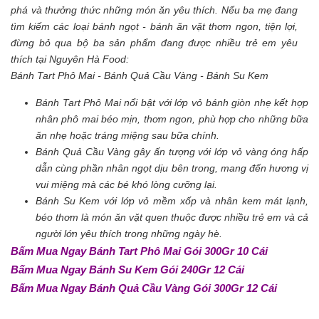
phá và thưởng thức những món ăn yêu thích. Nếu ba mẹ đang
tìm kiếm các loại bánh ngọt - bánh ăn vặt thơm ngon, tiện lợi,
đừng bỏ qua bộ ba sản phẩm đang được nhiều trẻ em yêu
thích tại Nguyên Hà Food:
Bánh Tart Phô Mai - Bánh Quả Cầu Vàng - Bánh Su Kem
Bánh Tart Phô Mai nổi bật với lớp vỏ bánh giòn nhẹ kết hợp
nhân phô mai béo mịn, thơm ngon, phù hợp cho những bữa
ăn nhẹ hoặc tráng miệng sau bữa chính.
Bánh Quả Cầu Vàng gây ấn tượng với lớp vỏ vàng óng hấp
dẫn cùng phần nhân ngọt dịu bên trong, mang đến hương vị
vui miệng mà các bé khó lòng cưỡng lại.
Bánh Su Kem với lớp vỏ mềm xốp và nhân kem mát lạnh,
béo thơm là món ăn vặt quen thuộc được nhiều trẻ em và cả
người lớn yêu thích trong những ngày hè.
Bấm Mua Ngay Bánh Tart Phô Mai Gói 300Gr 10 Cái
Bấm Mua Ngay Bánh Su Kem Gói 240Gr 12 Cái
Bấm Mua Ngay Bánh Quả Cầu Vàng Gói 300Gr 12 Cái