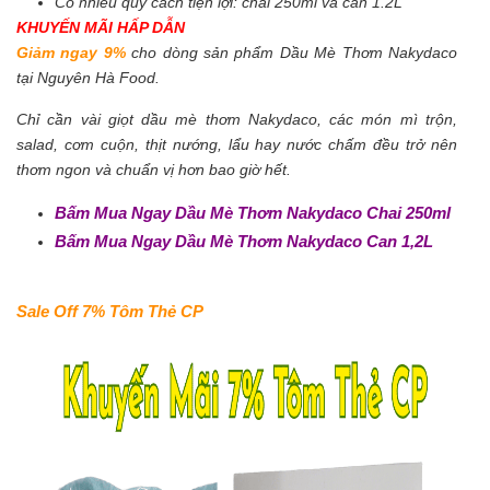
Có nhiều quy cách tiện lợi: chai 250ml và can 1.2L
KHUYẾN MÃI HẤP DẪN
Giảm ngay 9%
cho dòng sản phẩm Dầu Mè Thơm Nakydaco
tại Nguyên Hà Food.
Chỉ cần vài giọt dầu mè thơm Nakydaco, các món mì trộn,
salad, cơm cuộn, thịt nướng, lẩu hay nước chấm đều trở nên
thơm ngon và chuẩn vị hơn bao giờ hết.
Bấm Mua Ngay Dầu Mè Thơm Nakydaco Chai 250ml
Bấm Mua Ngay Dầu Mè Thơm Nakydaco Can 1,2L
Sale Off 7% Tôm Thẻ CP