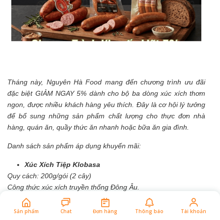
Tháng này, Nguyên Hà Food mang đến chương trình ưu đãi
đặc biệt GIẢM NGAY 5% dành cho bộ ba dòng xúc xích thơm
ngon, được nhiều khách hàng yêu thích. Đây là cơ hội lý tưởng
để bổ sung những sản phẩm chất lượng cho thực đơn nhà
hàng, quán ăn, quầy thức ăn nhanh hoặc bữa ăn gia đình.
Danh sách sản phẩm áp dụng khuyến mãi:
Xúc Xích Tiệp Klobasa
Quy cách: 200g/gói (2 cây)
Công thức xúc xích truyền thống Đông Âu.
Thịt chắc, vị đậm đà, thơm đặc trưng.
Thích hợp áp chảo, nướng hoặc ăn kèm bánh mì.
Sản phẩm
Chat
Đơn hàng
Thông báo
Tài khoản