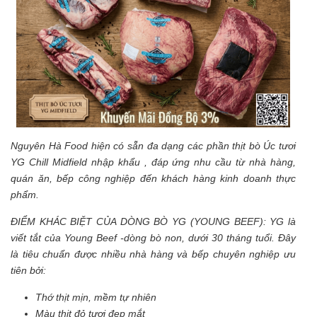
Nguyên Hà Food hiện có sẵn đa dạng các phần thịt bò Úc tươi
YG Chill Midfield nhập khẩu , đáp ứng nhu cầu từ nhà hàng,
quán ăn, bếp công nghiệp đến khách hàng kinh doanh thực
phẩm.
ĐIỂM KHÁC BIỆT CỦA DÒNG BÒ YG (YOUNG BEEF): YG là
viết tắt của Young Beef -dòng bò non, dưới 30 tháng tuổi. Đây
là tiêu chuẩn được nhiều nhà hàng và bếp chuyên nghiệp ưu
tiên bởi:
Thớ thịt mịn, mềm tự nhiên
Màu thịt đỏ tươi đẹp mắt