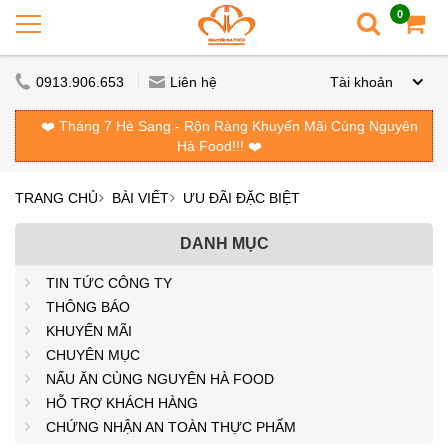
0
0913.906.653
Liên hệ
Tài khoản
❤️ Tháng 7 Hè Sang - Rộn Ràng Khuyến Mãi Cùng Nguyên
Hà Food!!! ❤️
TRANG CHỦ
BÀI VIẾT
ƯU ĐÃI ĐẶC BIỆT
DANH MỤC
TIN TỨC CÔNG TY
THÔNG BÁO
KHUYẾN MÃI
CHUYÊN MỤC
NẤU ĂN CÙNG NGUYÊN HÀ FOOD
HỖ TRỢ KHÁCH HÀNG
CHỨNG NHẬN AN TOÀN THỰC PHẨM