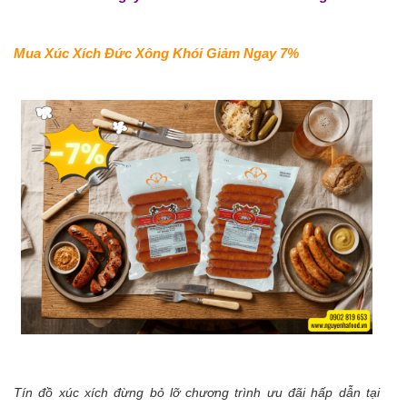
Mua Xúc Xích Đức Xông Khói Giảm Ngay 7%
Tín đồ xúc xích đừng bỏ lỡ chương trình ưu đãi hấp dẫn tại