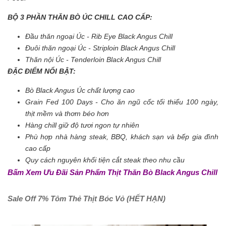
BỘ 3 PHẦN THĂN BÒ ÚC CHILL CAO CẤP:
Đầu thăn ngoại Úc - Rib Eye Black Angus Chill
Đuôi thăn ngoại Úc - Striploin Black Angus Chill
Thăn nội Úc - Tenderloin Black Angus Chill
ĐẶC ĐIỂM NỔI BẬT:
Bò Black Angus Úc chất lượng cao
Grain Fed 100 Days - Cho ăn ngũ cốc tối thiểu 100 ngày,
thịt mềm và thơm béo hơn
Hàng chill giữ độ tươi ngon tự nhiên
Phù hợp nhà hàng steak, BBQ, khách sạn và bếp gia đình
cao cấp
Quy cách nguyên khối tiện cắt steak theo nhu cầu
Bấm Xem Ưu Đãi Sản Phẩm Thịt Thăn Bò Black Angus Chill
Sale Off 7% Tôm Thẻ Thịt Bóc Vỏ
(HẾT HẠN)