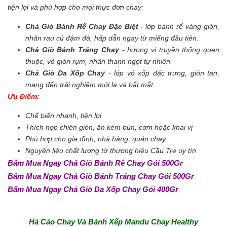
tiện lợi và phù hợp cho mọi thực đơn chay:
Chả Giò Bánh Rế Chay Đặc Biệt
- lớp bánh rế vàng giòn,
nhân rau củ đậm đà, hấp dẫn ngay từ miếng đầu tiên.
Chả Giò Bánh Tráng Chay
- hương vị truyền thống quen
thuộc, vỏ giòn rụm, nhân thanh ngọt tự nhiên.
Chả Giò Da Xốp Chay
- lớp vỏ xốp đặc trưng, giòn tan,
mang đến trải nghiệm mới lạ và bắt mắt.
Ưu Điểm:
Chế biến nhanh, tiện lợi
Thích hợp chiên giòn, ăn kèm bún, cơm hoặc khai vị
Phù hợp cho gia đình, nhà hàng, quán chay
Nguyên liệu chất lượng từ thương hiệu Cầu Tre uy tín
Bấm Mua Ngay Chả Giò Bánh Rế Chay Gói 500Gr
Bấm Mua Ngay Chả Giò Bánh Tráng Chay Gói 500Gr
Bấm Mua Ngay Chả Giò Da Xốp Chay Gói 400Gr
Há Cảo Chay Và Bánh Xếp Mandu Chay Healthy