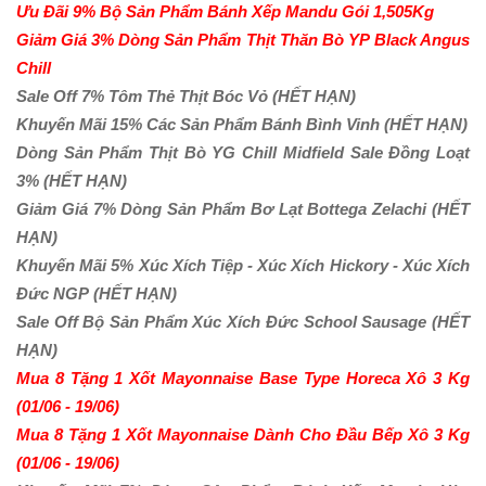
Ưu Đãi 9% Bộ Sản Phẩm Bánh Xếp Mandu Gói 1,505Kg
Giảm Giá 3% Dòng Sản Phẩm Thịt Thăn Bò YP Black Angus
Chill
Sale Off 7% Tôm Thẻ Thịt Bóc Vỏ
(HẾT HẠN)
Khuyến Mãi 15% Các Sản Phẩm Bánh Bình Vinh
(HẾT HẠN)
Dòng Sản Phẩm Thịt Bò YG Chill Midfield Sale Đồng Loạt
3%
(HẾT HẠN)
Giảm Giá 7% Dòng Sản Phẩm Bơ Lạt Bottega Zelachi
(HẾT
HẠN)
Khuyến Mãi 5% Xúc Xích Tiệp - Xúc Xích Hickory - Xúc Xích
Đức NGP
(HẾT HẠN)
Sale Off Bộ Sản Phẩm Xúc Xích Đức School Sausage
(HẾT
HẠN)
Mua 8 Tặng 1 Xốt Mayonnaise Base Type Horeca Xô 3 Kg
(01/06 - 19/06)
Mua 8 Tặng 1 Xốt Mayonnaise Dành Cho Đầu Bếp Xô 3 Kg
(01/06 - 19/06)