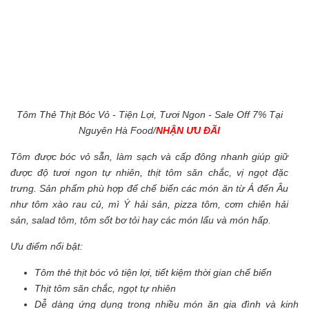
Tôm Thẻ Thịt Bóc Vỏ - Tiện Lợi, Tươi Ngon - Sale Off 7% Tại
Nguyên Hà Food/
NHẬN ƯU ĐÃI
Tôm được bóc vỏ sẵn, làm sạch và cấp đông nhanh giúp giữ
được độ tươi ngon tự nhiên, thịt tôm săn chắc, vị ngọt đặc
trưng. Sản phẩm phù hợp để chế biến các món ăn từ Á đến Âu
như tôm xào rau củ, mì Ý hải sản, pizza tôm, cơm chiên hải
sản, salad tôm, tôm sốt bơ tỏi hay các món lẩu và món hấp.
Ưu điểm nổi bật:
Tôm thẻ thịt bóc vỏ tiện lợi, tiết kiệm thời gian chế biến
Thịt tôm săn chắc, ngọt tự nhiên
Dễ dàng ứng dụng trong nhiều món ăn gia đình và kinh