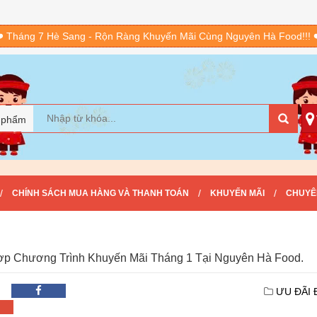
️ Tháng 7 Hè Sang - Rộn Ràng Khuyến Mãi Cùng Nguyên Hà Food!!! 
 phẩm
/
/
/
CHÍNH SÁCH MUA HÀNG VÀ THANH TOÁN
KHUYẾN MÃI
CHUYÊ
p Chương Trình Khuyến Mãi Tháng 1 Tại Nguyên Hà Food.
ƯU ĐÃI 