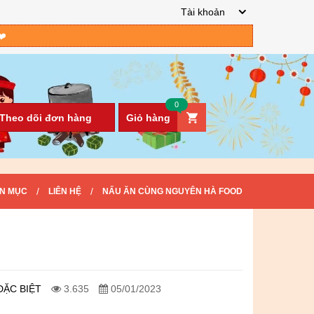
Tài khoản
❤️
0
Theo dõi đơn hàng
Giỏ hàng
/
/
N MỤC
LIÊN HỆ
NẤU ĂN CÙNG NGUYÊN HÀ FOOD
ĐẶC BIỆT
3.635
05/01/2023