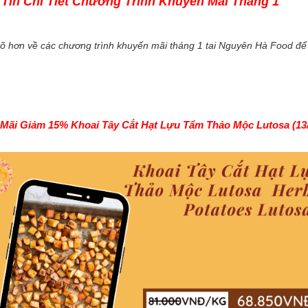
Tin Chi Tiết Chương Trình Khuyến Mãi Tháng 1
rõ hơn về các chương trình khuyến mãi tháng 1 tai Nguyên Hà Food để
Mãi Giảm 15% Khoai Tây Cắt Hạt Lựu Tẩm Thảo Mộc Lutosa (13/