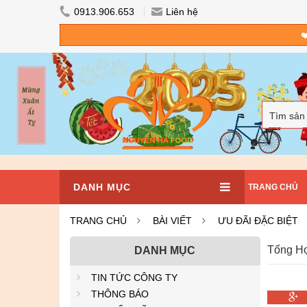
0913.906.653
Liên hệ
❤
Tìm sản
DANH MỤC
TRANG CHỦ
TRANG CHỦ
BÀI VIẾT
ƯU ĐÃI ĐẶC BIỆT
Tổng Hợ
DANH MỤC
TIN TỨC CÔNG TY
THÔNG BÁO