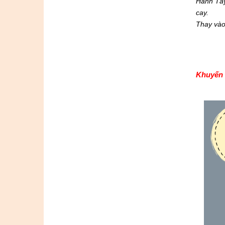
Hành Tây
cay.
Thay vào
Khuyến 