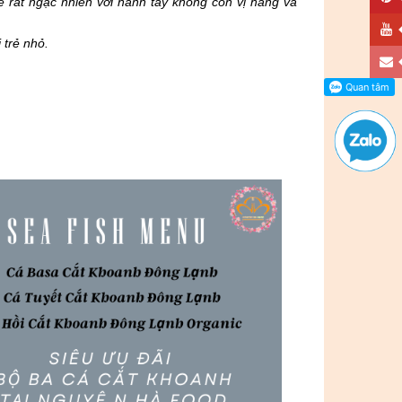
 rất ngạc nhiên với hành tây không còn vị hăng và
 trẻ nhỏ.