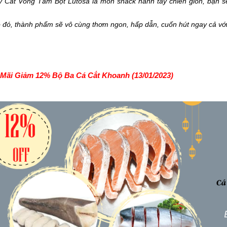
 Cắt Vòng Tẩm Bột Lutosa là món snack hành tây chiên giòn, bạn sẽ
 đó, thành phẩm sẽ vô cùng thơm ngon, hấp dẫn, cuốn hút ngay cả với
Mãi Giảm 12% Bộ Ba Cá Cắt Khoanh (13/01/2023)