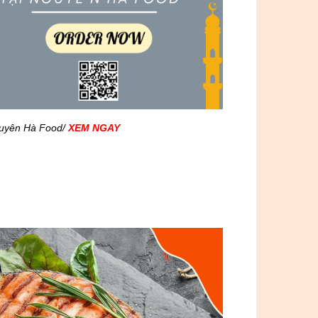
guyên Hà Food/
XEM NGAY