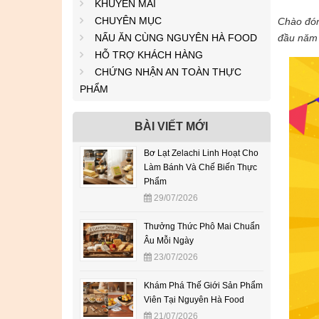
KHUYẾN MÃI
CHUYÊN MỤC
Chào đón
NẤU ĂN CÙNG NGUYÊN HÀ FOOD
đầu năm 
HỖ TRỢ KHÁCH HÀNG
CHỨNG NHẬN AN TOÀN THỰC
PHẨM
BÀI VIẾT MỚI
Bơ Lạt Zelachi Linh Hoạt Cho
Làm Bánh Và Chế Biến Thực
Phẩm
29/07/2026
Thưởng Thức Phô Mai Chuẩn
Âu Mỗi Ngày
23/07/2026
Khám Phá Thế Giới Sản Phẩm
Viên Tại Nguyên Hà Food
21/07/2026