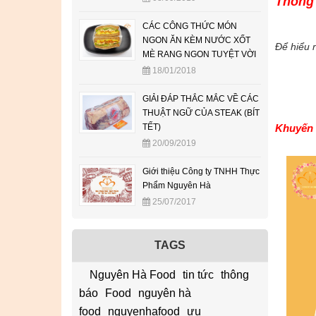
Thông 
CÁC CÔNG THỨC MÓN
NGON ĂN KÈM NƯỚC XỐT
Để hiểu 
MÈ RANG NGON TUYỆT VỜI
18/01/2018
GIẢI ĐÁP THẮC MẮC VỀ CÁC
THUẬT NGỮ CỦA STEAK (BÍT
TẾT)
Khuyến 
20/09/2019
Giới thiệu Công ty TNHH Thực
Phẩm Nguyên Hà
25/07/2017
TAGS
Nguyên Hà Food
tin tức
thông
báo
Food
nguyên hà
food
nguyenhafood
ưu