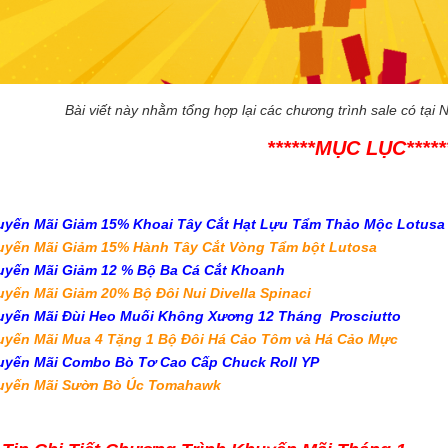
Bài viết này nhằm tổng hợp lại các chương trình sale có tại
******MỤC LỤC*****
yến Mãi Giảm 15% Khoai Tây Cắt Hạt Lựu Tẩm Thảo Mộc Lotusa
yến Mãi Giảm 15% Hành Tây Cắt Vòng Tẩm bột Lutosa
yến Mãi Giảm 12 % Bộ Ba Cá Cắt Khoanh
yến Mãi Giảm 20% Bộ Đôi Nui Divella Spinaci
yến Mãi Đùi Heo Muối Không Xương 12 Tháng Prosciutto
yến Mãi Mua 4 Tặng 1 Bộ Đôi Há Cảo Tôm và Há Cảo Mực
yến Mãi Combo Bò Tơ Cao Cấp Chuck Roll YP
uyến Mãi Sườn Bò Úc Tomahawk