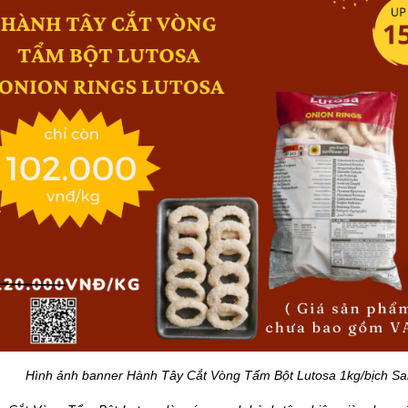
Hình ảnh banner Hành Tây Cắt Vòng Tẩm Bột Lutosa 1kg/bịch Sal