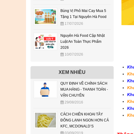
Bùng Vị Phô Mai Cay Mua 5
Tặng 1 Tại Nguyên Hà Food
17/07/2026
Nguyên Hà Food Cập Nhật
Luật An Toàn Thực Phẩm
2026
10/07/2026
Khu
XEM NHIỀU
Khu
Khu
QUY ĐỊNH VỀ CHÍNH SÁCH
Khu
MUA HÀNG - THANH TOÁN -
Khu
VẬN CHUYỂN
Khu
29/08/2016
Khu
CÁCH CHIÊN KHOAI TÂY
Kh
ĐÔNG LẠNH NGON HƠN CẢ
KFC, MCDONALD’S
03/09/2019