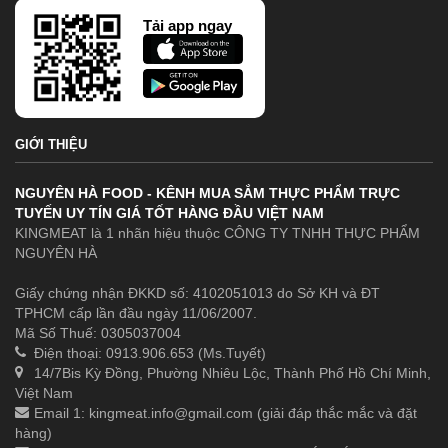
Tải app ngay
GIỚI THIỆU
NGUYÊN HÀ FOOD - KÊNH MUA SẮM THỰC PHẨM TRỰC
TUYẾN UY TÍN GIÁ TỐT HÀNG ĐẦU VIỆT NAM
KINGMEAT là 1 nhãn hiệu thuộc CÔNG TY TNHH THỰC PHẨM
NGUYÊN HÀ
Giấy chứng nhận ĐKKD số: 4102051013 do Sở KH và ĐT
TPHCM cấp lần đầu ngày 11/06/2007.
Mã Số Thuế: 0305037004
Điện thoại: 0913.906.653 (Ms.Tuyết)
14/7Bis Kỳ Đồng, Phường Nhiêu Lộc, Thành Phố Hồ Chí Minh,
Việt Nam
Email 1:
kingmeat.info@gmail.com
(giải đáp thắc mắc và đặt
hàng)