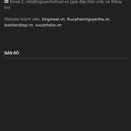
Email 2:
info@nguyenhafood.vn
(giải đáp thắc mắc và thông
tin)
Website thành viên:
kingmeat.vn
,
thucphamnguyenha.vn
,
butchershop.vn
,
xucxichduc.vn
.
BẢN ĐỒ