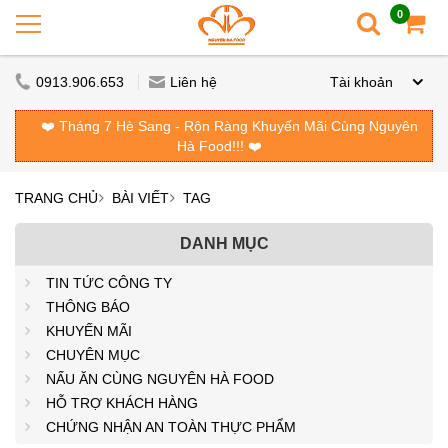
0
0913.906.653
Liên hệ
Tài khoản
❤️ Tháng 7 Hè Sang - Rộn Ràng Khuyến Mãi Cùng Nguyên
Hà Food!!! ❤️
TRANG CHỦ
BÀI VIẾT
TAG
DANH MỤC
TIN TỨC CÔNG TY
THÔNG BÁO
KHUYẾN MÃI
CHUYÊN MỤC
NẤU ĂN CÙNG NGUYÊN HÀ FOOD
HỖ TRỢ KHÁCH HÀNG
CHỨNG NHẬN AN TOÀN THỰC PHẨM