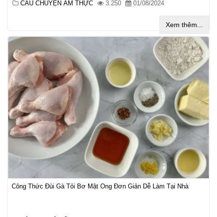
CÂU CHUYỆN ẨM THỰC
3.250
01/08/2024
Xem thêm...
Công Thức Đùi Gà Tỏi Bơ Mật Ong Đơn Giản Dễ Làm Tại Nhà