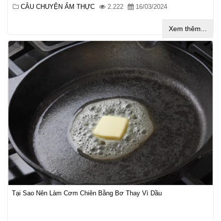
CÂU CHUYỆN ẨM THỰC
2.222
16/03/2024
Xem thêm...
Tại Sao Nên Làm Cơm Chiên Bằng Bơ Thay Vì Dầu